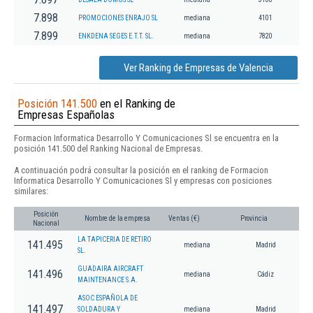
7.898
PROMOCIONES ENRAJO SL
mediana
4101
7.899
ENKDENA SEGES E.T.T. SL.
mediana
7820
Ver Ranking de Empresas de Valencia
Posición 141.500
en el Ranking de
Empresas Españolas
Formacion Informatica Desarrollo Y Comunicaciones Sl se encuentra en la
posición 141.500 del Ranking Nacional de Empresas.
A continuación podrá consultar la posición en el ranking de Formacion
Informatica Desarrollo Y Comunicaciones Sl y empresas con posiciones
similares:
Posición
Nombre de la empresa
Ventas (€)
Provincia
Nacional
LA TAPICERIA DE RETIRO
141.495
mediana
Madrid
SL.
GUADAIRA AIRCRAFT
141.496
mediana
Cádiz
MAINTENANCE S.A.
ASOC ESPAÑOLA DE
141.497
SOLDADURA Y
mediana
Madrid