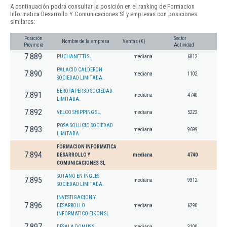
A continuación podrá consultar la posición en el ranking de Formacion
Informatica Desarrollo Y Comunicaciones Sl y empresas con posiciones
similares:
Posición
Sector
Nombre de la empresa
Ventas (€)
Provincia
Actividad
7.889
PUCHANETTI SL
mediana
6812
PALACIO CALDERON
7.890
mediana
1102
SOCIEDAD LIMITADA.
BEROPAPER 3D SOCIEDAD
7.891
mediana
4740
LIMITADA.
7.892
VELCO SHIPPING SL.
mediana
5222
POSA SOLUCIO SOCIEDAD
7.893
mediana
9699
LIMITADA.
FORMACION INFORMATICA
7.894
DESARROLLO Y
mediana
4740
COMUNICACIONES SL
SOTANO EN INGLES
7.895
mediana
9312
SOCIEDAD LIMITADA.
INVESTIGACION Y
7.896
DESARROLLO
mediana
6290
INFORMATICO EIKON SL
7.897
DESALA DOMUS SL
mediana
3100