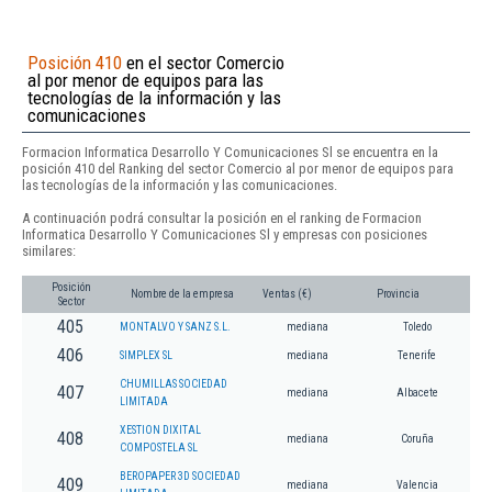
Posición 410
en el sector Comercio
al por menor de equipos para las
tecnologías de la información y las
comunicaciones
Formacion Informatica Desarrollo Y Comunicaciones Sl se encuentra en la
posición 410 del Ranking del sector Comercio al por menor de equipos para
las tecnologías de la información y las comunicaciones.
A continuación podrá consultar la posición en el ranking de Formacion
Informatica Desarrollo Y Comunicaciones Sl y empresas con posiciones
similares:
Posición
Nombre de la empresa
Ventas (€)
Provincia
Sector
405
MONTALVO Y SANZ S.L.
mediana
Toledo
406
SIMPLEX SL
mediana
Tenerife
CHUMILLAS SOCIEDAD
407
mediana
Albacete
LIMITADA
XESTION DIXITAL
408
mediana
Coruña
COMPOSTELA SL
BEROPAPER 3D SOCIEDAD
409
mediana
Valencia