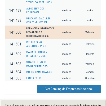
TECNOLOGIAS DE UNION
ALEGO SERVICIOS
141.498
mediana
Madrid
REUNIDOS SL
MERCAVIAJE ALQUILER
141.499
mediana
Madrid
CON CONDUCTOR SL.
FORMACION INFORMATICA
141.500
DESARROLLO Y
mediana
Valencia
COMUNICACIONES SL
ESTUDIO CANO
141.501
mediana
Baleares
ARQUITECTURA SLP.
MARIA DEL CARMEN
141.502
mediana
Tenerife
ESTEVEZ E HIJO S.L.
SOTANO EN INGLES
141.503
mediana
Valencia
SOCIEDAD LIMITADA.
141.504
MULTIRECAMBIOS A & C SL
mediana
Zamora
141.505
LANGA-POES S.L.
mediana
Gipuzkoa
Ver Ranking de Empresas Nacional
Todo el contenido de ranking-empresas.eleconomista.es y toda la información de