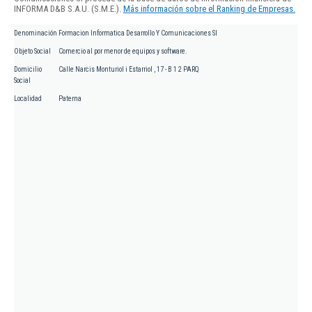
INFORMA D&B S.A.U. (S.M.E.).
Más información sobre el Ranking de Empresas.
Denominación
Formacion Informatica Desarrollo Y Comunicaciones Sl
Objeto Social
Comercio al por menor de equipos y software.
Domicilio
Calle Narcis Monturiol i Estarriol , 17 - B 1 2 PARQ
Social
Localidad
Paterna