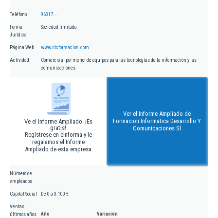
Teléfono
96317...
Forma
Sociedad limitada
Jurídica
Página Web
www.idcformacion.com
Actividad
Comercio al por menor de equipos para las tecnologías de la información y las
comunicaciones
Ver el Informe Ampliado de
Formacion Informatica Desarrollo Y
Ve el Informe Ampliado. ¡Es
gratis!
Comunicaciones Sl
Regístrese en eInforma y le
regalamos el Informe
Ampliado de esta empresa
Número de
empleados
Capital Social
De 0 a 3.100 €
Ventas
Año
Variación
últimos años