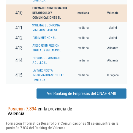
LIMITADA.
FORMACION INFORMATICA
410
DESARROLLO Y
mediana
Valencia
COMUNICACIONES SL
SISTEMAS DE OFICINA
411
mediana
Madrid
MADRID SURESTE SA
412
FURIMMER HDH SL.
mediana
Madrid
ASESORES IMPRESION
413
mediana
Alicante
DIGITAL Y SISTEMAS SL
ELECTRODOMESTICOS
414
mediana
Alicante
AGULLO SL
LA TARONGETA
415
INFORMATICA SOCIEDAD
mediana
Tarragona
LIMITADA.
Ver Ranking de Empresas del CNAE 4740
Posición 7.894
en la provincia de
Valencia
Formacion Informatica Desarrollo Y Comunicaciones Sl se encuentra en la
posición 7.894 del Ranking de Valencia.