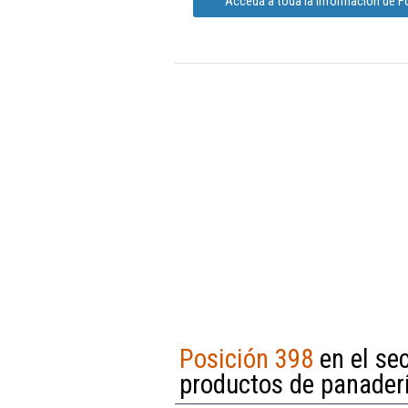
Acceda a toda la información de F
Posición 398
en el se
productos de panaderí