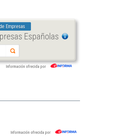
 de Empresas
mpresas Españolas
Información ofrecida por
Información ofrecida por