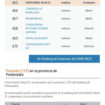
465
FORTE DENTAL SALUD SL.
mediana
Pontevedra
CITADENTAL LA
466
mediana
Madrid
MORALEJA SL
467
PALMER SMILE SL
mediana
Madrid
CLINICA DENTAL
468
ALTOZANO SOCIEDAD
mediana
Albacete
LIMITADA.
469
DENTAL AGUILAR SLP
mediana
Madrid
CLINICA BEATRIZ RUBIO
470
mediana
Barcelona
SLP.
Ver Ranking de Empresas del CNAE 8623
Posición 2.573
en la provincia de
Pontevedra
Forte Dental Salud Sl. se encuentra en la posición 2.573 del Ranking de
Pontevedra.
A continuación podrá consultar la posición en el ranking de Forte Dental Salud
Sl. y empresas con posiciones similares:
Posición
Sector