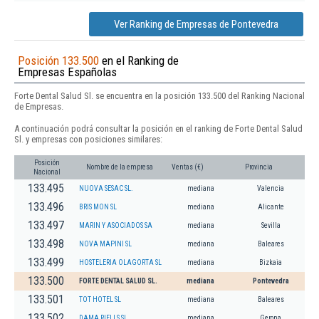
Ver Ranking de Empresas de Pontevedra
Posición 133.500
en el Ranking de
Empresas Españolas
Forte Dental Salud Sl. se encuentra en la posición 133.500 del Ranking Nacional
de Empresas.
A continuación podrá consultar la posición en el ranking de Forte Dental Salud
Sl. y empresas con posiciones similares:
Posición
Nombre de la empresa
Ventas (€)
Provincia
Nacional
133.495
NUOVA SESAC SL.
mediana
Valencia
133.496
BRIS MON SL
mediana
Alicante
133.497
MARIN Y ASOCIADOS SA
mediana
Sevilla
133.498
NOVA MAPINI SL
mediana
Baleares
133.499
HOSTELERIA OLAGORTA SL
mediana
Bizkaia
133.500
FORTE DENTAL SALUD SL.
mediana
Pontevedra
133.501
TOT HOTEL SL
mediana
Baleares
133.502
DAMA RIELLS SL.
mediana
Gerona