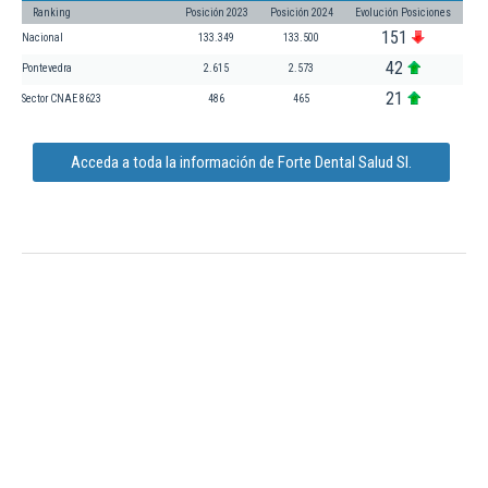
Ranking
Posición 2023
Posición 2024
Evolución Posiciones
151
Nacional
133.349
133.500
42
Pontevedra
2.615
2.573
21
Sector CNAE 8623
486
465
Acceda a toda la información de Forte Dental Salud Sl.