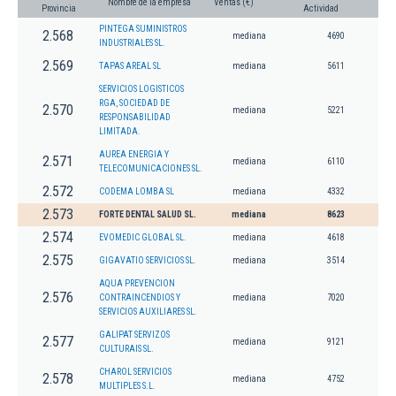
Nombre de la empresa
Ventas (€)
Provincia
Actividad
PINTEGA SUMINISTROS
2.568
mediana
4690
INDUSTRIALES SL.
2.569
TAPAS AREAL SL
mediana
5611
SERVICIOS LOGISTICOS
RGA, SOCIEDAD DE
2.570
mediana
5221
RESPONSABILIDAD
LIMITADA.
AUREA ENERGIA Y
2.571
mediana
6110
TELECOMUNICACIONES SL.
2.572
CODEMA LOMBA SL
mediana
4332
2.573
FORTE DENTAL SALUD SL.
mediana
8623
2.574
EVOMEDIC GLOBAL SL.
mediana
4618
2.575
GIGAVATIO SERVICIOS SL.
mediana
3514
AQUA PREVENCION
2.576
CONTRAINCENDIOS Y
mediana
7020
SERVICIOS AUXILIARES SL.
GALIPAT SERVIZOS
2.577
mediana
9121
CULTURAIS SL.
CHAROL SERVICIOS
2.578
mediana
4752
MULTIPLES S.L.