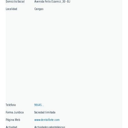
Domicilio Social
Avenida Felix Ozamiz , 30 - BJ
Localidad
Cangas
Teléfono
98645...
Forma Jurídica
Sociedad limitada
Página Web
www.dentalforte.com
Actividad
Actividades odontológicas