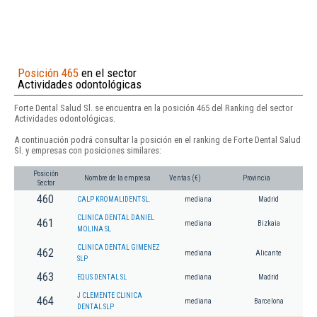
Posición 465
en el sector
Actividades odontológicas
Forte Dental Salud Sl. se encuentra en la posición 465 del Ranking del sector
Actividades odontológicas.
A continuación podrá consultar la posición en el ranking de Forte Dental Salud
Sl. y empresas con posiciones similares:
Posición
Nombre de la empresa
Ventas (€)
Provincia
Sector
460
CALP KROMALIDENT SL.
mediana
Madrid
CLINICA DENTAL DANIEL
461
mediana
Bizkaia
MOLINA SL
CLINICA DENTAL GIMENEZ
462
mediana
Alicante
SLP
463
EQUS DENTAL SL
mediana
Madrid
J CLEMENTE CLINICA
464
mediana
Barcelona
DENTAL SLP