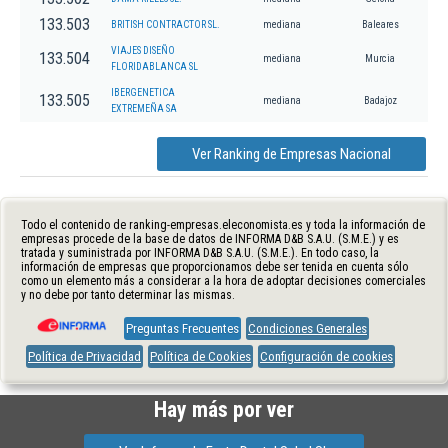
133.503
BRITISH CONTRACTOR SL.
mediana
Baleares
VIAJES DISEÑO
133.504
mediana
Murcia
FLORIDABLANCA SL
IBERGENETICA
133.505
mediana
Badajoz
EXTREMEÑA SA
Ver Ranking de Empresas Nacional
Todo el contenido de ranking-empresas.eleconomista.es y toda la información de
empresas procede de la base de datos de INFORMA D&B S.A.U. (S.M.E.) y es
tratada y suministrada por INFORMA D&B S.A.U. (S.M.E.). En todo caso, la
información de empresas que proporcionamos debe ser tenida en cuenta sólo
como un elemento más a considerar a la hora de adoptar decisiones comerciales
y no debe por tanto determinar las mismas.
Preguntas Frecuentes
Condiciones Generales
Política de Privacidad
Política de Cookies
Configuración de cookies
Hay más por ver