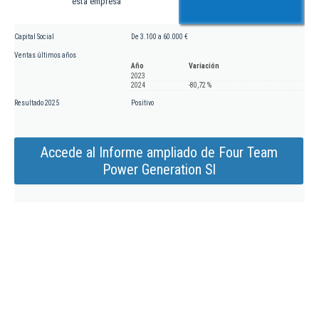
esta empresa
Capital Social
De 3.100 a 60.000 €
Ventas últimos años
Año
Variación
2023
2024
-80,72 %
Resultado 2025
Positivo
Accede al Informe ampliado de Four Team
Power Generation Sl