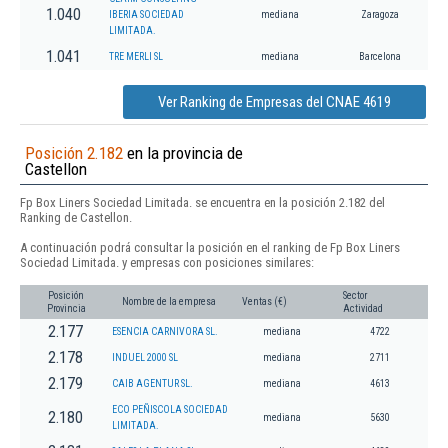
1.040
IBERIA SOCIEDAD
mediana
Zaragoza
LIMITADA.
1.041
TRE MERLI SL
mediana
Barcelona
Ver Ranking de Empresas del CNAE 4619
Posición 2.182
en la provincia de
Castellon
Fp Box Liners Sociedad Limitada. se encuentra en la posición 2.182 del
Ranking de Castellon.
A continuación podrá consultar la posición en el ranking de Fp Box Liners
Sociedad Limitada. y empresas con posiciones similares:
Posición
Sector
Nombre de la empresa
Ventas (€)
Provincia
Actividad
2.177
ESENCIA CARNIVORA SL.
mediana
4722
2.178
INDUEL 2000 SL
mediana
2711
2.179
CAIB AGENTUR SL.
mediana
4613
ECO PEÑISCOLA SOCIEDAD
2.180
mediana
5630
LIMITADA.