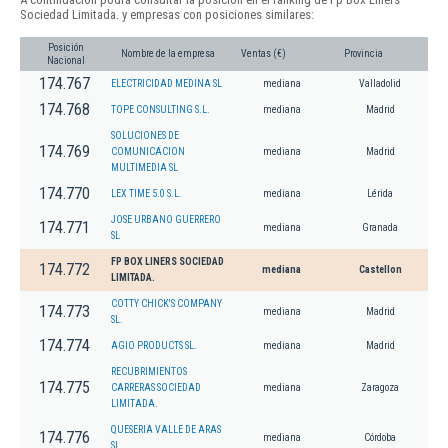
Sociedad Limitada. y empresas con posiciones similares:
Posición
Nombre de la empresa
Ventas (€)
Provincia
Nacional
174.767
ELECTRICIDAD MEDINA SL
mediana
Valladolid
174.768
TOPE CONSULTING S.L.
mediana
Madrid
SOLUCIONES DE
174.769
COMUNICACION
mediana
Madrid
MULTIMEDIA SL
174.770
LEX TIME 5.0 S.L.
mediana
Lérida
JOSE URBANO GUERRERO
174.771
mediana
Granada
SL
FP BOX LINERS SOCIEDAD
174.772
mediana
Castellon
LIMITADA.
COTTY CHICK'S COMPANY
174.773
mediana
Madrid
SL.
174.774
AGIO PRODUCTS SL.
mediana
Madrid
RECUBRIMIENTOS
174.775
CARRERAS SOCIEDAD
mediana
Zaragoza
LIMITADA.
QUESERIA VALLE DE ARAS
174.776
mediana
Córdoba
SL.