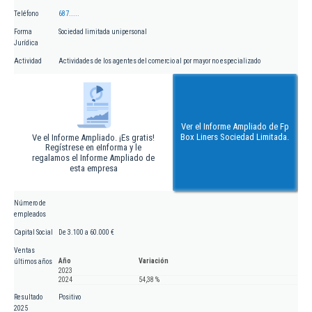
Teléfono
687.....
Forma
Sociedad limitada unipersonal
Jurídica
Actividad
Actividades de los agentes del comercio al por mayor no especializado
Ver el Informe Ampliado de Fp
Box Liners Sociedad Limitada.
Ve el Informe Ampliado. ¡Es gratis!
Regístrese en eInforma y le
regalamos el Informe Ampliado de
esta empresa
Número de
empleados
Capital Social
De 3.100 a 60.000 €
Ventas
Año
Variación
últimos años
2023
2024
54,38 %
Resultado
Positivo
2025