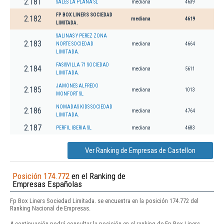
2.181
SALES LA PLANA SL
mediana
4639
FP BOX LINERS SOCIEDAD
2.182
mediana
4619
LIMITADA.
SALINAS Y PEREZ ZONA
2.183
NORTE SOCIEDAD
mediana
4664
LIMITADA.
FASISVILLA 71 SOCIEDAD
2.184
mediana
5611
LIMITADA.
JAMONES ALFREDO
2.185
mediana
1013
MONFORT SL
NOMADAS KIDS SOCIEDAD
2.186
mediana
4764
LIMITADA.
2.187
PERFIL IBERIA SL
mediana
4683
Ver Ranking de Empresas de Castellon
Posición 174.772
en el Ranking de
Empresas Españolas
Fp Box Liners Sociedad Limitada. se encuentra en la posición 174.772 del
Ranking Nacional de Empresas.
A continuación podrá consultar la posición en el ranking de Fp Box Liners