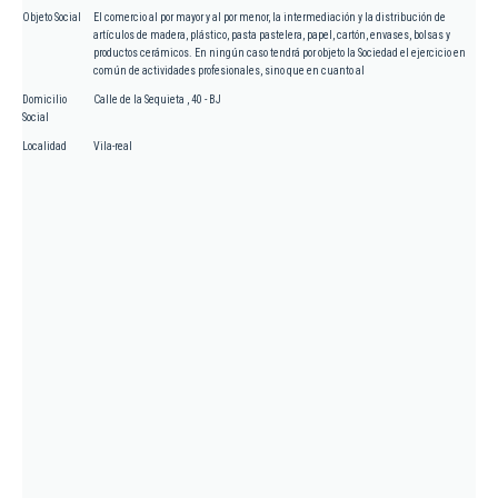
Objeto Social
El comercio al por mayor y al por menor, la intermediación y la distribución de
artículos de madera, plástico, pasta pastelera, papel, cartón, envases, bolsas y
productos cerámicos. En ningún caso tendrá por objeto la Sociedad el ejercicio en
común de actividades profesionales, sino que en cuanto al
Domicilio
Calle de la Sequieta , 40 - BJ
Social
Localidad
Vila-real