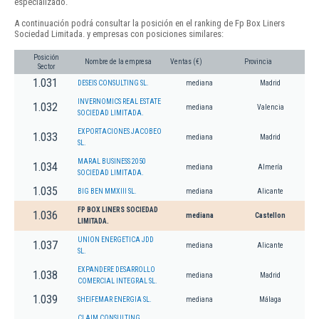
especializado.
A continuación podrá consultar la posición en el ranking de Fp Box Liners
Sociedad Limitada. y empresas con posiciones similares:
Posición
Nombre de la empresa
Ventas (€)
Provincia
Sector
1.031
DESEIS CONSULTING SL.
mediana
Madrid
INVERNOMICS REAL ESTATE
1.032
mediana
Valencia
SOCIEDAD LIMITADA.
EXPORTACIONES JACOBEO
1.033
mediana
Madrid
SL.
MARAL BUSINESS 2050
1.034
mediana
Almería
SOCIEDAD LIMITADA.
1.035
BIG BEN MMXIII SL.
mediana
Alicante
FP BOX LINERS SOCIEDAD
1.036
mediana
Castellon
LIMITADA.
UNION ENERGETICA JDD
1.037
mediana
Alicante
SL.
EXPANDERE DESARROLLO
1.038
mediana
Madrid
COMERCIAL INTEGRAL SL.
1.039
SHEIFEMAR ENERGIA SL.
mediana
Málaga
CLAIM CONSULTING