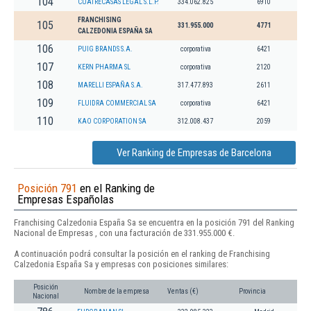
104
CUATRECASAS LEGAL S.L.P.
334.062.825
6910
FRANCHISING
105
331.955.000
4771
CALZEDONIA ESPAÑA SA
106
PUIG BRANDS S.A.
corporativa
6421
107
KERN PHARMA SL
corporativa
2120
108
MARELLI ESPAÑA S.A.
317.477.893
2611
109
FLUIDRA COMMERCIAL SA
corporativa
6421
110
KAO CORPORATION SA
312.008.437
2059
Ver Ranking de Empresas de Barcelona
Posición 791
en el Ranking de
Empresas Españolas
Franchising Calzedonia España Sa se encuentra en la posición 791 del Ranking
Nacional de Empresas , con una facturación de 331.955.000 €.
A continuación podrá consultar la posición en el ranking de Franchising
Calzedonia España Sa y empresas con posiciones similares:
Posición
Nombre de la empresa
Ventas (€)
Provincia
Nacional