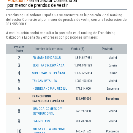
Posición 7
en el sector Comercio al
por menor de prendas de vestir
Franchising Calzedonia España Sa se encuentra en la posición 7 del Ranking
del sector Comercio al por menor de prendas de vestir, con una facturación de
331.955.000 €.
A continuación podrá consultar la posición en el ranking de Franchising
Calzedonia España Sa y empresas con posiciones similares:
Posición
Nombre de la empresa
Ventas (€)
Provincia
Sector
2
PRIMARK TIENDAS SLU
1.854.847.981
Madrid
3
BERSHKA BSK ESPAÑA SA
1.691.948.193
Coruña
4
STRADIVARIUS ESPAÑA SA
1.677.655.814
Coruña
5
TENDAM RETAIL SA.
1.082.493.000
Madrid
6
HENNES AND MAURITZ SLU
479.914.000
Barcelona
FRANCHISING
7
331.955.000
Barcelona
CALZEDONIA ESPAÑA SA
DISMODA -COMERCIO Y
8
246.897.330
Madrid
DISTRIBUCION SL
9
C&A MODAS SL
201.497.073
Madrid
BIMBA Y LOLA SOCIEDAD
10
145.451.572
Pontevedra