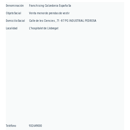
Denominación
Franchising Calzedonia España Sa
Objeto Social
Venta menor de prendas de vestir
Domicilio Social
Calle de les Ciencies , 71 - 87 PG INDUSTRIAL PEDROSA
Localidad
L'hospitalet de Llobregat
Teléfono
932649000