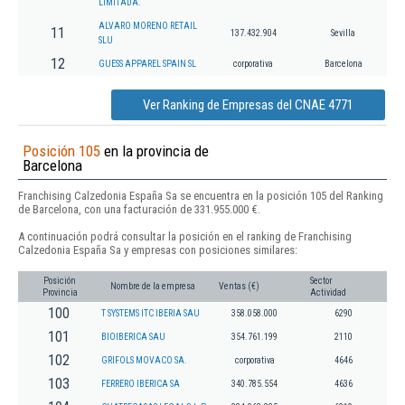
LIMITADA.
ALVARO MORENO RETAIL
11
137.432.904
Sevilla
SLU
12
GUESS APPAREL SPAIN SL
corporativa
Barcelona
Ver Ranking de Empresas del CNAE 4771
Posición 105
en la provincia de
Barcelona
Franchising Calzedonia España Sa se encuentra en la posición 105 del Ranking
de Barcelona, con una facturación de 331.955.000 €.
A continuación podrá consultar la posición en el ranking de Franchising
Calzedonia España Sa y empresas con posiciones similares:
Posición
Sector
Nombre de la empresa
Ventas (€)
Provincia
Actividad
100
T SYSTEMS ITC IBERIA SAU
358.058.000
6290
101
BIOIBERICA SAU
354.761.199
2110
102
GRIFOLS MOVACO SA.
corporativa
4646
103
FERRERO IBERICA SA
340.785.554
4636