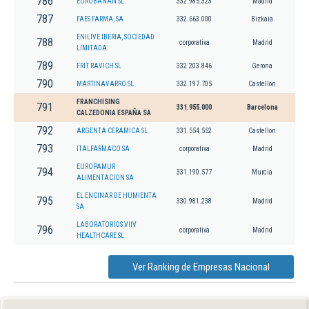
786
EUROBANAN SL.
332.985.323
Madrid
787
FAES FARMA, SA
332.663.000
Bizkaia
ENILIVE IBERIA, SOCIEDAD
788
corporativa
Madrid
LIMITADA.
789
FRIT RAVICH SL
332.203.846
Gerona
790
MARTINAVARRO SL.
332.197.705
Castellon
FRANCHISING
791
331.955.000
Barcelona
CALZEDONIA ESPAÑA SA
792
ARGENTA CERAMICA SL
331.554.552
Castellon
793
ITALFARMACO SA
corporativa
Madrid
EUROPAMUR
794
331.190.577
Murcia
ALIMENTACION SA
EL ENCINAR DE HUMIENTA
795
330.981.238
Madrid
SA
LABORATORIOS VIIV
796
corporativa
Madrid
HEALTHCARE SL
Ver Ranking de Empresas Nacional