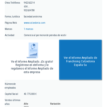
Otros Teléfonos
942262214
654...
932634708
Forma Jurídica
Sociedad anónima
Página Web
www.calzedonia.com
Marcas
1 marcas
Actividad
Comercio al por menor de prendas de vestir
Ver el Informe Ampliado de
Franchising Calzedonia
Ve el Informe Ampliado. ¡Es gratis!
Regístrese en eInforma y le
España Sa
regalamos el Informe Ampliado de
esta empresa
Número de
empleados
Capital Social
40.775.000 €
Ventas últimos
Año
Variación
años