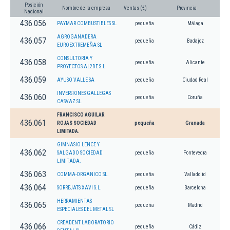
Posición
Nombre de la empresa
Ventas (€)
Provincia
Nacional
436.056
PAYMAR COMBUSTIBLES SL
pequeña
Málaga
AGROGANADERA
436.057
pequeña
Badajoz
EUROEXTREMEÑA SL
CONSULTORIA Y
436.058
pequeña
Alicante
PROYECTOS AL2DE S.L.
436.059
AYUSO VALLE SA
pequeña
Ciudad Real
INVERSIONES GALLEGAS
436.060
pequeña
Coruña
CASVAZ SL.
FRANCISCO AGUILAR
436.061
ROJAS SOCIEDAD
pequeña
Granada
LIMITADA.
GIMNASIO LENCE Y
436.062
SALGADO SOCIEDAD
pequeña
Pontevedra
LIMITADA.
436.063
COMMA-ORGANICO SL.
pequeña
Valladolid
436.064
SORREJATS XAVI S.L.
pequeña
Barcelona
HERRAMIENTAS
436.065
pequeña
Madrid
ESPECIALES DEL METAL SL
CREADENT LABORATORIO
436.066
pequeña
Cádiz