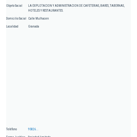
Objeto Social
LA EXPLOTACION Y ADMINISTRACION DE CAFETERIAS, BARES, TABERNAS,
HOTELES Y RESTAURANTES.
Domicilio Social
Calle Mulhacen
Localidad
Granada
Teléfono
95826...