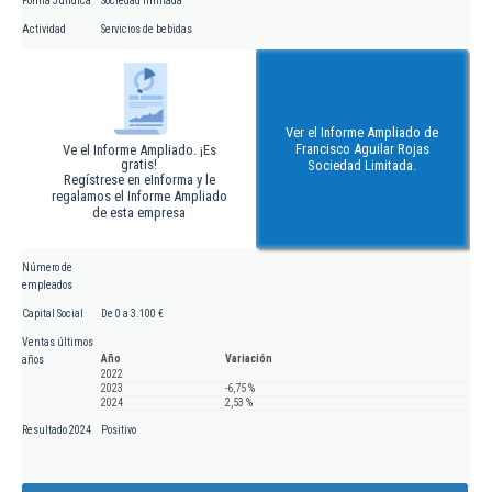
Forma Jurídica
Sociedad limitada
Actividad
Servicios de bebidas
Ver el Informe Ampliado de
Francisco Aguilar Rojas
Ve el Informe Ampliado. ¡Es
gratis!
Sociedad Limitada.
Regístrese en eInforma y le
regalamos el Informe Ampliado
de esta empresa
Número de
empleados
Capital Social
De 0 a 3.100 €
Ventas últimos
Año
Variación
años
2022
2023
-6,75 %
2024
2,53 %
Resultado 2024
Positivo