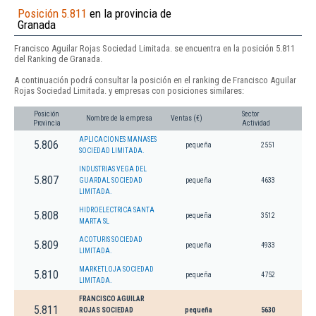
Posición 5.811
en la provincia de
Granada
Francisco Aguilar Rojas Sociedad Limitada. se encuentra en la posición 5.811
del Ranking de Granada.
A continuación podrá consultar la posición en el ranking de Francisco Aguilar
Rojas Sociedad Limitada. y empresas con posiciones similares:
Posición
Sector
Nombre de la empresa
Ventas (€)
Provincia
Actividad
APLICACIONES MANASES
5.806
pequeña
2551
SOCIEDAD LIMITADA.
INDUSTRIAS VEGA DEL
5.807
GUARDAL SOCIEDAD
pequeña
4633
LIMITADA.
HIDROELECTRICA SANTA
5.808
pequeña
3512
MARTA SL
ACOTURIS SOCIEDAD
5.809
pequeña
4933
LIMITADA.
MARKETLOJA SOCIEDAD
5.810
pequeña
4752
LIMITADA.
FRANCISCO AGUILAR
5.811
ROJAS SOCIEDAD
pequeña
5630