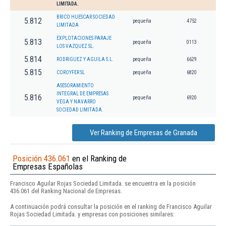
LIMITADA.
BRICO HUESCAR SOCIEDAD
5.812
pequeña
4752
LIMITADA
EXPLOTACIONES PARAJE
5.813
pequeña
0113
LOS VAZQUEZ SL.
5.814
RODRIGUEZ Y AGUILA S.L.
pequeña
6629
5.815
COROYFER SL
pequeña
6820
ASESORAMIENTO
INTEGRAL DE EMPRESAS
5.816
pequeña
6920
VEGA Y NAVARRO
SOCIEDAD LIMITADA.
Ver Ranking de Empresas de Granada
Posición 436.061
en el Ranking de
Empresas Españolas
Francisco Aguilar Rojas Sociedad Limitada. se encuentra en la posición
436.061 del Ranking Nacional de Empresas.
A continuación podrá consultar la posición en el ranking de Francisco Aguilar
Rojas Sociedad Limitada. y empresas con posiciones similares: