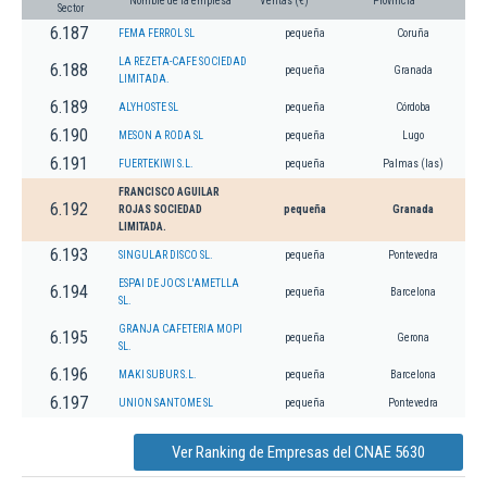
Nombre de la empresa
Ventas (€)
Provincia
Sector
6.187
FEMA FERROL SL
pequeña
Coruña
LA REZETA-CAFE SOCIEDAD
6.188
pequeña
Granada
LIMITADA.
6.189
ALYHOSTE SL
pequeña
Córdoba
6.190
MESON A RODA SL
pequeña
Lugo
6.191
FUERTEKIWI S.L.
pequeña
Palmas (las)
FRANCISCO AGUILAR
6.192
ROJAS SOCIEDAD
pequeña
Granada
LIMITADA.
6.193
SINGULAR DISCO SL.
pequeña
Pontevedra
ESPAI DE JOCS L'AMETLLA
6.194
pequeña
Barcelona
SL.
GRANJA CAFETERIA MOPI
6.195
pequeña
Gerona
SL.
6.196
MAKI SUBUR S.L.
pequeña
Barcelona
6.197
UNION SANTOME SL
pequeña
Pontevedra
Ver Ranking de Empresas del CNAE 5630