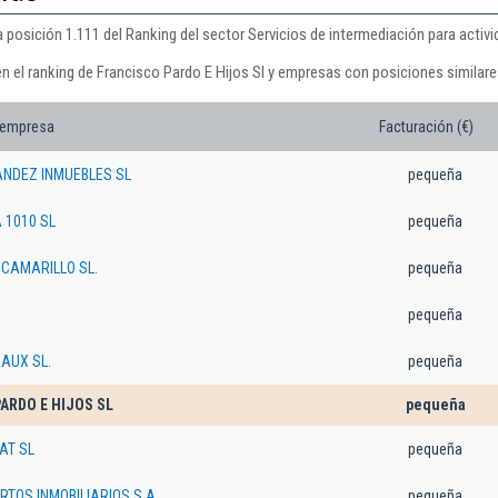
a posición 1.111 del Ranking del sector Servicios de intermediación para activi
n el ranking de Francisco Pardo E Hijos Sl y empresas con posiciones similare
 empresa
Facturación (€)
NDEZ INMUEBLES SL
pequeña
1010 SL
pequeña
 CAMARILLO SL.
pequeña
pequeña
AUX SL.
pequeña
ARDO E HIJOS SL
pequeña
AT SL
pequeña
TOS INMOBILIARIOS S.A.
pequeña