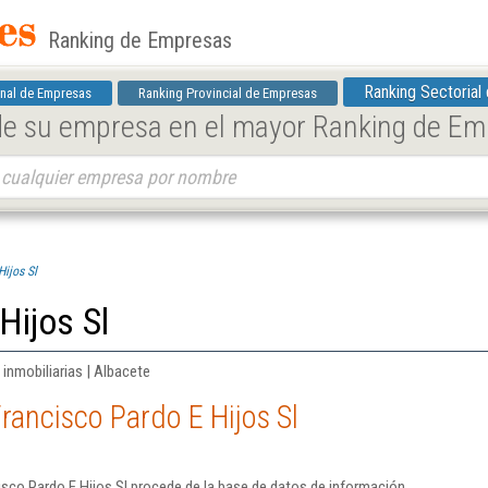
Ranking de Empresas
Ranking Sectorial
nal de Empresas
Ranking Provincial de Empresas
 de su empresa en el mayor Ranking de E
ijos Sl
Hijos Sl
 inmobiliarias | Albacete
rancisco Pardo E Hijos Sl
sco Pardo E Hijos Sl procede de la base de datos de información