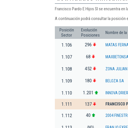
Francisco Pardo E Hijos Sl se encuentra en l
A continuación podrá consultar la posición e
Posición
Evolución
Nombre de la
Sector
Posiciones
296
1.106
MATAS FERNA
68
1.107
MAXBETONSA 
452
1.108
ZONA JULIAN
180
1.109
BELOZA SA
1.201
1.110
INNOVA DRIER
1.111
137
FRANCISCO P
40
1.112
2004 FINESTR
1.113
(ND)
FRANJO EXPER