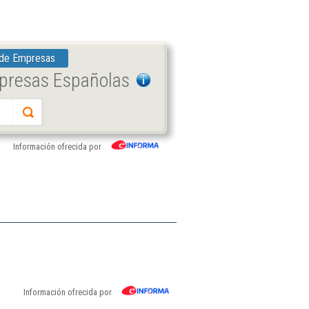
 de Empresas
mpresas Españolas
Información ofrecida por
Información ofrecida por