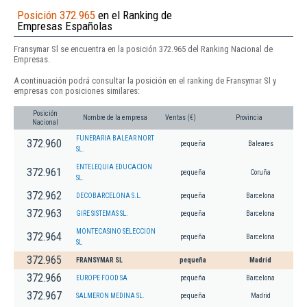
Posición 372.965
en el Ranking de
Empresas Españolas
Fransymar Sl se encuentra en la posición 372.965 del Ranking Nacional de
Empresas.
A continuación podrá consultar la posición en el ranking de Fransymar Sl y
empresas con posiciones similares:
Posición
Nombre de la empresa
Ventas (€)
Provincia
Nacional
FUNERARIA BALEAR NORT
372.960
pequeña
Baleares
SL.
ENTELEQUIA EDUCACION
372.961
pequeña
Coruña
SL.
372.962
DECOBARCELONA S.L.
pequeña
Barcelona
372.963
GIRE SISTEMAS SL.
pequeña
Barcelona
MONTECASINO SELECCION
372.964
pequeña
Barcelona
SL
372.965
FRANSYMAR SL
pequeña
Madrid
372.966
EUROPE FOOD SA
pequeña
Barcelona
372.967
SALMERON MEDINA SL.
pequeña
Madrid