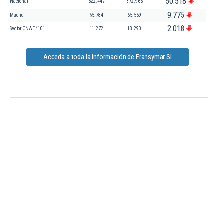
50.518
Nacional
322.447
372.965
9.775
Madrid
55.784
65.559
2.018
Sector CNAE 4101
11.272
13.290
Acceda a toda la información de Fransymar Sl