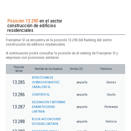
Posición 13.290
en el sector
construcción de edificios
residenciales
Fransymar Sl se encuentra en la posición 13.290 del Ranking del sector
construcción de edificios residenciales.
A continuación podrá consultar la posición en el ranking de Fransymar Sl y
empresas con posiciones similares:
Posición
Nombre de la empresa
Ventas (€)
Provincia
Sector
ESTRUCTURAS DE
13.285
HORMIGON SANCHEZ
pequeña
Cáceres
CABALLERO SL.
13.286
CONSTROVI SL
pequeña
Coruña
DECORACION Y REFORMAS
13.287
DISAME SOCIEDAD
pequeña
Pontevedra
LIMITADA.
BLOCK APLICACIONES
13.288
pequeña
Valencia
SOCIEDAD LIMITADA.