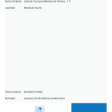
Domicilio Social
Calle de Fructuoso Martinez de Velasco , 7 - 9
Localidad
Morata de Tajuña
Forma Jurídica
Sociedad limitada
Actividad
construcción de edificios residenciales