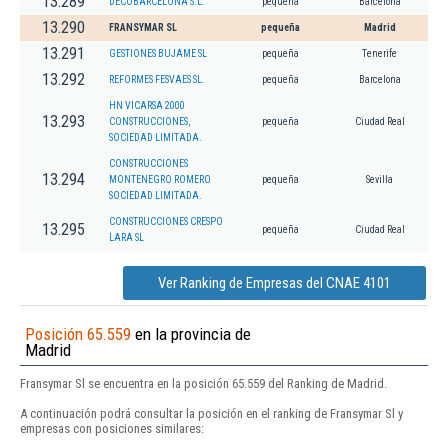
13.289
DECOBARCELONA S.L.
pequeña
Barcelona
13.290
FRANSYMAR SL
pequeña
Madrid
13.291
GESTIONES BUJAME SL
pequeña
Tenerife
13.292
REFORMES FESVAES SL.
pequeña
Barcelona
HN VICARSA 2000
13.293
CONSTRUCCIONES,
pequeña
Ciudad Real
SOCIEDAD LIMITADA.
CONSTRUCCIONES
13.294
MONTENEGRO ROMERO
pequeña
Sevilla
SOCIEDAD LIMITADA.
CONSTRUCCIONES CRESPO
13.295
pequeña
Ciudad Real
LARA SL
Ver Ranking de Empresas del CNAE 4101
Posición 65.559
en la provincia de
Madrid
Fransymar Sl se encuentra en la posición 65.559 del Ranking de Madrid.
A continuación podrá consultar la posición en el ranking de Fransymar Sl y
empresas con posiciones similares: