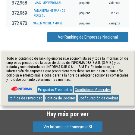
372.968
IMAG IMPRESSIONS SL
pequeña
Valencia
PANADERIA HERMANOS
372.969
pequeña
Teruel
PEREZ SL
372.970
SAVEN MOBILIARIO SL
pequeña
Zaragoza
Ver Ranking de Empresas Nacional
Todo el contenido de ranking-empresas.eleconomista.es y toda la información de
empresas procede de la base de datos de INFORMA D&B S.A.U. (S.M.E.) y es
tratada y suministrada por INFORMA D&B S.A.U. (S.M.E.). En todo caso, la
información de empresas que proporcionamos debe ser tenida en cuenta sólo
como un elemento más a considerar a la hora de adoptar decisiones comerciales
y no debe por tanto determinar las mismas.
Preguntas Frecuentes
Condiciones Generales
Política de Privacidad
Política de Cookies
Configuración de cookies
Hay más por ver
Ver Informe de Fransymar Sl