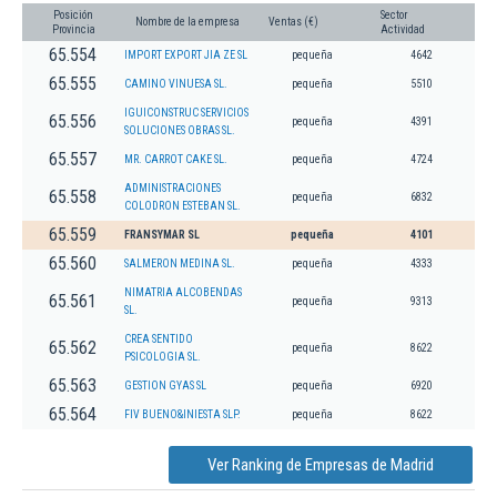
Posición
Sector
Nombre de la empresa
Ventas (€)
Provincia
Actividad
65.554
IMPORT EXPORT JIA ZE SL
pequeña
4642
65.555
CAMINO VINUESA SL.
pequeña
5510
IGUICONSTRUC SERVICIOS
65.556
pequeña
4391
SOLUCIONES OBRAS SL.
65.557
MR. CARROT CAKE SL.
pequeña
4724
ADMINISTRACIONES
65.558
pequeña
6832
COLODRON ESTEBAN SL.
65.559
FRANSYMAR SL
pequeña
4101
65.560
SALMERON MEDINA SL.
pequeña
4333
NIMATRIA ALCOBENDAS
65.561
pequeña
9313
SL.
CREA SENTIDO
65.562
pequeña
8622
PSICOLOGIA SL.
65.563
GESTION GYAS SL
pequeña
6920
65.564
FIV BUENO&INIESTA SLP.
pequeña
8622
Ver Ranking de Empresas de Madrid