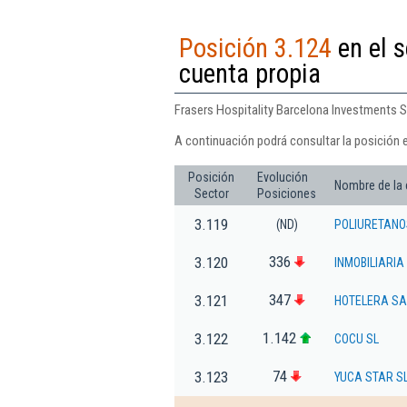
Posición 3.124
en el s
cuenta propia
Frasers Hospitality Barcelona Investments Sl.
A continuación podrá consultar la posición e
Posición
Evolución
Nombre de la
Sector
Posiciones
3.119
(ND)
POLIURETANO
336
3.120
INMOBILIARIA
347
3.121
HOTELERA SAL
1.142
3.122
COCU SL
74
3.123
YUCA STAR S