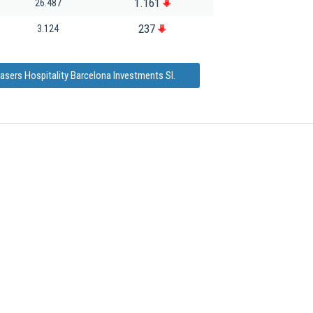
1.161
26.487
237
3.124
asers Hospitality Barcelona Investments Sl.