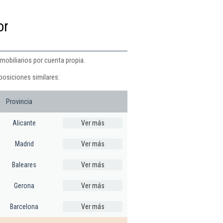
or
nmobiliarios por cuenta propia.
posiciones similares:
Provincia
Alicante
Ver más
Madrid
Ver más
Baleares
Ver más
Gerona
Ver más
Barcelona
Ver más