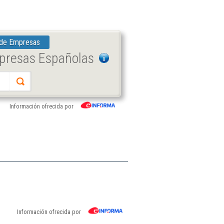
 de Empresas
mpresas Españolas
Información ofrecida por
Información ofrecida por