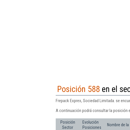
Posición 588
en el se
Frepack Exprex, Sociedad Limitada. se encue
A continuación podrá consultar la posición 
Posición
Evolución
Nombre de la
Sector
Posiciones