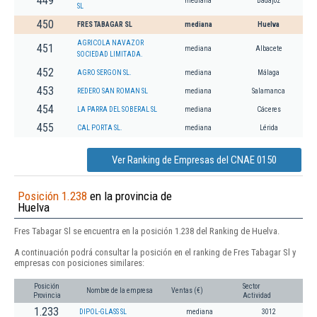
449
mediana
Badajoz
SL
450
FRES TABAGAR SL
mediana
Huelva
AGRICOLA NAVAZOR
451
mediana
Albacete
SOCIEDAD LIMITADA.
452
AGRO SERGON SL.
mediana
Málaga
453
REDERO SAN ROMAN SL
mediana
Salamanca
454
LA PARRA DEL SOBERAL SL
mediana
Cáceres
455
CAL PORTA SL.
mediana
Lérida
Ver Ranking de Empresas del CNAE 0150
Posición 1.238
en la provincia de
Huelva
Fres Tabagar Sl se encuentra en la posición 1.238 del Ranking de Huelva.
A continuación podrá consultar la posición en el ranking de Fres Tabagar Sl y
empresas con posiciones similares:
Posición
Sector
Nombre de la empresa
Ventas (€)
Provincia
Actividad
1.233
DIPOL-GLASS SL
mediana
3012