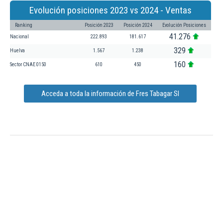
Evolución posiciones 2023 vs 2024 - Ventas
Ranking
Posición 2023
Posición 2024
Evolución Posiciones
41.276
Nacional
222.893
181.617
329
Huelva
1.567
1.238
160
Sector CNAE 0150
610
450
Acceda a toda la información de Fres Tabagar Sl