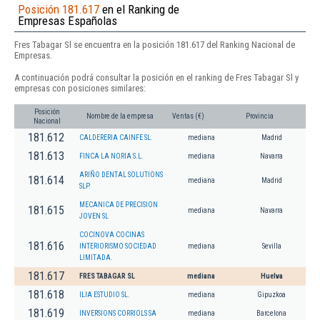
Posición 181.617
en el Ranking de
Empresas Españolas
Fres Tabagar Sl se encuentra en la posición 181.617 del Ranking Nacional de
Empresas.
A continuación podrá consultar la posición en el ranking de Fres Tabagar Sl y
empresas con posiciones similares:
Posición
Nombre de la empresa
Ventas (€)
Provincia
Nacional
181.612
CALDERERIA CAINFE SL.
mediana
Madrid
181.613
FINCA LA NORIA S.L.
mediana
Navarra
ARIÑO DENTAL SOLUTIONS
181.614
mediana
Madrid
SLP.
MECANICA DE PRECISION
181.615
mediana
Navarra
JOVEN SL
COCINOVA COCINAS
181.616
INTERIORISMO SOCIEDAD
mediana
Sevilla
LIMITADA.
181.617
FRES TABAGAR SL
mediana
Huelva
181.618
ILIA ESTUDIO SL.
mediana
Gipuzkoa
181.619
INVERSIONS CORRIOLS SA
mediana
Barcelona