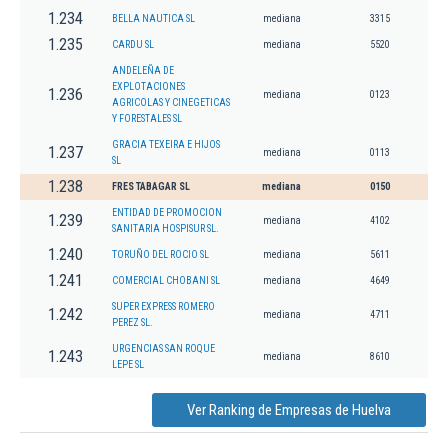
1.234
BELLA NAUTICA SL
mediana
3315
1.235
CARDU SL
mediana
5520
ANDELEÑA DE
EXPLOTACIONES
1.236
mediana
0123
AGRICOLAS Y CINEGETICAS
Y FORESTALES SL
GRACIA TEXEIRA E HIJOS
1.237
mediana
0113
SL
1.238
FRES TABAGAR SL
mediana
0150
ENTIDAD DE PROMOCION
1.239
mediana
4102
SANITARIA HOSPISUR SL.
1.240
TORUÑO DEL ROCIO SL
mediana
5611
1.241
COMERCIAL CHOBANI SL
mediana
4649
SUPER EXPRESS ROMERO
1.242
mediana
4711
PEREZ SL.
URGENCIAS SAN ROQUE
1.243
mediana
8610
LEPE SL
Ver Ranking de Empresas de Huelva