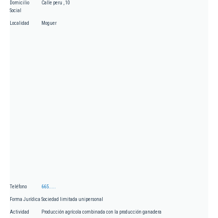
Domicilio
Calle peru , 10
Social
Localidad
Moguer
Teléfono
665.....
Forma Jurídica
Sociedad limitada unipersonal
Actividad
Producción agrícola combinada con la producción ganadera