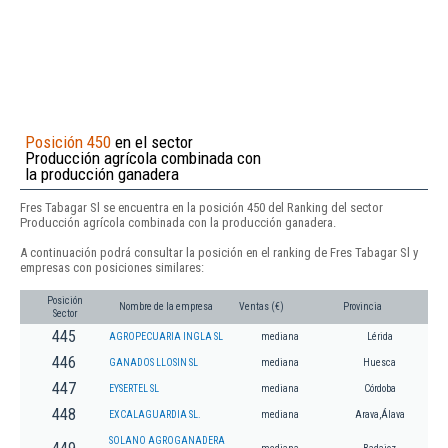
Posición 450
en el sector
Producción agrícola combinada con
la producción ganadera
Fres Tabagar Sl se encuentra en la posición 450 del Ranking del sector
Producción agrícola combinada con la producción ganadera.
A continuación podrá consultar la posición en el ranking de Fres Tabagar Sl y
empresas con posiciones similares:
Posición
Nombre de la empresa
Ventas (€)
Provincia
Sector
445
AGROPECUARIA INGLA SL
mediana
Lérida
446
GANADOS LLOSIN SL
mediana
Huesca
447
EYSERTEL SL
mediana
Córdoba
448
EXCALAGUARDIA SL.
mediana
Arava,Álava
SOLANO AGROGANADERA