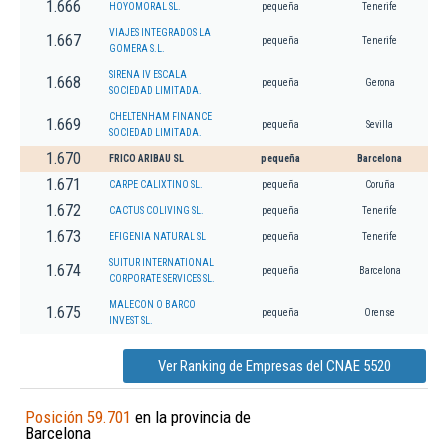
1.666
HOYOMORAL SL.
pequeña
Tenerife
VIAJES INTEGRADOS LA
1.667
pequeña
Tenerife
GOMERA S.L.
SIRENA IV ESCALA
1.668
pequeña
Gerona
SOCIEDAD LIMITADA.
CHELTENHAM FINANCE
1.669
pequeña
Sevilla
SOCIEDAD LIMITADA.
1.670
FRICO ARIBAU SL
pequeña
Barcelona
1.671
CARPE CALIXTINO SL.
pequeña
Coruña
1.672
CACTUS COLIVING SL.
pequeña
Tenerife
1.673
EFIGENIA NATURAL SL
pequeña
Tenerife
SUITUR INTERNATIONAL
1.674
pequeña
Barcelona
CORPORATE SERVICES SL.
MALECON O BARCO
1.675
pequeña
Orense
INVEST SL.
Ver Ranking de Empresas del CNAE 5520
Posición 59.701
en la provincia de
Barcelona