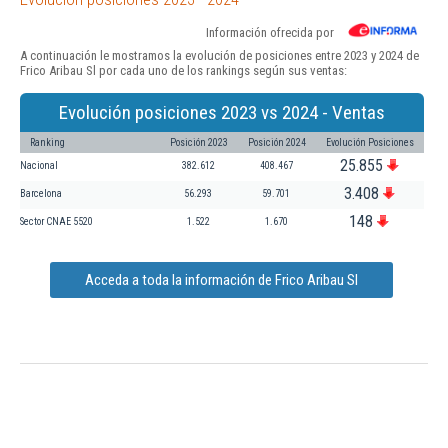
Información ofrecida por
A continuación le mostramos la evolución de posiciones entre 2023 y 2024 de
Frico Aribau Sl por cada uno de los rankings según sus ventas:
Evolución posiciones 2023 vs 2024 - Ventas
Ranking
Posición 2023
Posición 2024
Evolución Posiciones
25.855
Nacional
382.612
408.467
3.408
Barcelona
56.293
59.701
148
Sector CNAE 5520
1.522
1.670
Acceda a toda la información de Frico Aribau Sl