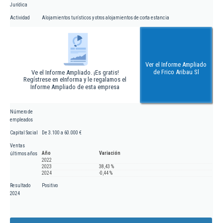
Jurídica
Actividad
Alojamientos turísticos y otros alojamientos de corta estancia
Ver el Informe Ampliado
de Frico Aribau Sl
Ve el Informe Ampliado. ¡Es gratis!
Regístrese en eInforma y le regalamos el
Informe Ampliado de esta empresa
Número de
empleados
Capital Social
De 3.100 a 60.000 €
Ventas
Año
Variación
últimos años
2022
2023
38,43 %
2024
-0,44 %
Resultado
Positivo
2024