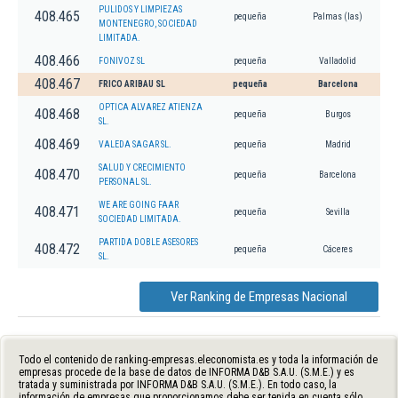
PULIDOS Y LIMPIEZAS
408.465
pequeña
Palmas (las)
MONTENEGRO, SOCIEDAD
LIMITADA.
408.466
FONIVOZ SL
pequeña
Valladolid
408.467
FRICO ARIBAU SL
pequeña
Barcelona
OPTICA ALVAREZ ATIENZA
408.468
pequeña
Burgos
SL.
408.469
VALEDA SAGAR SL.
pequeña
Madrid
SALUD Y CRECIMIENTO
408.470
pequeña
Barcelona
PERSONAL SL.
WE ARE GOING FAAR
408.471
pequeña
Sevilla
SOCIEDAD LIMITADA.
PARTIDA DOBLE ASESORES
408.472
pequeña
Cáceres
SL.
Ver Ranking de Empresas Nacional
Todo el contenido de ranking-empresas.eleconomista.es y toda la información de
empresas procede de la base de datos de INFORMA D&B S.A.U. (S.M.E.) y es
tratada y suministrada por INFORMA D&B S.A.U. (S.M.E.). En todo caso, la
información de empresas que proporcionamos debe ser tenida en cuenta sólo