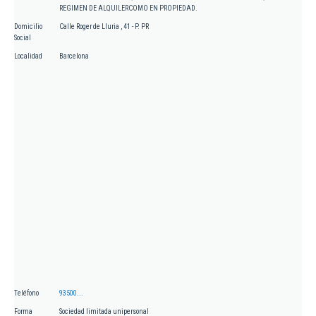
REGIMEN DE ALQUILERCOMO EN PROPIEDAD.
Domicilio
Calle Roger de Lluria , 41 - P. PR
Social
Localidad
Barcelona
Teléfono
93500...
Forma
Sociedad limitada unipersonal