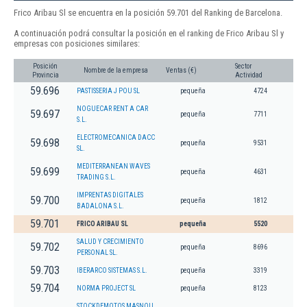
Frico Aribau Sl se encuentra en la posición 59.701 del Ranking de Barcelona.
A continuación podrá consultar la posición en el ranking de Frico Aribau Sl y
empresas con posiciones similares:
Posición
Sector
Nombre de la empresa
Ventas (€)
Provincia
Actividad
59.696
PASTISSERIA J POU SL
pequeña
4724
NOGUECAR RENT A CAR
59.697
pequeña
7711
S.L.
ELECTROMECANICA DACC
59.698
pequeña
9531
SL.
MEDITERRANEAN WAVES
59.699
pequeña
4631
TRADING S.L.
IMPRENTAS DIGITALES
59.700
pequeña
1812
BADALONA S.L.
59.701
FRICO ARIBAU SL
pequeña
5520
SALUD Y CRECIMIENTO
59.702
pequeña
8696
PERSONAL SL.
59.703
IBERARCO SISTEMAS S.L.
pequeña
3319
59.704
NORMA PROJECT SL
pequeña
8123
STOCKDEMOTOS MASNOU