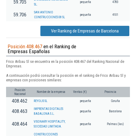
59.705
pequeña
4783
SL.
SAN ANTONIO
59.706
pequeña
4101
CONSTRUCCIONES 08 SL
Ver Ranking de Empresas de Barcelona
Posición 408.467
en el Ranking de
Empresas Españolas
Frico Aribau Sl se encuentra en la posición 408.467 del Ranking Nacional de
Empresas.
A continuación podrá consultar la posición en el ranking de Frico Aribau Sl y
empresas con posiciones similares:
Posición
Nombre de la empresa
Ventas (€)
Provincia
Nacional
408.462
REYOLIS SL
pequeña
Coruña
IMPRENTAS DIGITALES
408.463
pequeña
Barcelona
BADALONA S.L.
VISONARY HOSPITALITY,
408.464
pequeña
Palmas (las)
SOCIEDAD LIMITADA.
CONSTRUCCIONES