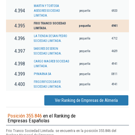
MARTIN Y TORTOSA
4.394
ASESORES SOCIEDAD
pequeña
6920
LIMITADA.
FRIO TRANCO SOCIEDAD
4.395
pequeña
4941
LIMITADA.
LA TIENDA DE SAN PEDRO
4.396
pequeña
4712
SOCIEDAD LIMITADA.
SABORES DE SERON
4.397
pequeña
4639
SOCIEDAD LIMITADA.
CARGO MAGREB SOCIEDAD
4.398
pequeña
4941
LIMITADA.
4.399
PYMARNA SA
pequeña
0811
FRIGORIFICOS DAVID
4.400
pequeña
4941
SOCIEDAD LIMITADA.
Ver Ranking de Empresas de Almería
Posición 355.846
en el Ranking de
Empresas Españolas
Frio Tranco Sociedad Limitada. se encuentra en la posición 355.846 del