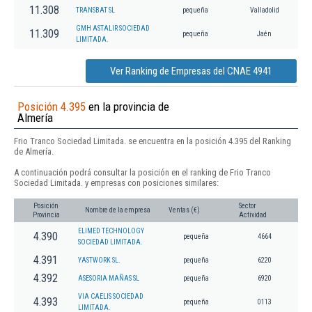
11.308
TRANSBAT SL
pequeña
Valladolid
GMH ASTALIR SOCIEDAD
11.309
pequeña
Jaén
LIMITADA.
Ver Ranking de Empresas del CNAE 4941
Posición 4.395
en la provincia de
Almería
Frio Tranco Sociedad Limitada. se encuentra en la posición 4.395 del Ranking
de Almería.
A continuación podrá consultar la posición en el ranking de Frio Tranco
Sociedad Limitada. y empresas con posiciones similares:
Posición
Sector
Nombre de la empresa
Ventas (€)
Provincia
Actividad
ELIMED TECHNOLOGY
4.390
pequeña
4664
SOCIEDAD LIMITADA.
4.391
YASTWORK SL.
pequeña
6220
4.392
ASESORIA MAÑAS SL
pequeña
6920
VIA CAELIS SOCIEDAD
4.393
pequeña
0113
LIMITADA.