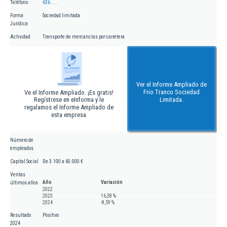
Teléfono
636.....
Forma
Sociedad limitada
Jurídica
Actividad
Transporte de mercancías por carretera
Ver el Informe Ampliado de
Frio Tranco Sociedad
Ve el Informe Ampliado. ¡Es gratis!
Regístrese en eInforma y le
Limitada.
regalamos el Informe Ampliado de
esta empresa
Número de
empleados
Capital Social
De 3.100 a 60.000 €
Ventas
Año
Variación
últimos años
2022
2023
16,38 %
2024
-8,59 %
Resultado
Positivo
2024