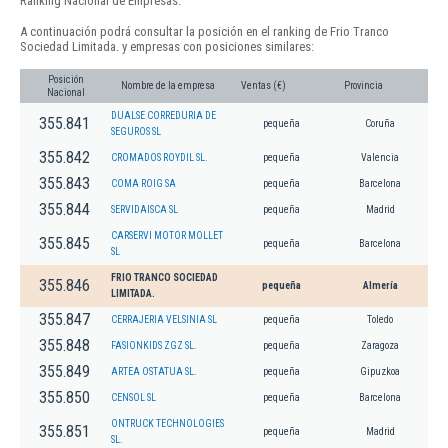
Ranking Nacional de Empresas.
A continuación podrá consultar la posición en el ranking de Frio Tranco
Sociedad Limitada. y empresas con posiciones similares:
Posición
Nombre de la empresa
Ventas (€)
Provincia
Nacional
DUALSE CORREDURIA DE
355.841
pequeña
Coruña
SEGUROS SL
355.842
CROMADOS ROYDIL SL.
pequeña
Valencia
355.843
COMA ROIG SA
pequeña
Barcelona
355.844
SERVIDAISCA SL
pequeña
Madrid
CARSERVI MOTOR MOLLET
355.845
pequeña
Barcelona
SL
FRIO TRANCO SOCIEDAD
355.846
pequeña
Almería
LIMITADA.
355.847
CERRAJERIA VELSINIA SL
pequeña
Toledo
355.848
FASIONKIDS ZGZ SL.
pequeña
Zaragoza
355.849
ARTEA OSTATUA SL.
pequeña
Gipuzkoa
355.850
CENSOL SL
pequeña
Barcelona
ONTRUCK TECHNOLOGIES
355.851
pequeña
Madrid
SL.