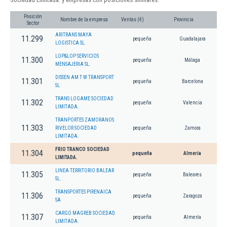
Posición
Nombre de la empresa
Ventas (€)
Provincia
Sector
ARITRANS MAYA
11.299
pequeña
Guadalajara
LOGISTICA SL.
LOP&LOP SERVICIOS
11.300
pequeña
Málaga
MENSAJERIA SL.
DISSEN AM T W TRANSPORT
11.301
pequeña
Barcelona
SL
TRANS LOGAME SOCIEDAD
11.302
pequeña
Valencia
LIMITADA.
TRANPORTES ZAMORANOS
11.303
RIVELOR SOCIEDAD
pequeña
Zamora
LIMITADA.
FRIO TRANCO SOCIEDAD
11.304
pequeña
Almería
LIMITADA.
LINEA TERRITORIO BALEAR
11.305
pequeña
Baleares
SL.
TRANSPORTES PIRENAICA
11.306
pequeña
Zaragoza
SA
CARGO MAGREB SOCIEDAD
11.307
pequeña
Almería
LIMITADA.