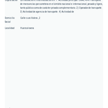
Objeto Social
La mediación e intermediación en: 1. Actividad principal: CNAE 4941-Transporte
de mercancías por carretera en el ámbito nacional e internacional, pesado y ligero,
tanto público como de carácter privado complementario. 2) Operador de transporte.
3) Actividad de agencia de transporte. 4) Actividad de
Domicilio
Calle cura Valera , 2
Social
Localidad
Huercal-overa