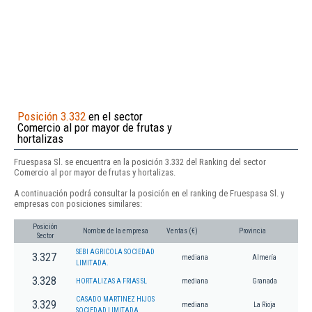
Posición 3.332
en el sector
Comercio al por mayor de frutas y
hortalizas
Fruespasa Sl. se encuentra en la posición 3.332 del Ranking del sector
Comercio al por mayor de frutas y hortalizas.
A continuación podrá consultar la posición en el ranking de Fruespasa Sl. y
empresas con posiciones similares:
Posición
Nombre de la empresa
Ventas (€)
Provincia
Sector
SEBI AGRICOLA SOCIEDAD
3.327
mediana
Almería
LIMITADA.
3.328
HORTALIZAS A FRIAS SL
mediana
Granada
CASADO MARTINEZ HIJOS
3.329
mediana
La Rioja
SOCIEDAD LIMITADA.