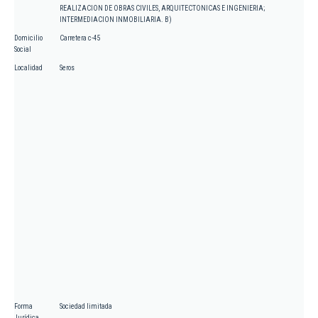
REALIZACION DE OBRAS CIVILES, ARQUITECTONICAS E INGENIERIA;
INTERMEDIACION INMOBILIARIA. B)
Domicilio
Carretera c-45
Social
Localidad
Seros
Forma
Sociedad limitada
Jurídica