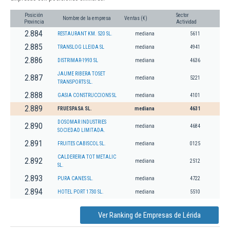
Posición
Sector
Nombre de la empresa
Ventas (€)
Provincia
Actividad
2.884
RESTAURANT KM. 520 SL.
mediana
5611
2.885
TRANSLOG LLEIDA SL
mediana
4941
2.886
DISTRIMAR-1993 SL
mediana
4636
JAUME RIBERA TOSET
2.887
mediana
5221
TRANSPORTS SL.
2.888
GASIA CONSTRUCCIONS SL
mediana
4101
2.889
FRUESPASA SL.
mediana
4631
DOSOMAR INDUSTRIES
2.890
mediana
4684
SOCIEDAD LIMITADA.
2.891
FRUITES CABISCOL SL.
mediana
0125
CALDERERIA TOT METALIC
2.892
mediana
2512
SL.
2.893
PURA CANES SL.
mediana
4722
2.894
HOTEL PORT 1730 SL.
mediana
5510
Ver Ranking de Empresas de Lérida