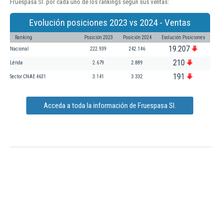
Fruespasa Sl. por cada uno de los rankings según sus ventas:
Evolución posiciones 2023 vs 2024 - Ventas
Ranking
Posición 2023
Posición 2024
Evolución Posiciones
19.207
Nacional
222.939
242.146
210
Lérida
2.679
2.889
191
Sector CNAE 4631
3.141
3.332
Acceda a toda la información de Fruespasa Sl.