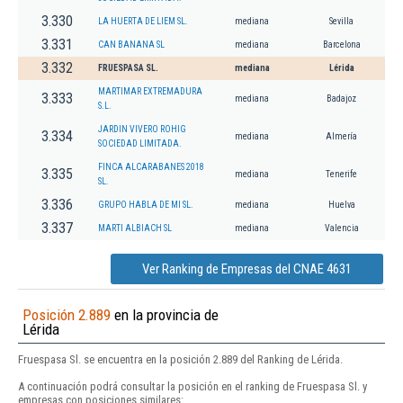
3.330
LA HUERTA DE LIEM SL.
mediana
Sevilla
3.331
CAN BANANA SL
mediana
Barcelona
3.332
FRUESPASA SL.
mediana
Lérida
MARTIMAR EXTREMADURA
3.333
mediana
Badajoz
S.L.
JARDIN VIVERO ROHIG
3.334
mediana
Almería
SOCIEDAD LIMITADA.
FINCA ALCARABANES 2018
3.335
mediana
Tenerife
SL.
3.336
GRUPO HABLA DE MI SL.
mediana
Huelva
3.337
MARTI ALBIACH SL
mediana
Valencia
Ver Ranking de Empresas del CNAE 4631
Posición 2.889
en la provincia de
Lérida
Fruespasa Sl. se encuentra en la posición 2.889 del Ranking de Lérida.
A continuación podrá consultar la posición en el ranking de Fruespasa Sl. y
empresas con posiciones similares: