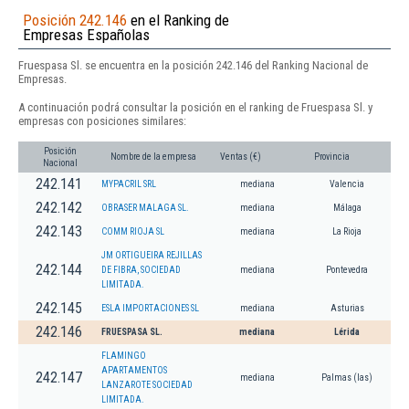
Posición 242.146
en el Ranking de
Empresas Españolas
Fruespasa Sl. se encuentra en la posición 242.146 del Ranking Nacional de
Empresas.
A continuación podrá consultar la posición en el ranking de Fruespasa Sl. y
empresas con posiciones similares:
Posición
Nombre de la empresa
Ventas (€)
Provincia
Nacional
242.141
MYPACRIL SRL
mediana
Valencia
242.142
OBRASER MALAGA SL.
mediana
Málaga
242.143
COMM RIOJA SL
mediana
La Rioja
JM ORTIGUEIRA REJILLAS
242.144
DE FIBRA, SOCIEDAD
mediana
Pontevedra
LIMITADA.
242.145
ESLA IMPORTACIONES SL
mediana
Asturias
242.146
FRUESPASA SL.
mediana
Lérida
FLAMINGO
APARTAMENTOS
242.147
mediana
Palmas (las)
LANZAROTE SOCIEDAD
LIMITADA.