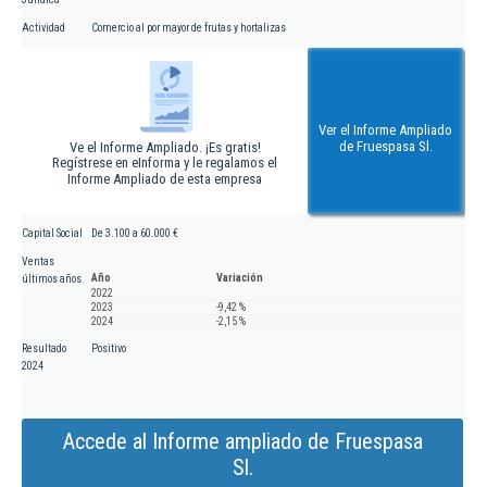
Actividad
Comercio al por mayor de frutas y hortalizas
Ver el Informe Ampliado
de Fruespasa Sl.
Ve el Informe Ampliado. ¡Es gratis!
Regístrese en eInforma y le regalamos el
Informe Ampliado de esta empresa
Capital Social
De 3.100 a 60.000 €
Ventas
Año
Variación
últimos años
2022
2023
-9,42 %
2024
-2,15 %
Resultado
Positivo
2024
Accede al Informe ampliado de Fruespasa
Sl.