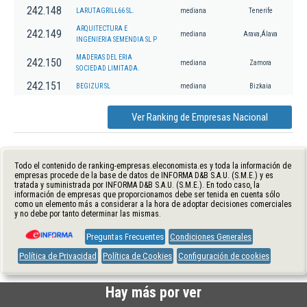
242.148
LARUTAGRILL66 SL.
mediana
Tenerife
ARQUITECTURA E
242.149
mediana
Arava,Álava
INGENIERIA SEMENDIA SL P
MADERAS DEL ERIA
242.150
mediana
Zamora
SOCIEDAD LIMITADA.
242.151
BEGIZUR SL
mediana
Bizkaia
Ver Ranking de Empresas Nacional
Todo el contenido de ranking-empresas.eleconomista.es y toda la información de
empresas procede de la base de datos de INFORMA D&B S.A.U. (S.M.E.) y es
tratada y suministrada por INFORMA D&B S.A.U. (S.M.E.). En todo caso, la
información de empresas que proporcionamos debe ser tenida en cuenta sólo
como un elemento más a considerar a la hora de adoptar decisiones comerciales
y no debe por tanto determinar las mismas.
Preguntas Frecuentes
Condiciones Generales
Política de Privacidad
Política de Cookies
Configuración de cookies
Hay más por ver