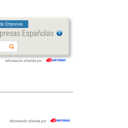
 de Empresas
mpresas Españolas
Información ofrecida por
Información ofrecida por