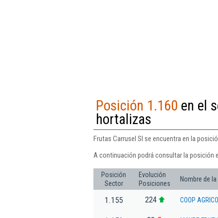
Posición 1.160
en el s
hortalizas
Frutas Carrusel Sl se encuentra en la posici
A continuación podrá consultar la posición e
Posición
Evolución
Nombre de la
Sector
Posiciones
224
1.155
COOP AGRICO