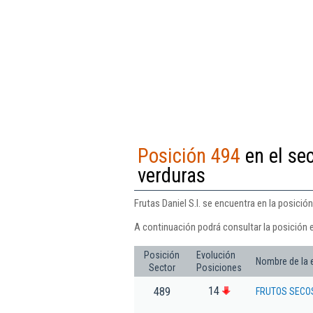
Posición 494
en el se
verduras
Frutas Daniel S.l. se encuentra en la posició
A continuación podrá consultar la posición e
Posición
Evolución
Nombre de la
Sector
Posiciones
14
489
FRUTOS SECOS