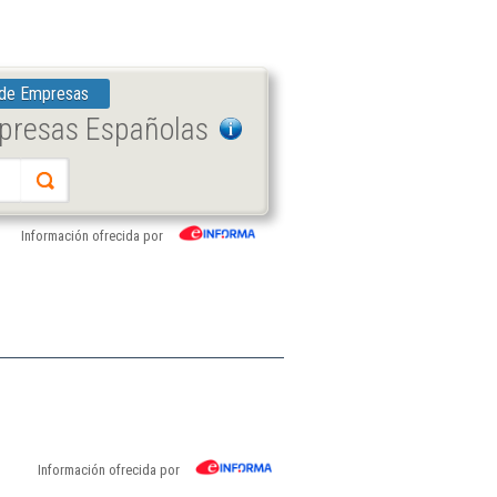
 de Empresas
mpresas Españolas
Información ofrecida por
Información ofrecida por