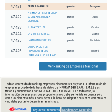
47.421
FRUTAS J ARNAL SL
grande
Zaragoza
HERMANOS PENA DE DROP
47.422
SOCIEDAD LIMITADA
grande
Jaén
LABORAL.
47.423
NUMA TEXTIL SL
grande
Coruña
47.424
DYM IMPLEPARTS SL.
grande
Madrid
47.425
INGEMOTIONS 2010 SL
grande
Cantabria
CORPORACION DE
47.426
PRACTICOS DE LOS
grande
Tenerife
PUERTOS DE TENERIFE SLP
Ver Ranking de Empresas Nacional
Todo el contenido de ranking-empresas.eleconomista.es y toda la información de
empresas procede de la base de datos de INFORMA D&B S.A.U. (S.M.E.) y es
tratada y suministrada por INFORMA D&B S.A.U. (S.M.E.). En todo caso, la
información de empresas que proporcionamos debe ser tenida en cuenta sólo
como un elemento más a considerar a la hora de adoptar decisiones comerciales
y no debe por tanto determinar las mismas.
Preguntas Frecuentes
Condiciones Generales