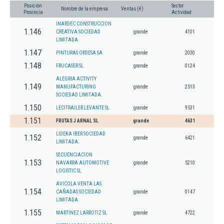
Posición
Sector
Nombre de la empresa
Ventas (€)
Provincia
Actividad
INARDEC CONSTRUCCION
1.146
CREATIVA SOCIEDAD
grande
4101
LIMITADA.
1.147
PINTURAS ORDESA SA
grande
2030
1.148
FRUCASER SL
grande
0124
ALEGRIA ACTIVITY
1.149
MANUFACTURING
grande
2513
SOCIEDAD LIMITADA.
1.150
LECITRAILER LEVANTE SL
grande
9531
1.151
FRUTAS J ARNAL SL
grande
4631
LIDEKA IBER SOCIEDAD
1.152
grande
6421
LIMITADA.
SECUENCIACION
1.153
NAVARRA AUTOMOTIVE
grande
5210
LOGISTIC SL
AVICOLA VENTA LAS
1.154
CAÑADAS SOCIEDAD
grande
0147
LIMITADA.
1.155
MARTINEZ LARROTIZ SL
grande
4722