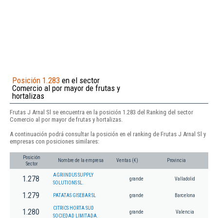
Posición 1.283
en el sector
Comercio al por mayor de frutas y
hortalizas
Frutas J Arnal Sl se encuentra en la posición 1.283 del Ranking del sector
Comercio al por mayor de frutas y hortalizas.
A continuación podrá consultar la posición en el ranking de Frutas J Arnal Sl y
empresas con posiciones similares:
Posición
Nombre de la empresa
Ventas (€)
Provincia
Sector
AGRIINDUS SUPPLY
1.278
grande
Valladolid
SOLUTIONS SL.
1.279
PATATAS GISEBAR SL
grande
Barcelona
CITRICS HORTA SUD
1.280
grande
Valencia
SOCIEDAD LIMITADA.