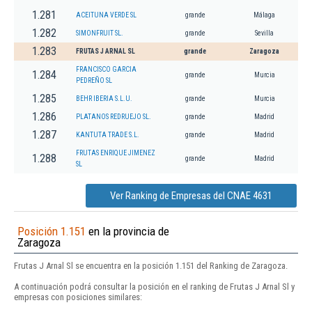
1.281
ACEITUNA VERDE SL
grande
Málaga
1.282
SIMONFRUIT SL.
grande
Sevilla
1.283
FRUTAS J ARNAL SL
grande
Zaragoza
FRANCISCO GARCIA
1.284
grande
Murcia
PEDREÑO SL
1.285
BEHR IBERIA S.L.U.
grande
Murcia
1.286
PLATANOS REDRUEJO SL.
grande
Madrid
1.287
KANTUTA TRADE S.L.
grande
Madrid
FRUTAS ENRIQUE JIMENEZ
1.288
grande
Madrid
SL
Ver Ranking de Empresas del CNAE 4631
Posición 1.151
en la provincia de
Zaragoza
Frutas J Arnal Sl se encuentra en la posición 1.151 del Ranking de Zaragoza.
A continuación podrá consultar la posición en el ranking de Frutas J Arnal Sl y
empresas con posiciones similares: