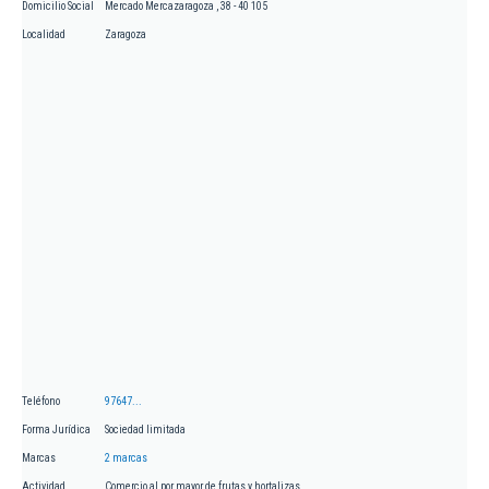
Domicilio Social
Mercado Mercazaragoza , 38 - 40 105
Localidad
Zaragoza
Teléfono
97647...
Forma Jurídica
Sociedad limitada
Marcas
2 marcas
Actividad
Comercio al por mayor de frutas y hortalizas