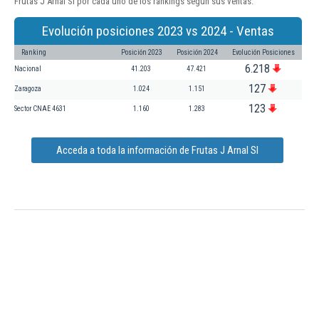
Frutas J Arnal Sl por cada uno de los rankings según sus ventas:
Evolución posiciones 2023 vs 2024 - Ventas
Ranking
Posición 2023
Posición 2024
Evolución Posiciones
6.218
Nacional
41.203
47.421
127
Zaragoza
1.024
1.151
123
Sector CNAE 4631
1.160
1.283
Acceda a toda la información de Frutas J Arnal Sl