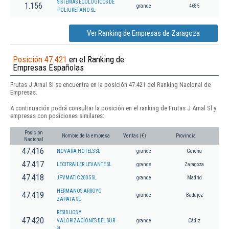
SISTEMAS ECOLOGICOS DE
1.156
grande
4685
POLIURETANO SL
Ver Ranking de Empresas de Zaragoza
Posición 47.421
en el Ranking de
Empresas Españolas
Frutas J Arnal Sl se encuentra en la posición 47.421 del Ranking Nacional de
Empresas.
A continuación podrá consultar la posición en el ranking de Frutas J Arnal Sl y
empresas con posiciones similares:
Posición
Nombre de la empresa
Ventas (€)
Provincia
Nacional
47.416
NOVARA HOTELS SL
grande
Gerona
47.417
LECITRAILER LEVANTE SL
grande
Zaragoza
47.418
JPVMATIC 2005 SL
grande
Madrid
HERMANOS ARROYO
47.419
grande
Badajoz
ZAPATA SL
RESIDUOS Y
47.420
VALORIZACIONES DEL SUR
grande
Cádiz
SL.