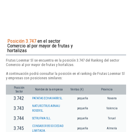
Posición 3.747
en el sector
Comercio al por mayor de frutas y
hortalizas
Frutas Loenmar Sl se encuentra en la posición 3.747 del Ranking del sector
Comercio al por mayor de frutas y hortalizas.
A continuación podrá consultar la posición en el ranking de Frutas Loenmar Sl
y empresas con posiciones similares:
Posición
Nombre de la empresa
Ventas (€)
Provincia
Sector
3.742
PATATAS ECHAVARRI SL.
pequeña
Navarra
NATURCITRUS ARNAU
3.743
pequeña
Valencia
ROSER SL.
3.744
SETRUFMA SLL.
pequeña
Teruel
CONSABOR BS SOCIEDAD
3.745
pequeña
Almería
LIMITADA.