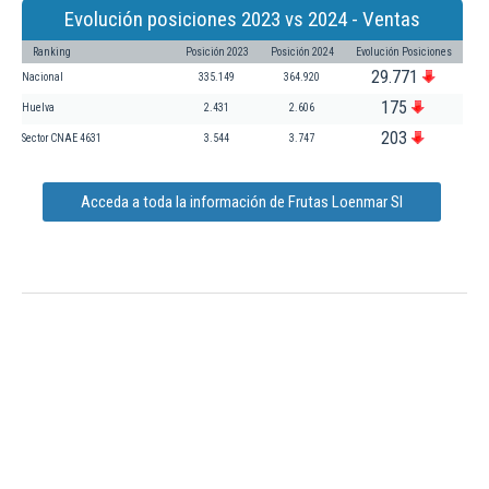
Evolución posiciones 2023 vs 2024 - Ventas
Ranking
Posición 2023
Posición 2024
Evolución Posiciones
29.771
Nacional
335.149
364.920
175
Huelva
2.431
2.606
203
Sector CNAE 4631
3.544
3.747
Acceda a toda la información de Frutas Loenmar Sl