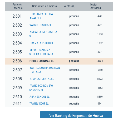
Posición
Sector
Nombre de la empresa
Ventas (€)
Provincia
Actividad
LIBRERIA PAPELERIA
2.601
pequeña
4761
ANABEL SL
2.602
VALMOTOR 2005 SL
pequeña
4781
ANISADOS LA HORMIGA
2.603
pequeña
1013
SL.
2.604
GRAMATA PUBLIC SL.
pequeña
1812
DEPORTES AROMA
2.605
pequeña
4771
SOCIEDAD LIMITADA.
2.606
FRUTAS LOENMAR SL
pequeña
4631
BAR PLUS ULTRA SOCIEDAD
2.607
pequeña
5630
LIMITADA.
2.608
N. S PILAR DENTAL SL.
pequeña
8623
FRANCISCO ROMERO
2.609
pequeña
4683
SANCHEZ SL
2.610
ARAN SCHOOL SL.
pequeña
8559
2.611
TRANSVIECOR SL.
pequeña
4941
Ver Ranking de Empresas de Huelva