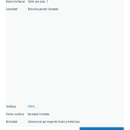
Domicilio Social
Calle san jose , 1
Localidad
Bollullos par del Condado
Teléfono
95941...
Forma Jurídica
Sociedad limitada
Actividad
Comercio al por mayor de frutas y hortalizas