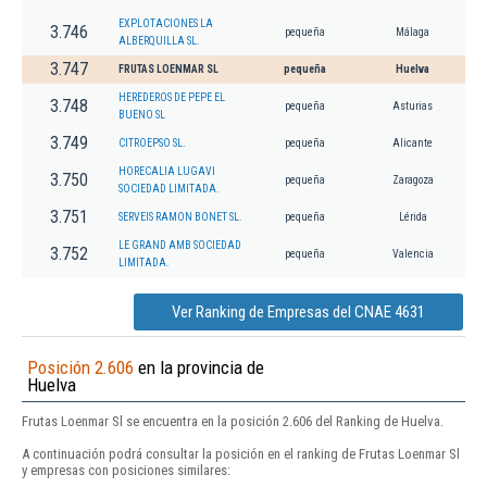
EXPLOTACIONES LA
3.746
pequeña
Málaga
ALBERQUILLA SL.
3.747
FRUTAS LOENMAR SL
pequeña
Huelva
HEREDEROS DE PEPE EL
3.748
pequeña
Asturias
BUENO SL
3.749
CITROEPSO SL.
pequeña
Alicante
HORECALIA LUGAVI
3.750
pequeña
Zaragoza
SOCIEDAD LIMITADA.
3.751
SERVEIS RAMON BONET SL.
pequeña
Lérida
LE GRAND AMB SOCIEDAD
3.752
pequeña
Valencia
LIMITADA.
Ver Ranking de Empresas del CNAE 4631
Posición 2.606
en la provincia de
Huelva
Frutas Loenmar Sl se encuentra en la posición 2.606 del Ranking de Huelva.
A continuación podrá consultar la posición en el ranking de Frutas Loenmar Sl
y empresas con posiciones similares: