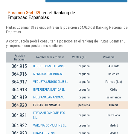
Posición 364.920
en el Ranking de
Empresas Españolas
Frutas Loenmar Sl se encuentra en la posición 364.920 del Ranking Nacional de
Empresas.
A continuación podrá consultar la posición en el ranking de Frutas Loenmar Sl
y empresas con posiciones similares:
Posición
Nombre de la empresa
Ventas (€)
Provincia
Nacional
364.915
ILIGEST CONSULTORES SL
pequeña
Alicante
364.916
MENORCA TOT INOX SL
pequeña
Baleares
364.917
VEGUETA SENIORS CLUB SL
pequeña
Palmas (las)
364.918
INVERSIERRA RUSTICA SL
pequeña
Cádiz
364.919
NUEVA SALAMANCA SL
pequeña
Salamanca
364.920
FRUTAS LOENMAR SL
pequeña
Huelva
FREDSANTOS HOSTELERO
364.921
pequeña
Barcelona
S.L.
364.922
VARUNA CONSULTING SL.
pequeña
Madrid
364.923
GRAP ACTIVOS SL.
pequeña
Madrid