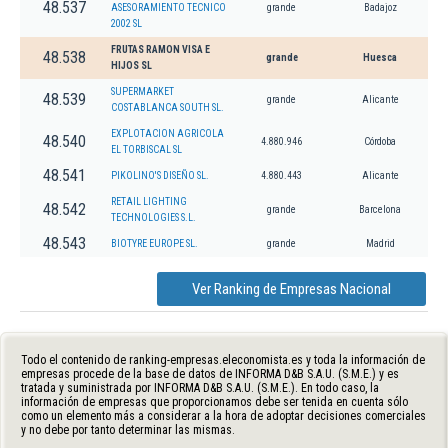
48.537
ASESORAMIENTO TECNICO
grande
Badajoz
2002 SL
FRUTAS RAMON VISA E
48.538
grande
Huesca
HIJOS SL
SUPERMARKET
48.539
grande
Alicante
COSTABLANCA SOUTH SL.
EXPLOTACION AGRICOLA
48.540
4.880.946
Córdoba
EL TORBISCAL SL
48.541
PIKOLINO'S DISEÑO SL.
4.880.443
Alicante
RETAIL LIGHTING
48.542
grande
Barcelona
TECHNOLOGIES S.L.
48.543
BIOTYRE EUROPE SL.
grande
Madrid
Ver Ranking de Empresas Nacional
Todo el contenido de ranking-empresas.eleconomista.es y toda la información de
empresas procede de la base de datos de INFORMA D&B S.A.U. (S.M.E.) y es
tratada y suministrada por INFORMA D&B S.A.U. (S.M.E.). En todo caso, la
información de empresas que proporcionamos debe ser tenida en cuenta sólo
como un elemento más a considerar a la hora de adoptar decisiones comerciales
y no debe por tanto determinar las mismas.