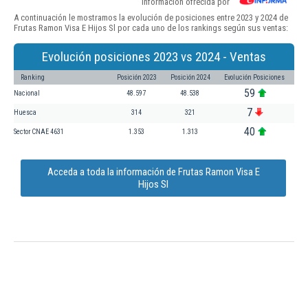
Información ofrecida por
A continuación le mostramos la evolución de posiciones entre 2023 y 2024 de
Frutas Ramon Visa E Hijos Sl por cada uno de los rankings según sus ventas:
Evolución posiciones 2023 vs 2024 - Ventas
Ranking
Posición 2023
Posición 2024
Evolución Posiciones
59
Nacional
48.597
48.538
7
Huesca
314
321
40
Sector CNAE 4631
1.353
1.313
Acceda a toda la información de Frutas Ramon Visa E
Hijos Sl