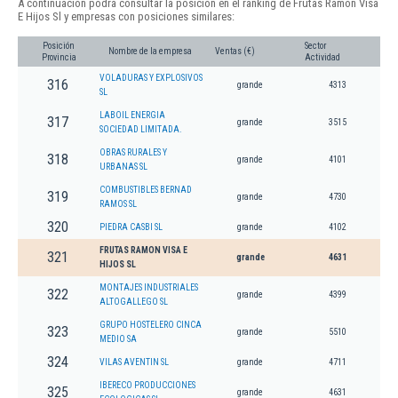
A continuación podrá consultar la posición en el ranking de Frutas Ramon Visa
E Hijos Sl y empresas con posiciones similares:
Posición
Sector
Nombre de la empresa
Ventas (€)
Provincia
Actividad
VOLADURAS Y EXPLOSIVOS
316
grande
4313
SL
LABOIL ENERGIA
317
grande
3515
SOCIEDAD LIMITADA.
OBRAS RURALES Y
318
grande
4101
URBANAS SL
COMBUSTIBLES BERNAD
319
grande
4730
RAMOS SL
320
PIEDRA CASBI SL
grande
4102
FRUTAS RAMON VISA E
321
grande
4631
HIJOS SL
MONTAJES INDUSTRIALES
322
grande
4399
ALTOGALLEGO SL
GRUPO HOSTELERO CINCA
323
grande
5510
MEDIO SA
324
VILAS AVENTIN SL
grande
4711
IBERECO PRODUCCIONES
325
grande
4631