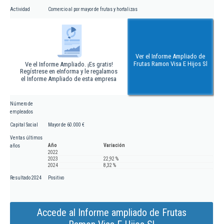
Actividad
Comercio al por mayor de frutas y hortalizas
Ver el Informe Ampliado de
Frutas Ramon Visa E Hijos Sl
Ve el Informe Ampliado. ¡Es gratis!
Regístrese en eInforma y le regalamos
el Informe Ampliado de esta empresa
Número de
empleados
Capital Social
Mayor de 60.000 €
Ventas últimos
Año
Variación
años
2022
2023
22,92 %
2024
8,32 %
Resultado 2024
Positivo
Accede al Informe ampliado de Frutas