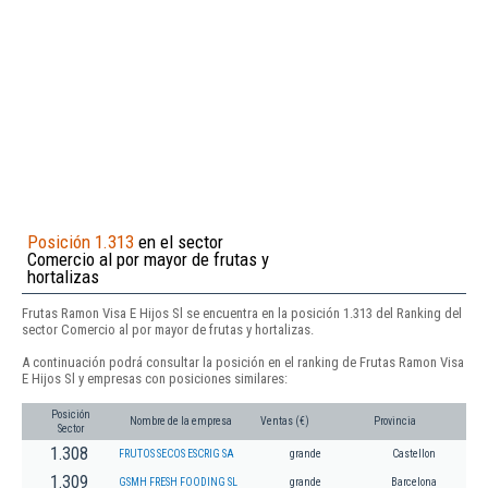
Posición 1.313
en el sector
Comercio al por mayor de frutas y
hortalizas
Frutas Ramon Visa E Hijos Sl se encuentra en la posición 1.313 del Ranking del
sector Comercio al por mayor de frutas y hortalizas.
A continuación podrá consultar la posición en el ranking de Frutas Ramon Visa
E Hijos Sl y empresas con posiciones similares:
Posición
Nombre de la empresa
Ventas (€)
Provincia
Sector
1.308
FRUTOS SECOS ESCRIG SA
grande
Castellon
1.309
GSMH FRESH FOODING SL
grande
Barcelona