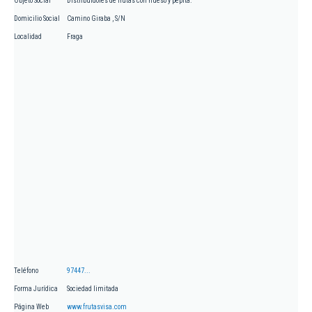
Objeto Social
Distribuidores de frutas con hueso y pepita.
Domicilio Social
Camino Giraba , S/N
Localidad
Fraga
Teléfono
97447...
Forma Jurídica
Sociedad limitada
Página Web
www.frutasvisa.com