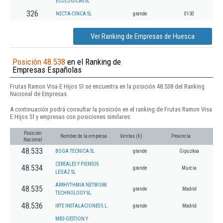
ECOLOGICAS SL
326
NECTA-CINCA SL
grande
0150
Ver Ranking de Empresas de Huesca
Posición 48.538
en el Ranking de
Empresas Españolas
Frutas Ramon Visa E Hijos Sl se encuentra en la posición 48.538 del Ranking
Nacional de Empresas.
A continuación podrá consultar la posición en el ranking de Frutas Ramon Visa
E Hijos Sl y empresas con posiciones similares:
Posición
Nombre de la empresa
Ventas (€)
Provincia
Nacional
48.533
BOGA TECNICA SL
grande
Gipuzkoa
CEREALES Y PIENSOS
48.534
grande
Murcia
LEGAZ SL
ARRHYTHMIA NETWORK
48.535
grande
Madrid
TECHNOLOGY SL.
48.536
IRTE INSTALACIONES S.L.
grande
Madrid
MB3-GESTION Y