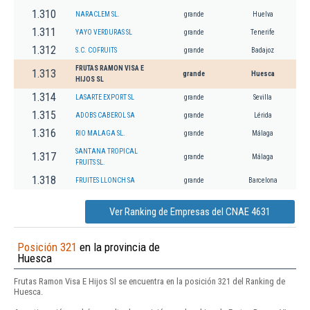
1.310
NARACLEM SL.
grande
Huelva
1.311
YAYO VERDURAS SL
grande
Tenerife
1.312
S.C. COFRUITS
grande
Badajoz
FRUTAS RAMON VISA E
1.313
grande
Huesca
HIJOS SL
1.314
LASARTE EXPORT SL
grande
Sevilla
1.315
ADOBS CABEROL SA
grande
Lérida
1.316
RIO MALAGA SL.
grande
Málaga
SANTANA TROPICAL
1.317
grande
Málaga
FRUITS SL.
1.318
FRUITES LLONCH SA
grande
Barcelona
Ver Ranking de Empresas del CNAE 4631
Posición 321
en la provincia de
Huesca
Frutas Ramon Visa E Hijos Sl se encuentra en la posición 321 del Ranking de
Huesca.