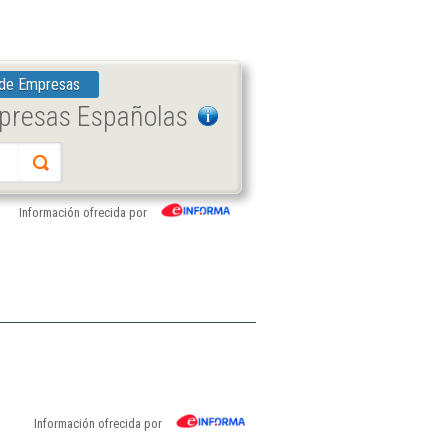
 de Empresas
mpresas Españolas
Información ofrecida por
Información ofrecida por