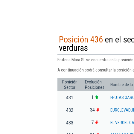
Posición 436
en el se
verduras
Fruteria Mara Sl. se encuentra en la posició
A continuación podrá consultar la posición e
Posición
Evolución
Nombre de la
Sector
Posiciones
1
431
FRUTAS GARCI
34
432
EUROLEVADUR
7
433
EL VERGEL C