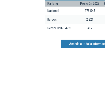
Ranking
Posición 2023
Nacional
278.545
Burgos
2.221
Sector CNAE 4721
412
Acceda a toda la informaci