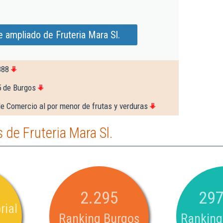
 ampliado de Fruteria Mara Sl.
888
5 de Burgos
e Comercio al por menor de frutas y verduras
de Fruteria Mara Sl.
2.295
297
rial
Ranking Burgos
Ranking