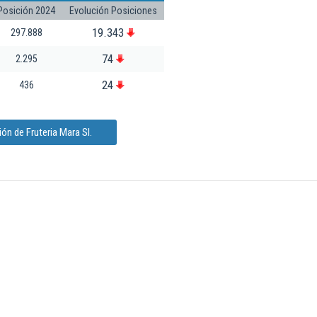
Posición 2024
Evolución Posiciones
19.343
297.888
74
2.295
24
436
ón de Fruteria Mara Sl.