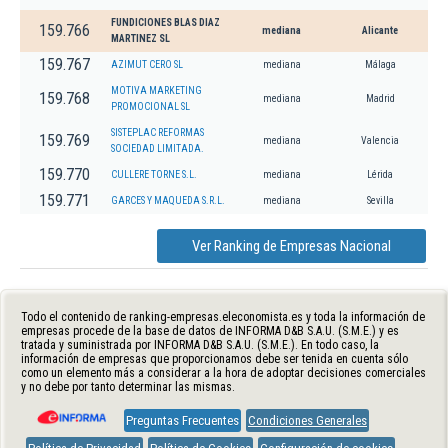
FUNDICIONES BLAS DIAZ
159.766
mediana
Alicante
MARTINEZ SL
159.767
AZIMUT CERO SL
mediana
Málaga
MOTIVA MARKETING
159.768
mediana
Madrid
PROMOCIONAL SL
SISTEPLAC REFORMAS
159.769
mediana
Valencia
SOCIEDAD LIMITADA.
159.770
CULLERE TORNE S.L.
mediana
Lérida
159.771
GARCES Y MAQUEDA S.R.L.
mediana
Sevilla
Ver Ranking de Empresas Nacional
Todo el contenido de ranking-empresas.eleconomista.es y toda la información de
empresas procede de la base de datos de INFORMA D&B S.A.U. (S.M.E.) y es
tratada y suministrada por INFORMA D&B S.A.U. (S.M.E.). En todo caso, la
información de empresas que proporcionamos debe ser tenida en cuenta sólo
como un elemento más a considerar a la hora de adoptar decisiones comerciales
y no debe por tanto determinar las mismas.
Preguntas Frecuentes
Condiciones Generales