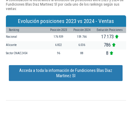
Fundiciones Blas Diaz Martinez Sl por cada uno de los rankings según sus
ventas:
Evolución posiciones 2023 vs 2024 - Ventas
Ranking
Posición 2023
Posición 2024
Evolución Posiciones
17.173
Nacional
176.939
159.766
786
Alicante
6.822
6.036
8
Sector CNAE 2454
96
88
Acceda a toda la información de Fundiciones Blas Diaz
Martinez Sl