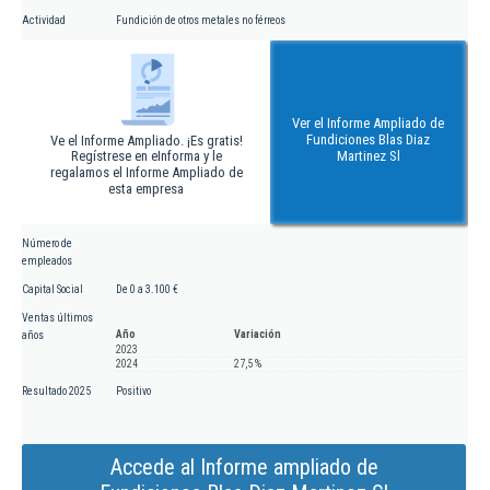
Actividad
Fundición de otros metales no férreos
Ver el Informe Ampliado de
Fundiciones Blas Diaz
Ve el Informe Ampliado. ¡Es gratis!
Regístrese en eInforma y le
Martinez Sl
regalamos el Informe Ampliado de
esta empresa
Número de
empleados
Capital Social
De 0 a 3.100 €
Ventas últimos
Año
Variación
años
2023
2024
27,5 %
Resultado 2025
Positivo
Accede al Informe ampliado de