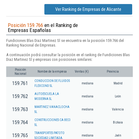
Ver Ranking de Empresas de Alicante
Posición 159.766
en el Ranking de
Empresas Españolas
Fundiciones Blas Diaz Martinez Sl se encuentra en la posición 159.766 del
Ranking Nacional de Empresas.
A continuación podrá consultar la posición en el ranking de Fundiciones Blas
Diaz Martinez Sl y empresas con posiciones similares:
Posición
Nombre de la empresa
Ventas (€)
Provincia
Nacional
CONDUCCION DE FLUIDOS
159.761
mediana
Madrid
FLEXCOND SL
AUTOESCUELA LA
159.762
mediana
León
MODERNA SL
MARTINEZ VANACLOCHA
159.763
mediana
Valencia
SL
CONSTRUCCIONES CA BECI
159.764
mediana
Bizkaia
SL
TRANSPORTES PATOTO
159.765
mediana
Jaén
SOCIEDAD LIMITADA.