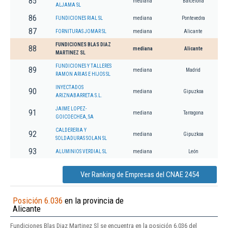
85
mediana
Barcelona
ALJAMA SL
86
FUNDICIONES RIAL SL
mediana
Pontevedra
87
FORNITURAS JOMAR SL
mediana
Alicante
FUNDICIONES BLAS DIAZ
88
mediana
Alicante
MARTINEZ SL
FUNDICIONES Y TALLERES
89
mediana
Madrid
RAMON ARIAS E HIJOS SL
INYECTADOS
90
mediana
Gipuzkoa
ARIZNABARRETA S.L.
JAIME LOPEZ-
91
mediana
Tarragona
GOICOECHEA, SA
CALDERERIA Y
92
mediana
Gipuzkoa
SOLDADURAS SOLAN SL
93
ALUMINIOS VERDIAL SL
mediana
León
Ver Ranking de Empresas del CNAE 2454
Posición 6.036
en la provincia de
Alicante
Fundiciones Blas Diaz Martinez Sl se encuentra en la posición 6.036 del