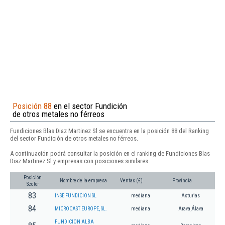
Posición 88
en el sector Fundición
de otros metales no férreos
Fundiciones Blas Diaz Martinez Sl se encuentra en la posición 88 del Ranking
del sector Fundición de otros metales no férreos.
A continuación podrá consultar la posición en el ranking de Fundiciones Blas
Diaz Martinez Sl y empresas con posiciones similares:
Posición
Nombre de la empresa
Ventas (€)
Provincia
Sector
83
INSE FUNDICION SL
mediana
Asturias
84
MICROCAST EUROPE, SL.
mediana
Arava,Álava
FUNDICION ALBA