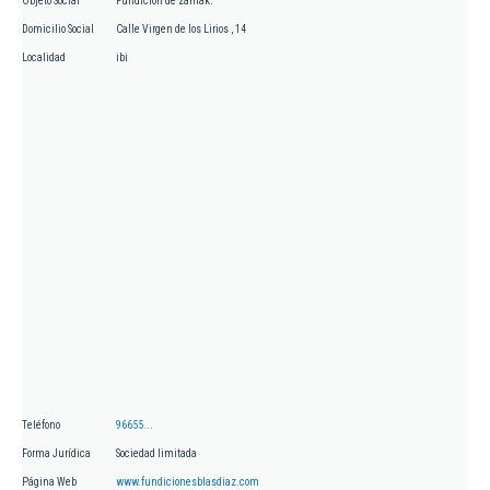
Objeto Social
Fundición de zamak.
Domicilio Social
Calle Virgen de los Lirios , 14
Localidad
ibi
Teléfono
96655...
Forma Jurídica
Sociedad limitada
Página Web
www.fundicionesblasdiaz.com