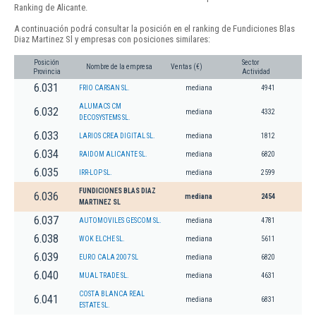
Ranking de Alicante.
A continuación podrá consultar la posición en el ranking de Fundiciones Blas
Diaz Martinez Sl y empresas con posiciones similares:
Posición
Sector
Nombre de la empresa
Ventas (€)
Provincia
Actividad
6.031
FRIO CARSAN SL.
mediana
4941
ALUMACS CM
6.032
mediana
4332
DECOSYSTEMS SL.
6.033
LARIOS CREA DIGITAL SL.
mediana
1812
6.034
RAIDOM ALICANTE SL.
mediana
6820
6.035
IRR-LOP SL.
mediana
2599
FUNDICIONES BLAS DIAZ
6.036
mediana
2454
MARTINEZ SL
6.037
AUTOMOVILES GESCOM SL.
mediana
4781
6.038
WOK ELCHE SL.
mediana
5611
6.039
EURO CALA 2007 SL
mediana
6820
6.040
MUAL TRADE SL.
mediana
4631
COSTA BLANCA REAL
6.041
mediana
6831
ESTATE SL.