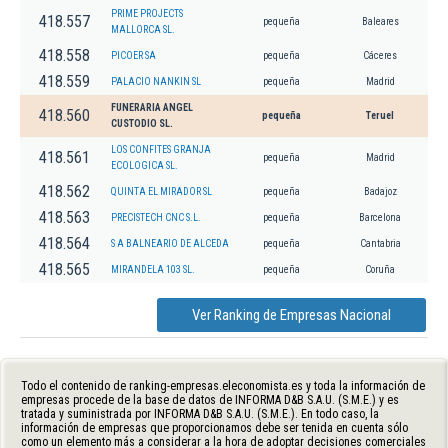
PRIME PROJECTS
418.557
pequeña
Baleares
MALLORCA SL.
418.558
PICOER SA
pequeña
Cáceres
418.559
PALACIO NANKIN SL
pequeña
Madrid
FUNERARIA ANGEL
418.560
pequeña
Teruel
CUSTODIO SL.
LOS CONFITES GRANJA
418.561
pequeña
Madrid
ECOLOGICA SL.
418.562
QUINTA EL MIRADOR SL
pequeña
Badajoz
418.563
PRECISTECH CNC S.L.
pequeña
Barcelona
418.564
S A BALNEARIO DE ALCEDA
pequeña
Cantabria
418.565
MIRANDELA 103 SL.
pequeña
Coruña
Ver Ranking de Empresas Nacional
Todo el contenido de ranking-empresas.eleconomista.es y toda la información de
empresas procede de la base de datos de INFORMA D&B S.A.U. (S.M.E.) y es
tratada y suministrada por INFORMA D&B S.A.U. (S.M.E.). En todo caso, la
información de empresas que proporcionamos debe ser tenida en cuenta sólo
como un elemento más a considerar a la hora de adoptar decisiones comerciales