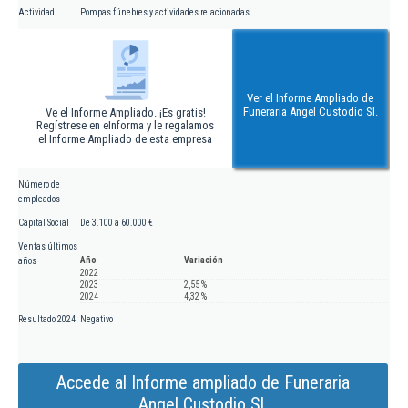
Actividad
Pompas fúnebres y actividades relacionadas
Ver el Informe Ampliado de
Funeraria Angel Custodio Sl.
Ve el Informe Ampliado. ¡Es gratis!
Regístrese en eInforma y le regalamos
el Informe Ampliado de esta empresa
Número de
empleados
Capital Social
De 3.100 a 60.000 €
Ventas últimos
Año
Variación
años
2022
2023
2,55 %
2024
4,32 %
Resultado 2024
Negativo
Accede al Informe ampliado de Funeraria
Angel Custodio Sl.