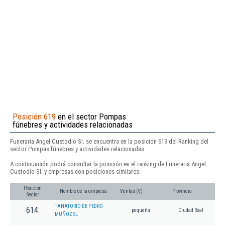
Posición 619
en el sector Pompas
fúnebres y actividades relacionadas
Funeraria Angel Custodio Sl. se encuentra en la posición 619 del Ranking del
sector Pompas fúnebres y actividades relacionadas.
A continuación podrá consultar la posición en el ranking de Funeraria Angel
Custodio Sl. y empresas con posiciones similares:
Posición
Nombre de la empresa
Ventas (€)
Provincia
Sector
TANATORIO DE PEDRO
614
pequeña
Ciudad Real
MUÑOZ SL