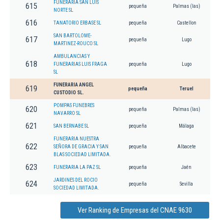
FUNERARIA SAN LUIS
615
pequeña
Palmas (las)
NORTE SL
616
TANATORIO ERBASE SL
pequeña
Castellon
SAN BARTOLOME-
617
pequeña
Lugo
MARTINEZ-ROUCO SL
AMBULANCIAS Y
618
FUNERARIAS LUIS FRAGA
pequeña
Lugo
SL
FUNERARIA ANGEL
619
pequeña
Teruel
CUSTODIO SL.
POMPAS FUNEBRES
620
pequeña
Palmas (las)
NAVARRO SL
621
SAN BERNABE SL
pequeña
Málaga
FUNERARIA NUESTRA
622
SEÑORA DE GRACIA Y SAN
pequeña
Albacete
BLAS SOCIEDAD LIMITADA.
623
FUNERARIA LA PAZ SL
pequeña
Jaén
JARDINES DEL ROCIO
624
pequeña
Sevilla
SOCIEDAD LIMITADA.
Ver Ranking de Empresas del CNAE 9630