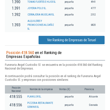
1.390
TOMAS FUERTES E HIJOS SL
pequeña
4941
1.391
JOYERIA POLO SL.
pequeña
4777
1.392
CERRAJERIA MUDEJAR SL
pequeña
2512
ALQUILERES Y
1.393
PROMOCIONES ALCAÑIZ
pequeña
6820
SL
Ver Ranking de Empresas de Teruel
Posición 418.560
en el Ranking de
Empresas Españolas
Funeraria Angel Custodio Sl. se encuentra en la posición 418.560 del Ranking
Nacional de Empresas.
A continuación podrá consultar la posición en el ranking de Funeraria Angel
Custodio Sl. y empresas con posiciones similares:
Posición
Nombre de la empresa
Ventas (€)
Provincia
Nacional
418.555
PLANILOR SL.
pequeña
Alicante
PIZZERIA RESTAURANTE
418.556
pequeña
Granada
GEMINIS SL