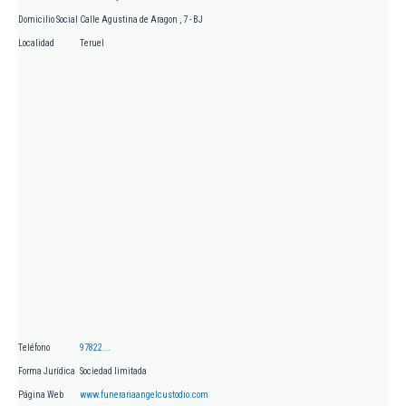
Domicilio Social
Calle Agustina de Aragon , 7 - BJ
Localidad
Teruel
Teléfono
97822...
Forma Jurídica
Sociedad limitada
Página Web
www.funerariaangelcustodio.com