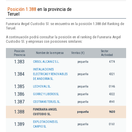
Posición 1.388
en la provincia de
Teruel
Funeraria Angel Custodio Sl. se encuentra en la posición 1.388 del Ranking de
Teruel.
A continuación podrá consultar la posición en el ranking de Funeraria Angel
Custodio Sl. y empresas con posiciones similares:
Posición
Sector
Nombre de la empresa
Ventas (€)
Provincia
Actividad
1.383
CRISOL ALCANIZ S.L.
pequeña
4774
INSTALACIONES
1.384
ELECTRICAS Y RENOVABLES
pequeña
4321
DE ANDORRA SL.
1.385
LECHOVAL SL.
pequeña
0146
1.386
GORRIZ Y LIBEROS SL
pequeña
4322
1.387
CEOTRANS TERUEL SL.
pequeña
4941
FUNERARIA ANGEL
1.388
pequeña
9630
CUSTODIO SL.
EXPLOTACIONES EL
1.389
pequeña
0161
CARPIO SL