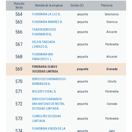
Posición
Nombre de la empresa
Ventas (€)
Provincia
Sector
564
FUNERARIA LA LUZ SL
pequeña
Salamanca
565
FUNERARIA RAMIREZ SL
pequeña
Valencia
THADER SERVICIOS
566
pequeña
Alicante
FUNERARIOS SL.
DELFIN TABOADA
567
pequeña
Pontevedra
LORENZO SL
FUNERARIA SAN
568
pequeña
Alicante
FRANCISCO S. L.
FUNERARIA OLMOS
569
pequeña
Granada
SOCIEDAD LIMITADA.
SERVICIOS FUNERARIOS DO
570
pequeña
Coruña
BARBANZA SL
571
MOLDES Y VIDAL SL
pequeña
Pontevedra
SERVICIOS FUNERARIOS
572
SAN ANTONIO DE MOTRIL
pequeña
Granada
SOCIEDAD LIMITADA.
CURROLIÑO SOCIEDAD
573
pequeña
Pontevedra
LIMITADA.
FUNERARIA VIRGEN DE LA
574
pequeña
Jaén