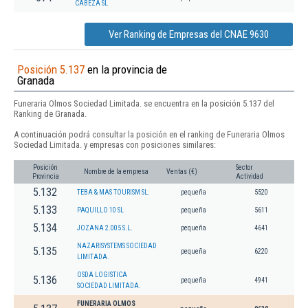
CABEZA SL
Ver Ranking de Empresas del CNAE 9630
Posición 5.137
en la provincia de
Granada
Funeraria Olmos Sociedad Limitada. se encuentra en la posición 5.137 del
Ranking de Granada.
A continuación podrá consultar la posición en el ranking de Funeraria Olmos
Sociedad Limitada. y empresas con posiciones similares:
Posición
Sector
Nombre de la empresa
Ventas (€)
Provincia
Actividad
5.132
TEBA & MAS TOURISM SL.
pequeña
5520
5.133
PAQUILLO 10 SL
pequeña
5611
5.134
JOZANA 2.005 S.L.
pequeña
4641
NAZARISYSTEMS SOCIEDAD
5.135
pequeña
6220
LIMITADA.
OSDA LOGISTICA
5.136
pequeña
4941
SOCIEDAD LIMITADA.
FUNERARIA OLMOS