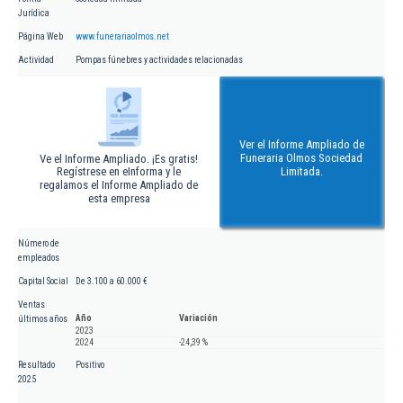
Jurídica
Página Web
www.funerariaolmos.net
Actividad
Pompas fúnebres y actividades relacionadas
Ver el Informe Ampliado de
Funeraria Olmos Sociedad
Ve el Informe Ampliado. ¡Es gratis!
Regístrese en eInforma y le
Limitada.
regalamos el Informe Ampliado de
esta empresa
Número de
empleados
Capital Social
De 3.100 a 60.000 €
Ventas
Año
Variación
últimos años
2023
2024
-24,39 %
Resultado
Positivo
2025