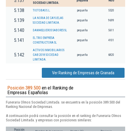
5.137
pequeña
9630
SOCIEDAD LIMITADA.
5.138
TIOTOBAS S.L.
pequeña
5520
LA NORIA DE CAYUELAS
5.139
pequeña
9699
SOCIEDAD LIMITADA.
5.140
DAMASQUEROS SABORES SL
pequeña
5611
EL TRIO EMPRESA
5.141
pequeña
4101
CONSTRUCTORA SL
ACTIVOS INMOBILIARIOS
5.142
GAB 2018 SOCIEDAD
pequeña
6820
LIMITADA.
Ver Ranking de Empresas de Granada
Posición 389.500
en el Ranking de
Empresas Españolas
Funeraria Olmos Sociedad Limitada. se encuentra en la posición 389.500 del
Ranking Nacional de Empresas.
A continuación podrá consultar la posición en el ranking de Funeraria Olmos
Sociedad Limitada. y empresas con posiciones similares:
Posición