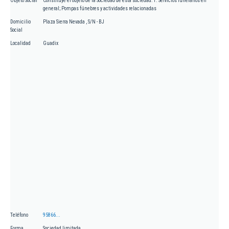
Objeto Social
Constituye el objeto de la Sociedad de ésta sociedad: 1. Servicios funerarios en
general; Pompas fúnebres y actividades relacionadas
Domicilio
Plaza Sierra Nevada , S/N - BJ
Social
Localidad
Guadix
Teléfono
95866...
Forma
Sociedad limitada