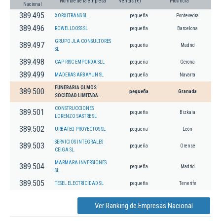
Nombre de la empresa
Ventas (€)
Provincia
Nacional
389.495
XORXITRANS SL.
pequeña
Pontevedra
389.496
ROWELLDOSS SL
pequeña
Barcelona
GRUPO JLA CONSULTORES
389.497
pequeña
Madrid
SL
389.498
CAP RISC EMPORDA SLL
pequeña
Gerona
389.499
MADERAS ARBAYUN SL
pequeña
Navarra
FUNERARIA OLMOS
389.500
pequeña
Granada
SOCIEDAD LIMITADA.
CONSTRUCCIONES
389.501
pequeña
Bizkaia
LORENZO SASTRE SL
389.502
URBATEQ PROYECTOS SL
pequeña
León
SERVICIOS INTEGRALES
389.503
pequeña
Orense
CEIGA SL.
MARMARA INVERSIONES
389.504
pequeña
Madrid
SL.
389.505
TESEL ELECTRICIDAD SL
pequeña
Tenerife
Ver Ranking de Empresas Nacional