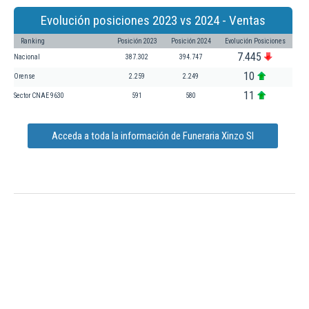
Evolución posiciones 2023 vs 2024 - Ventas
Ranking
Posición 2023
Posición 2024
Evolución Posiciones
7.445
Nacional
387.302
394.747
10
Orense
2.259
2.249
11
Sector CNAE 9630
591
580
Acceda a toda la información de Funeraria Xinzo Sl