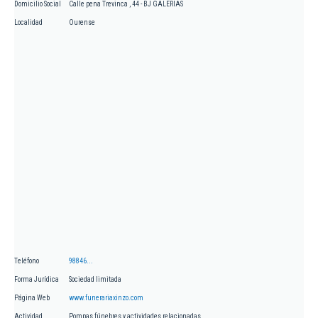
Domicilio Social
Calle pena Trevinca , 44 - BJ GALERIAS
Localidad
Ourense
Teléfono
98846...
Forma Jurídica
Sociedad limitada
Página Web
www.funerariaxinzo.com
Actividad
Pompas fúnebres y actividades relacionadas