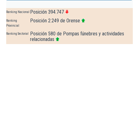
Posición 394.747
Ranking Nacional
Posición 2.249 de Orense
Ranking
Provincial
Posición 580 de Pompas fúnebres y actividades
Ranking Sectorial
relacionadas