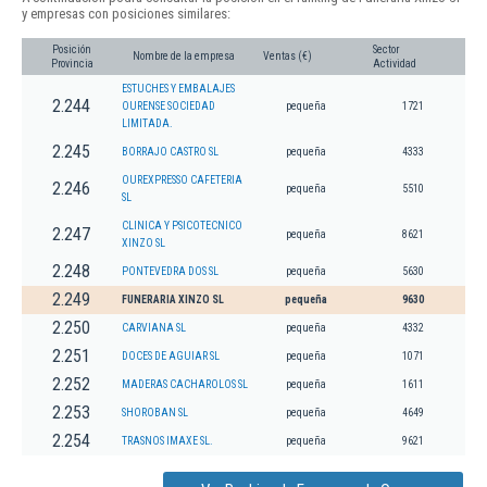
y empresas con posiciones similares:
Posición
Sector
Nombre de la empresa
Ventas (€)
Provincia
Actividad
ESTUCHES Y EMBALAJES
2.244
OURENSE SOCIEDAD
pequeña
1721
LIMITADA.
2.245
BORRAJO CASTRO SL
pequeña
4333
OUREXPRESSO CAFETERIA
2.246
pequeña
5510
SL
CLINICA Y PSICOTECNICO
2.247
pequeña
8621
XINZO SL
2.248
PONTEVEDRA DOS SL
pequeña
5630
2.249
FUNERARIA XINZO SL
pequeña
9630
2.250
CARVIANA SL
pequeña
4332
2.251
DOCES DE AGUIAR SL
pequeña
1071
2.252
MADERAS CACHAROLOS SL
pequeña
1611
2.253
SHOROBAN SL
pequeña
4649
2.254
TRASNOS IMAXE SL.
pequeña
9621