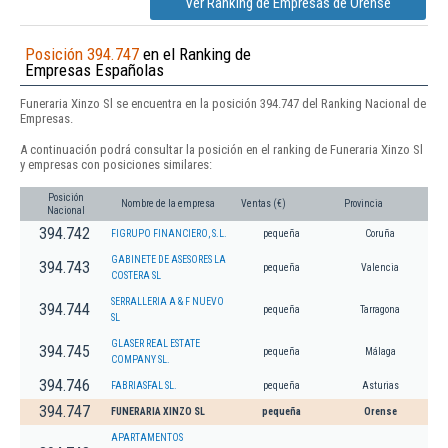
Ver Ranking de Empresas de Orense
Posición 394.747
en el Ranking de
Empresas Españolas
Funeraria Xinzo Sl se encuentra en la posición 394.747 del Ranking Nacional de
Empresas.
A continuación podrá consultar la posición en el ranking de Funeraria Xinzo Sl
y empresas con posiciones similares:
Posición
Nombre de la empresa
Ventas (€)
Provincia
Nacional
394.742
FIGRUPO FINANCIERO, S.L.
pequeña
Coruña
GABINETE DE ASESORES LA
394.743
pequeña
Valencia
COSTERA SL
SERRALLERIA A & F NUEVO
394.744
pequeña
Tarragona
SL
GLASER REAL ESTATE
394.745
pequeña
Málaga
COMPANY SL.
394.746
FABRIASFAL SL.
pequeña
Asturias
394.747
FUNERARIA XINZO SL
pequeña
Orense
APARTAMENTOS