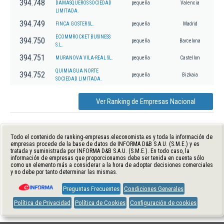
394.748
DAMASQUEROS SOCIEDAD
pequeña
Valencia
LIMITADA.
394.749
FINCA GOSTER SL.
pequeña
Madrid
ECOMMROCKET BUSINESS
394.750
pequeña
Barcelona
S.L.
394.751
MURANOVA VILA-REAL SL.
pequeña
Castellon
QUIMIAGUA NORTE
394.752
pequeña
Bizkaia
SOCIEDAD LIMITADA.
Ver Ranking de Empresas Nacional
Todo el contenido de ranking-empresas.eleconomista.es y toda la información de
empresas procede de la base de datos de INFORMA D&B S.A.U. (S.M.E.) y es
tratada y suministrada por INFORMA D&B S.A.U. (S.M.E.). En todo caso, la
información de empresas que proporcionamos debe ser tenida en cuenta sólo
como un elemento más a considerar a la hora de adoptar decisiones comerciales
y no debe por tanto determinar las mismas.
Preguntas Frecuentes
Condiciones Generales
Política de Privacidad
Política de Cookies
Configuración de cookies