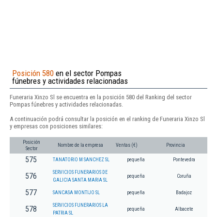
Posición 580
en el sector Pompas
fúnebres y actividades relacionadas
Funeraria Xinzo Sl se encuentra en la posición 580 del Ranking del sector
Pompas fúnebres y actividades relacionadas.
A continuación podrá consultar la posición en el ranking de Funeraria Xinzo Sl
y empresas con posiciones similares:
Posición
Nombre de la empresa
Ventas (€)
Provincia
Sector
575
TANATORIO M SANCHEZ SL
pequeña
Pontevedra
SERVICIOS FUNERARIOS DE
576
pequeña
Coruña
GALICIA SANTA MARIA SL
577
SANCASA MONTIJO SL
pequeña
Badajoz
SERVICIOS FUNERARIOS LA
578
pequeña
Albacete
PATRIA SL