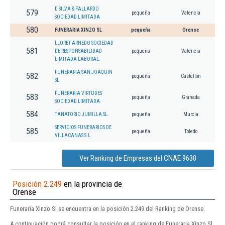
D'SILVA & PALLARDO
579
pequeña
Valencia
SOCIEDAD LIMITADA
580
FUNERARIA XINZO SL
pequeña
Orense
LLORET ARNEDO SOCIEDAD
581
DE RESPONSABILIDAD
pequeña
Valencia
LIMITADA LABORAL.
FUNERARIA SAN JOAQUIN
582
pequeña
Castellon
SL
FUNERARIA VIRTUDES
583
pequeña
Granada
SOCIEDAD LIMITADA.
584
TANATORIO JUMILLA SL.
pequeña
Murcia
SERVICIOS FUNERARIOS DE
585
pequeña
Toledo
VILLACANAS S.L.
Ver Ranking de Empresas del CNAE 9630
Posición 2.249
en la provincia de
Orense
Funeraria Xinzo Sl se encuentra en la posición 2.249 del Ranking de Orense.
A continuación podrá consultar la posición en el ranking de Funeraria Xinzo Sl