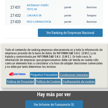
ARTESANIA Y DISEÑO
27.431
grande
Barcelona
TEXTIL SA
27.432
J SALVADO SA
grande
Tarragona
27.433
ERCO ILUMINACION SA
grande
Barcelona
Ver Ranking de Empresas Nacional
Todo el contenido de ranking-empresas.eleconomista.es y toda la información de
empresas procede de la base de datos de INFORMA D&B S.A.U. (S.M.E.) y es
tratada y suministrada por INFORMA D&B S.A.U. (S.M.E.). En todo caso, la
información de empresas que proporcionamos debe ser tenida en cuenta sólo
como un elemento más a considerar a la hora de adoptar decisiones comerciales
y no debe por tanto determinar las mismas.
Preguntas Frecuentes
Condiciones Generales
Política de Privacidad
Política de Cookies
Configuración de cookies
Hay más por ver
Ver Informe de Funsureste Sl.