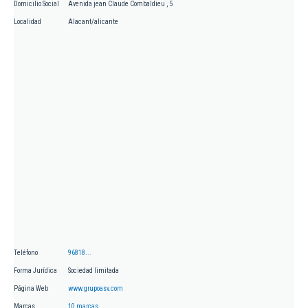
Domicilio Social
Avenida jean Claude Combaldieu , 5
Localidad
Alacant/alicante
Teléfono
96818...
Forma Jurídica
Sociedad limitada
Página Web
www.grupoasv.com
Marcas
10 marcas