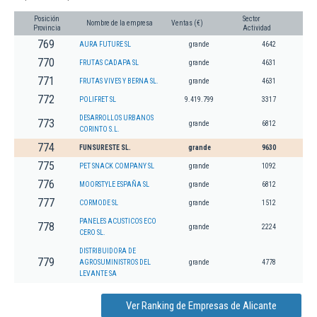
Posición
Sector
Nombre de la empresa
Ventas (€)
Provincia
Actividad
769
AURA FUTURE SL
grande
4642
770
FRUTAS CADAPA SL
grande
4631
771
FRUTAS VIVES Y BERNA SL.
grande
4631
772
POLIFRET SL
9.419.799
3317
DESARROLLOS URBANOS
773
grande
6812
CORINTO S.L.
774
FUNSURESTE SL.
grande
9630
775
PET SNACK COMPANY SL
grande
1092
776
MOORSTYLE ESPAÑA SL
grande
6812
777
CORMODE SL
grande
1512
PANELES ACUSTICOS ECO
778
grande
2224
CERO SL.
DISTRIBUIDORA DE
779
AGROSUMINISTROS DEL
grande
4778
LEVANTE SA
Ver Ranking de Empresas de Alicante