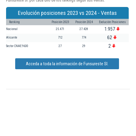
Funsureste Sl. por cada uno de los rankings según sus ventas:
Evolución posiciones 2023 vs 2024 - Ventas
Ranking
Posición 2023
Posición 2024
Evolución Posiciones
1.957
Nacional
25.471
27.428
62
Alicante
712
774
2
Sector CNAE 9630
27
29
Acceda a toda la información de Funsureste Sl.