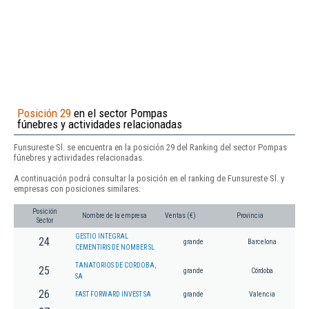
Posición 29
en el sector Pompas
fúnebres y actividades relacionadas
Funsureste Sl. se encuentra en la posición 29 del Ranking del sector Pompas
fúnebres y actividades relacionadas.
A continuación podrá consultar la posición en el ranking de Funsureste Sl. y
empresas con posiciones similares:
Posición
Nombre de la empresa
Ventas (€)
Provincia
Sector
GESTIO INTEGRAL
24
grande
Barcelona
CEMENTIRIS DE NOMBER SL
TANATORIOS DE CORDOBA,
25
grande
Córdoba
SA
26
FAST FORWARD INVEST SA
grande
Valencia