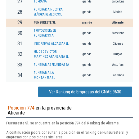
27
TORRA SA
grande
Barcelona
FUNERARIA NUESTRA
28
grande
Madrid
SEÑORA REMEDIOS SL
29
FUNSURESTE SL.
grande
Alicante
TRUYOLS SERVEIS
30
grande
Barcelona
FUNERARIS S.A.
31
INICIATIVAS ALCAESAR SL
grande
Cáceres
HIJOS DE VICTOR
32
grande
Burgos
MARTINEZ ARANZANA SL
33
FUNERARIAS REUNIDAS SA
grande
Asturias
FUNERARIA LA
34
grande
Cantabria
MONTAÑESA SL
Ver Ranking de Empresas del CNAE 9630
Posición 774
en la provincia de
Alicante
Funsureste Sl. se encuentra en la posición 774 del Ranking de Alicante.
A continuación podrá consultar la posición en el ranking de Funsureste Sl. y
empresas con posiciones similares: