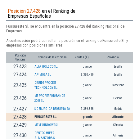
Posición 27.428
en el Ranking de
Empresas Españolas
Funsureste Sl. se encuentra en la posición 27.428 del Ranking Nacional de
Empresas.
A continuación podrá consultar la posición en el ranking de Funsureste Sl. y
empresas con posiciones similares:
Posición
Nombre de la empresa
Ventas (€)
Provincia
Nacional
27.423
ALIA HOLDCO SL.
grande
Sevilla
27.424
APIMOSA SL
9.390.419
Sevilla
DRUIDS PROCESS
27.425
grande
Barcelona
TECHNOLOGY SL.
MS PROPERFORMANCE
27.426
grande
Gerona
2008 SL
27.427
SIDERURGICA REQUENA SA
9.389.868
Madrid
27.428
FUNSURESTE SL.
grande
Alicante
27.429
MTM WINDOWS SL.
grande
Córdoba
CENTRO HIPER
27.430
grande
Almería
ALMANZORA SL