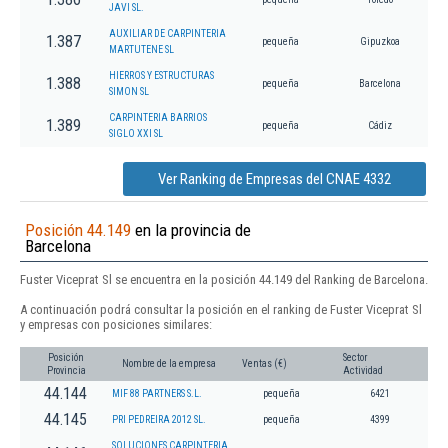
JAVI SL.
AUXILIAR DE CARPINTERIA
1.387
pequeña
Gipuzkoa
MARTUTENE SL
HIERROS Y ESTRUCTURAS
1.388
pequeña
Barcelona
SIMON SL
CARPINTERIA BARRIOS
1.389
pequeña
Cádiz
SIGLO XXI SL
Ver Ranking de Empresas del CNAE 4332
Posición 44.149
en la provincia de
Barcelona
Fuster Viceprat Sl se encuentra en la posición 44.149 del Ranking de Barcelona.
A continuación podrá consultar la posición en el ranking de Fuster Viceprat Sl
y empresas con posiciones similares:
Posición
Sector
Nombre de la empresa
Ventas (€)
Provincia
Actividad
44.144
MIF 88 PARTNERS S.L.
pequeña
6421
44.145
PRI PEDREIRA 2012 SL.
pequeña
4399
SOLUCIONES CARPINTERIA