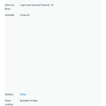
Domicilio
Lugar zona Industrial Esquirol , 18
Social
Localidad
L'esquirol
Teléfono
93856...
Forma
Sociedad limitada
Jurídica