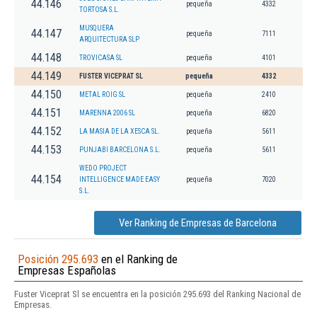
44.146
pequeña
4332
TORTOSA S.L.
MUSQUERA
44.147
pequeña
7111
ARQUITECTURA SLP
44.148
TROVICASA SL
pequeña
4101
44.149
FUSTER VICEPRAT SL
pequeña
4332
44.150
METAL ROIG SL
pequeña
2410
44.151
MARENNA 2006 SL
pequeña
6820
44.152
LA MASIA DE LA XESCA SL.
pequeña
5611
44.153
PUNJABI BARCELONA S.L.
pequeña
5611
WEDO PROJECT
44.154
INTELLIGENCE MADE EASY
pequeña
7020
S.L.
Ver Ranking de Empresas de Barcelona
Posición 295.693
en el Ranking de
Empresas Españolas
Fuster Viceprat Sl se encuentra en la posición 295.693 del Ranking Nacional de
Empresas.