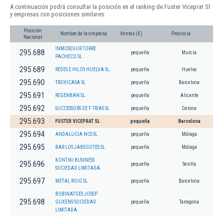
A continuación podrá consultar la posición en el ranking de Fuster Viceprat Sl
y empresas con posiciones similares:
Posición
Nombre de la empresa
Ventas (€)
Provincia
Nacional
INMOSEGUR TORRE
295.688
pequeña
Murcia
PACHECO SL
295.689
REDES E HILOS HUELVA SL.
pequeña
Huelva
295.690
TROVICASA SL
pequeña
Barcelona
295.691
REGENBAN SL.
pequeña
Alicante
295.692
SUCCESSORS DE F TRIAS SL
pequeña
Gerona
295.693
FUSTER VICEPRAT SL
pequeña
Barcelona
295.694
ANDALUCIA NCS SL
pequeña
Málaga
295.695
BAR LOS JABEGOTES SL
pequeña
Málaga
KONTIKI BUSINESS
295.696
pequeña
Sevilla
SOCIEDAD LIMITADA.
295.697
METAL ROIG SL
pequeña
Barcelona
BOBINATGES JOSEP
295.698
GUXENS SOCIEDAD
pequeña
Tarragona
LIMITADA