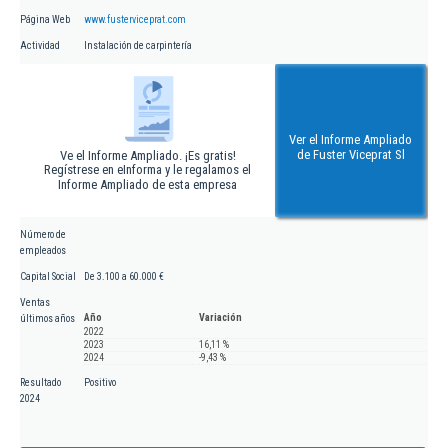
Página Web
www.fusterviceprat.com
Actividad
Instalación de carpintería
Ver el Informe Ampliado
de Fuster Viceprat Sl
Ve el Informe Ampliado. ¡Es gratis!
Regístrese en eInforma y le regalamos el
Informe Ampliado de esta empresa
Número de
empleados
Capital Social
De 3.100 a 60.000 €
Ventas
Año
Variación
últimos años
2022
2023
16,11 %
2024
-9,43 %
Resultado
Positivo
2024