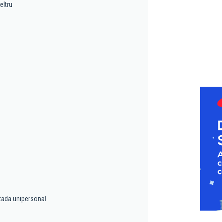
eltru
tada unipersonal