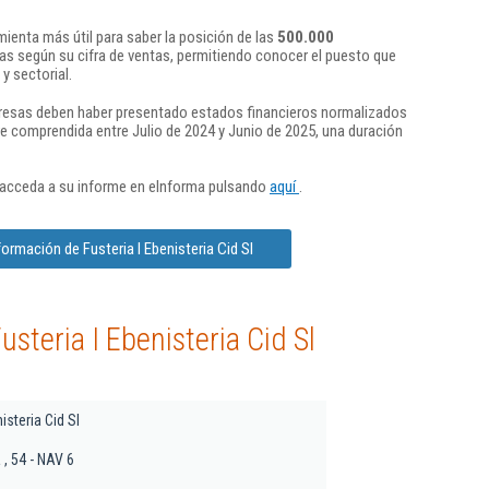
ienta más útil para saber la posición de las
500.000
s según su cifra de ventas, permitiendo conocer el puesto que
y sectorial.
presas deben haber presentado estados financieros normalizados
re comprendida entre Julio de 2024 y Junio de 2025, una duración
 acceda a su informe en eInforma pulsando
aquí
.
ormación de Fusteria I Ebenisteria Cid Sl
steria I Ebenisteria Cid Sl
isteria Cid Sl
, 54 - NAV 6