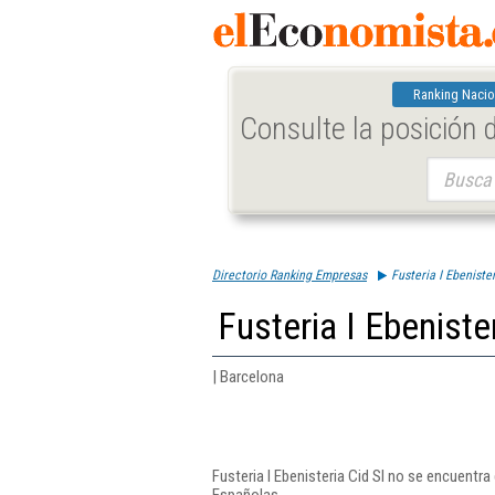
Ranking Nacio
Consulte la posición
Buscar:
Directorio Ranking Empresas
Fusteria I Ebenister
Fusteria I Ebenister
| Barcelona
Fusteria I Ebenisteria Cid Sl no se encuentr
Españolas.