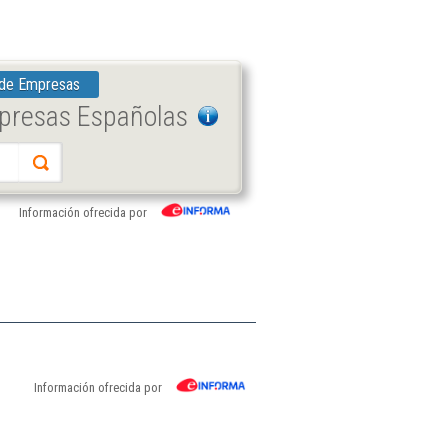
 de Empresas
mpresas Españolas
Información ofrecida por
Información ofrecida por