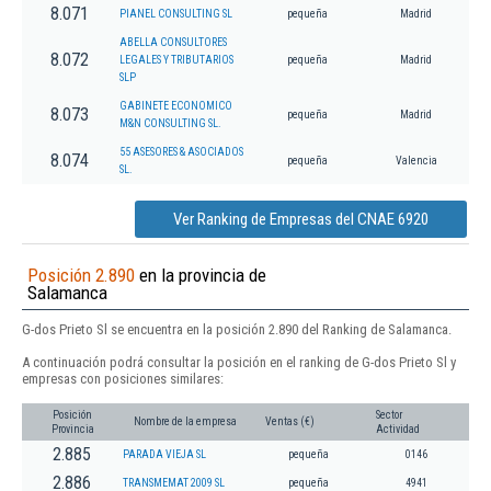
8.071
PIANEL CONSULTING SL
pequeña
Madrid
ABELLA CONSULTORES
8.072
LEGALES Y TRIBUTARIOS
pequeña
Madrid
SLP
GABINETE ECONOMICO
8.073
pequeña
Madrid
M&N CONSULTING SL.
55 ASESORES & ASOCIADOS
8.074
pequeña
Valencia
SL.
Ver Ranking de Empresas del CNAE 6920
Posición 2.890
en la provincia de
Salamanca
G-dos Prieto Sl se encuentra en la posición 2.890 del Ranking de Salamanca.
A continuación podrá consultar la posición en el ranking de G-dos Prieto Sl y
empresas con posiciones similares:
Posición
Sector
Nombre de la empresa
Ventas (€)
Provincia
Actividad
2.885
PARADA VIEJA SL
pequeña
0146
2.886
TRANSMEMAT 2009 SL
pequeña
4941