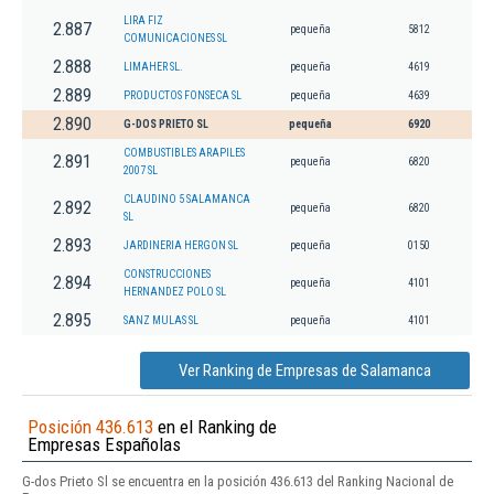
LIRA FIZ
2.887
pequeña
5812
COMUNICACIONES SL
2.888
LIMAHER SL.
pequeña
4619
2.889
PRODUCTOS FONSECA SL
pequeña
4639
2.890
G-DOS PRIETO SL
pequeña
6920
COMBUSTIBLES ARAPILES
2.891
pequeña
6820
2007 SL
CLAUDINO 5 SALAMANCA
2.892
pequeña
6820
SL
2.893
JARDINERIA HERGON SL
pequeña
0150
CONSTRUCCIONES
2.894
pequeña
4101
HERNANDEZ POLO SL
2.895
SANZ MULAS SL
pequeña
4101
Ver Ranking de Empresas de Salamanca
Posición 436.613
en el Ranking de
Empresas Españolas
G-dos Prieto Sl se encuentra en la posición 436.613 del Ranking Nacional de