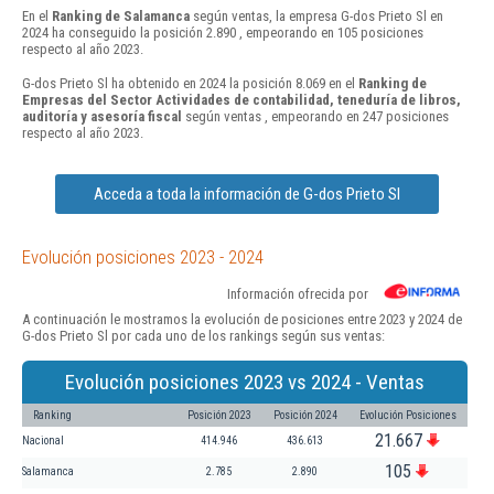
En el
Ranking de Salamanca
según ventas, la empresa G-dos Prieto Sl en
2024 ha conseguido la posición 2.890 , empeorando en 105 posiciones
respecto al año 2023.
G-dos Prieto Sl ha obtenido en 2024 la posición 8.069 en el
Ranking de
Empresas del Sector Actividades de contabilidad, teneduría de libros,
auditoría y asesoría fiscal
según ventas , empeorando en 247 posiciones
respecto al año 2023.
Acceda a toda la información de G-dos Prieto Sl
Evolución posiciones 2023 - 2024
Información ofrecida por
A continuación le mostramos la evolución de posiciones entre 2023 y 2024 de
G-dos Prieto Sl por cada uno de los rankings según sus ventas:
Evolución posiciones 2023 vs 2024 - Ventas
Ranking
Posición 2023
Posición 2024
Evolución Posiciones
21.667
Nacional
414.946
436.613
105
Salamanca
2.785
2.890