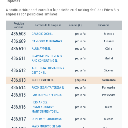
Empresas.
A continuación podrá consultar la posición en el ranking de G-dos Prieto Sl y
empresas con posiciones similares:
Posición
Nombre de la empresa
Ventas (€)
Provincia
Nacional
436.608
CAS SORD 2000 SL
pequeña
Baleares
436.609
CAMPROCEM URBANA SL.
pequeña
Alicante
436.610
ALUMAYPER SL
pequeña
Cádiz
GRAVITAS INVESTMENTS
436.611
pequeña
Madrid
AND CONSULTING SL.
AUDITORIA FORMACION Y
436.612
pequeña
Cáceres
GESTION SL.
436.613
G-DOS PRIETO SL
pequeña
Salamanca
436.614
PAZO DE SANTA TERESA SL
pequeña
Pontevedra
436.615
LARPRO ENGINEERING SL.
pequeña
Pontevedra
HERNANDEZ,
436.616
INSTALACIONES Y
pequeña
Toledo
MANTENIMIENTOS SL.
436.617
RS INFRAESTRUCTURAS SL.
pequeña
Cuenca
FAYER MUSIC SOCIEDAD