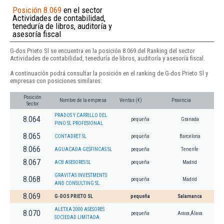
Posición 8.069
en el sector
Actividades de contabilidad,
teneduría de libros, auditoría y
asesoría fiscal
G-dos Prieto Sl se encuentra en la posición 8.069 del Ranking del sector
Actividades de contabilidad, teneduría de libros, auditoría y asesoría fiscal.
A continuación podrá consultar la posición en el ranking de G-dos Prieto Sl y
empresas con posiciones similares:
Posición
Nombre de la empresa
Ventas (€)
Provincia
Sector
PRADOS Y CARRILLO DEL
8.064
pequeña
Granada
PINO SL PROFESIONAL
8.065
CONTADRET SL
pequeña
Barcelona
8.066
AGUACADA GESFINCAS SL
pequeña
Tenerife
8.067
ACB ASESORES SL
pequeña
Madrid
GRAVITAS INVESTMENTS
8.068
pequeña
Madrid
AND CONSULTING SL.
8.069
G-DOS PRIETO SL
pequeña
Salamanca
ALETXA 2000 ASESORES
8.070
pequeña
Arava,Álava
SOCIEDAD LIMITADA.