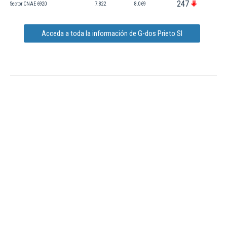
247
Sector CNAE 6920
7.822
8.069
Acceda a toda la información de G-dos Prieto Sl