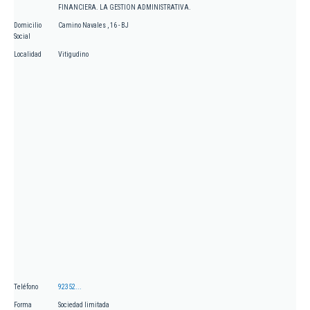
FINANCIERA. LA GESTION ADMINISTRATIVA.
Domicilio
Camino Navales , 16 - BJ
Social
Localidad
Vitigudino
Teléfono
92352...
Forma
Sociedad limitada