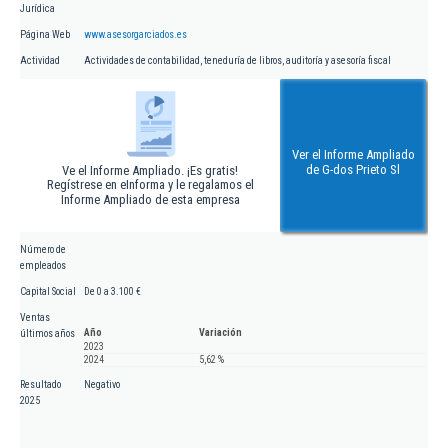
Jurídica
Página Web
www.asesorgarciados.es
Actividad
Actividades de contabilidad, teneduría de libros, auditoría y asesoría fiscal
Ver el Informe Ampliado
de G-dos Prieto Sl
Ve el Informe Ampliado. ¡Es gratis!
Regístrese en eInforma y le regalamos el
Informe Ampliado de esta empresa
Número de
empleados
Capital Social
De 0 a 3.100 €
Ventas
Año
Variación
últimos años
2023
2024
5,62 %
Resultado
Negativo
2025