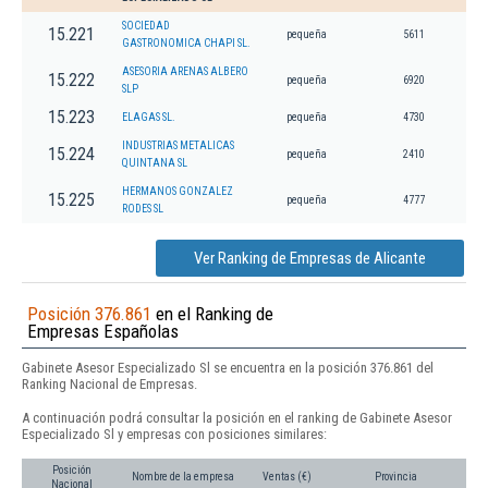
SOCIEDAD
15.221
pequeña
5611
GASTRONOMICA CHAPI SL.
ASESORIA ARENAS ALBERO
15.222
pequeña
6920
SLP
15.223
ELAGAS SL.
pequeña
4730
INDUSTRIAS METALICAS
15.224
pequeña
2410
QUINTANA SL
HERMANOS GONZALEZ
15.225
pequeña
4777
RODES SL
Ver Ranking de Empresas de Alicante
Posición 376.861
en el Ranking de
Empresas Españolas
Gabinete Asesor Especializado Sl se encuentra en la posición 376.861 del
Ranking Nacional de Empresas.
A continuación podrá consultar la posición en el ranking de Gabinete Asesor
Especializado Sl y empresas con posiciones similares:
Posición
Nombre de la empresa
Ventas (€)
Provincia
Nacional