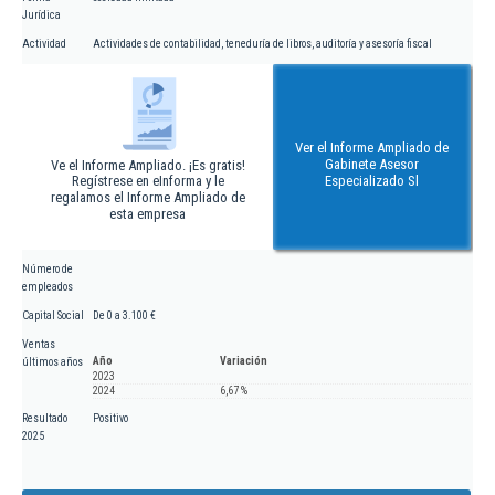
Jurídica
Actividad
Actividades de contabilidad, teneduría de libros, auditoría y asesoría fiscal
Ver el Informe Ampliado de
Gabinete Asesor
Ve el Informe Ampliado. ¡Es gratis!
Regístrese en eInforma y le
Especializado Sl
regalamos el Informe Ampliado de
esta empresa
Número de
empleados
Capital Social
De 0 a 3.100 €
Ventas
Año
Variación
últimos años
2023
2024
6,67 %
Resultado
Positivo
2025