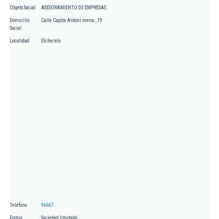
Objeto Social
ASESORAMIENTO DE EMPRESAS.
Domicilio
Calle Capita Antoni mena , 19
Social
Localidad
Elche/elx
Teléfono
96667...
Forma
Sociedad limitada