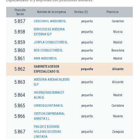
Posición
Nombre de la empresa
Ventas (€)
Provincia
Sector
5.857
GESCONVIL ASESORES SL.
pequeña
Castellon
SERVICIOS DE ASESORIA
5.858
pequeña
Murcia
EXTERNA SLP
5.859
JORPLA CONSULTORES SL
pequeña
Madrid
5.860
REID CONSULTORES SL
pequeña
Barcelona
5.861
AMB ASESORES SL
pequeña
Madrid
GABINETE ASESOR
5.862
pequeña
Alicante
ESPECIALIZADO SL
ASESORIA ARENAS ALBERO
5.863
pequeña
Alicante
SLP
INVERSIONES SERRACIT
5.864
pequeña
Madrid
ALFA SL
5.865
URIBE & QUINTANA SL
pequeña
Cantabria
GESTION EMPRESARIAL
5.866
pequeña
Navarra
ARRIETA S.L.
FM6 2012 BUSINESS
5.867
HOLDING SOCIEDAD
pequeña
Zaragoza
LIMITADA.