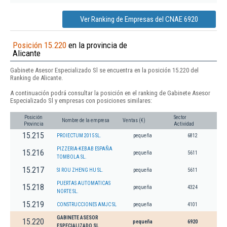
Ver Ranking de Empresas del CNAE 6920
Posición 15.220
en la provincia de
Alicante
Gabinete Asesor Especializado Sl se encuentra en la posición 15.220 del
Ranking de Alicante.
A continuación podrá consultar la posición en el ranking de Gabinete Asesor
Especializado Sl y empresas con posiciones similares:
Posición
Sector
Nombre de la empresa
Ventas (€)
Provincia
Actividad
15.215
PROIECTUM 2015 SL.
pequeña
6812
PIZZERIA-KEBAB ESPAÑA
15.216
pequeña
5611
TOMBOLA SL.
15.217
SI ROU ZHENG HU SL.
pequeña
5611
PUERTAS AUTOMATICAS
15.218
pequeña
4324
NORTE SL.
15.219
CONSTRUCCIONES AMJC SL
pequeña
4101
GABINETE ASESOR
15.220
pequeña
6920
ESPECIALIZADO SL