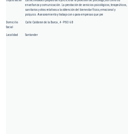
Objeto Social
Las actividades propias del ejercicio de la profesión de psicólogo, así como su
enseñanza y comunicación. La prestación de servicios psicológicos, terapeúticos,
sanitarios y otros relativos a la obtención del bienestar físico, emocional y
psíquico. Asesoramiento y trabajo con o para empresas que pre
Domicilio
Calle Calderon de la Barca , 4 - PISO 6 B
Social
Localidad
Santander