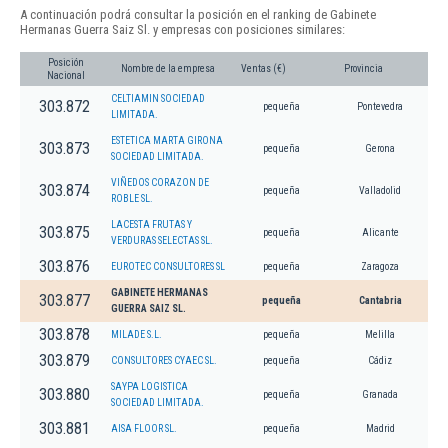
A continuación podrá consultar la posición en el ranking de Gabinete
Hermanas Guerra Saiz Sl. y empresas con posiciones similares:
Posición
Nombre de la empresa
Ventas (€)
Provincia
Nacional
CELTIAMIN SOCIEDAD
303.872
pequeña
Pontevedra
LIMITADA.
ESTETICA MARTA GIRONA
303.873
pequeña
Gerona
SOCIEDAD LIMITADA.
VIÑEDOS CORAZON DE
303.874
pequeña
Valladolid
ROBLE SL.
LACESTA FRUTAS Y
303.875
pequeña
Alicante
VERDURAS SELECTAS SL.
303.876
EUROTEC CONSULTORES SL
pequeña
Zaragoza
GABINETE HERMANAS
303.877
pequeña
Cantabria
GUERRA SAIZ SL.
303.878
MILADE S.L.
pequeña
Melilla
303.879
CONSULTORES CYAEC SL.
pequeña
Cádiz
SAYPA LOGISTICA
303.880
pequeña
Granada
SOCIEDAD LIMITADA.
303.881
AISA FLOOR SL.
pequeña
Madrid