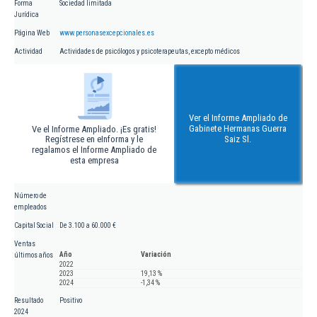
Forma
Sociedad limitada
Jurídica
Página Web
www.personasexcepcionales.es
Actividad
Actividades de psicólogos y psicoterapeutas, excepto médicos
Ver el Informe Ampliado de
Gabinete Hermanas Guerra
Ve el Informe Ampliado. ¡Es gratis!
Regístrese en eInforma y le
Saiz Sl.
regalamos el Informe Ampliado de
esta empresa
Número de
empleados
Capital Social
De 3.100 a 60.000 €
Ventas
Año
Variación
últimos años
2022
2023
19,13 %
2024
-1,34 %
Resultado
Positivo
2024