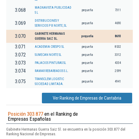
MAGNAVISTA PUBLICIDAD
3.068
pequeña
7311
S L
DISTRIBUCIONES Y
3.069
pequeña
4690
SERVICIOS P B NORTE, SL
GABINETE HERMANAS
3.070
pequeña
8693
GUERRA SAIZ SL.
3.071
ACADEMIA CRESPO SL
pequeña
8532
3.072
SUMECAN NORTE SL
pequeña
3312
3.073
PALACIOS PINTURAS SL
pequeña
4334
3.074
RAMAR REBARBADOS S.L.
pequeña
2599
TRANSCLEM LOGISTIC
3.075
pequeña
4941
SOCIEDAD LIMITADA.
Ver Ranking de Empresas de Cantabria
Posición 303.877
en el Ranking de
Empresas Españolas
Gabinete Hermanas Guerra Saiz Sl. se encuentra en la posición 303.877 del
Ranking Nacional de Empresas.