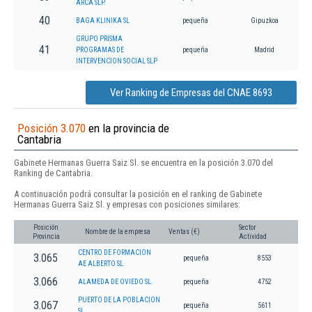
ARCA SLP.
40
BAGA KLINIKA SL
pequeña
Gipuzkoa
GRUPO PRISMA
41
PROGRAMAS DE
pequeña
Madrid
INTERVENCION SOCIAL SLP
Ver Ranking de Empresas del CNAE 8693
Posición 3.070
en la provincia de
Cantabria
Gabinete Hermanas Guerra Saiz Sl. se encuentra en la posición 3.070 del
Ranking de Cantabria.
A continuación podrá consultar la posición en el ranking de Gabinete
Hermanas Guerra Saiz Sl. y empresas con posiciones similares:
Posición
Sector
Nombre de la empresa
Ventas (€)
Provincia
Actividad
CENTRO DE FORMACION
3.065
pequeña
8553
AE ALBERTO SL.
3.066
ALAMEDA DE OVIEDO SL.
pequeña
4752
PUERTO DE LA POBLACION
3.067
pequeña
5611
SL