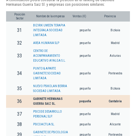
Hermanas Guerra Saiz Sl. y empresas con posiciones similares:
Posición
Nombre de la empresa
Ventas (€)
Provincia
Sector
BIZIRIK UMEEN TERAPIA
31
INTEGRALA SOCIEDAD
pequeña
Bizkaia
LIMITADA.
32
AREA HUMANA SLP
pequeña
Madrid
CENTRO DE
33
ACOMPANAMIENTO
pequeña
Asturias
EDUCATIVO AYALGA S.L.
PUNTO & APARTE
34
GABINETE SOCIEDAD
pequeña
Pontevedra
LIMITADA.
NUEVO PSIKOLAN BERRIA
35
pequeña
Bizkaia
SOCIEDAD LIMITADA.
GABINETE HERMANAS
36
pequeña
Cantabria
GUERRA SAIZ SL.
PSICODE DESARROLLO
37
pequeña
Madrid
PERSONAL SLP.
38
PSICOACTUA SL.
pequeña
Alicante
GABINETE DE PSICOLOGIA
39
pequeña
Pontevedra