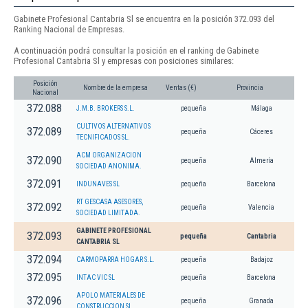
Gabinete Profesional Cantabria Sl se encuentra en la posición 372.093 del
Ranking Nacional de Empresas.
A continuación podrá consultar la posición en el ranking de Gabinete
Profesional Cantabria Sl y empresas con posiciones similares:
Posición
Nombre de la empresa
Ventas (€)
Provincia
Nacional
372.088
J.M.B. BROKERS S.L.
pequeña
Málaga
CULTIVOS ALTERNATIVOS
372.089
pequeña
Cáceres
TECNIFICADOS SL.
ACM ORGANIZACION
372.090
pequeña
Almería
SOCIEDAD ANONIMA.
372.091
INDUNAVES SL
pequeña
Barcelona
RT GESCASA ASESORES,
372.092
pequeña
Valencia
SOCIEDAD LIMITADA.
GABINETE PROFESIONAL
372.093
pequeña
Cantabria
CANTABRIA SL
372.094
CARMOPARRA HOGAR S.L.
pequeña
Badajoz
372.095
INTAC VIC SL
pequeña
Barcelona
APOLO MATERIALES DE
372.096
pequeña
Granada
CONSTRUCCION SL.