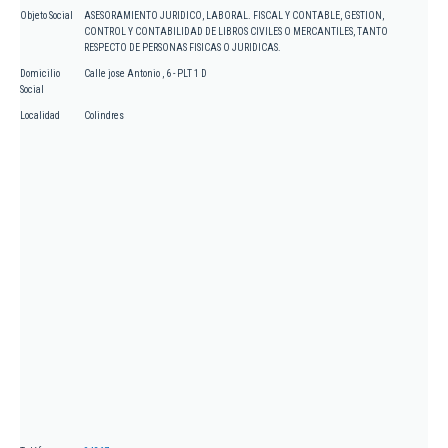
Objeto Social
ASESORAMIENTO JURIDICO, LABORAL. FISCAL Y CONTABLE, GESTION,
CONTROL Y CONTABILIDAD DE LIBROS CIVILES O MERCANTILES, TANTO
RESPECTO DE PERSONAS FISICAS O JURIDICAS.
Domicilio
Calle jose Antonio , 6 - PLT 1 D
Social
Localidad
Colindres