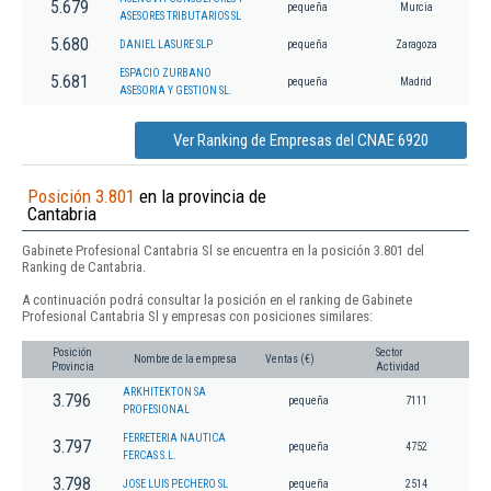
5.679
pequeña
Murcia
ASESORES TRIBUTARIOS SL
5.680
DANIEL LASURE SLP
pequeña
Zaragoza
ESPACIO ZURBANO
5.681
pequeña
Madrid
ASESORIA Y GESTION SL.
Ver Ranking de Empresas del CNAE 6920
Posición 3.801
en la provincia de
Cantabria
Gabinete Profesional Cantabria Sl se encuentra en la posición 3.801 del
Ranking de Cantabria.
A continuación podrá consultar la posición en el ranking de Gabinete
Profesional Cantabria Sl y empresas con posiciones similares:
Posición
Sector
Nombre de la empresa
Ventas (€)
Provincia
Actividad
ARKHITEKTON SA
3.796
pequeña
7111
PROFESIONAL
FERRETERIA NAUTICA
3.797
pequeña
4752
FERCAS S.L.
3.798
JOSE LUIS PECHERO SL
pequeña
2514