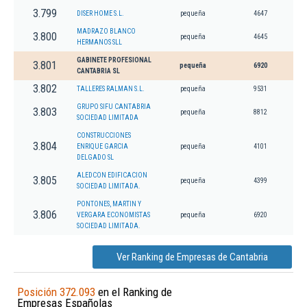
3.799
DISER HOME S.L.
pequeña
4647
MADRAZO BLANCO
3.800
pequeña
4645
HERMANOS SLL
GABINETE PROFESIONAL
3.801
pequeña
6920
CANTABRIA SL
3.802
TALLERES RALMAN S.L.
pequeña
9531
GRUPO SIFU CANTABRIA
3.803
pequeña
8812
SOCIEDAD LIMITADA
CONSTRUCCIONES
3.804
ENRIQUE GARCIA
pequeña
4101
DELGADO SL
ALEDCON EDIFICACION
3.805
pequeña
4399
SOCIEDAD LIMITADA.
PONTONES, MARTIN Y
3.806
VERGARA ECONOMISTAS
pequeña
6920
SOCIEDAD LIMITADA.
Ver Ranking de Empresas de Cantabria
Posición 372.093
en el Ranking de
Empresas Españolas