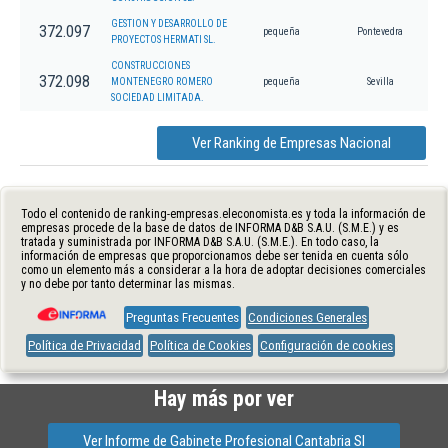
GESTION Y DESARROLLO DE
372.097
pequeña
Pontevedra
PROYECTOS HERMATI SL.
CONSTRUCCIONES
372.098
MONTENEGRO ROMERO
pequeña
Sevilla
SOCIEDAD LIMITADA.
Ver Ranking de Empresas Nacional
Todo el contenido de ranking-empresas.eleconomista.es y toda la información de
empresas procede de la base de datos de INFORMA D&B S.A.U. (S.M.E.) y es
tratada y suministrada por INFORMA D&B S.A.U. (S.M.E.). En todo caso, la
información de empresas que proporcionamos debe ser tenida en cuenta sólo
como un elemento más a considerar a la hora de adoptar decisiones comerciales
y no debe por tanto determinar las mismas.
Preguntas Frecuentes
Condiciones Generales
Política de Privacidad
Política de Cookies
Configuración de cookies
Hay más por ver
Ver Informe de Gabinete Profesional Cantabria Sl