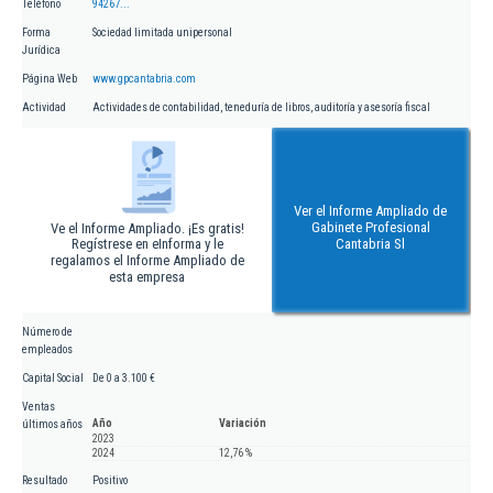
Teléfono
94267...
Forma
Sociedad limitada unipersonal
Jurídica
Página Web
www.gpcantabria.com
Actividad
Actividades de contabilidad, teneduría de libros, auditoría y asesoría fiscal
Ver el Informe Ampliado de
Gabinete Profesional
Ve el Informe Ampliado. ¡Es gratis!
Regístrese en eInforma y le
Cantabria Sl
regalamos el Informe Ampliado de
esta empresa
Número de
empleados
Capital Social
De 0 a 3.100 €
Ventas
Año
Variación
últimos años
2023
2024
12,76 %
Resultado
Positivo