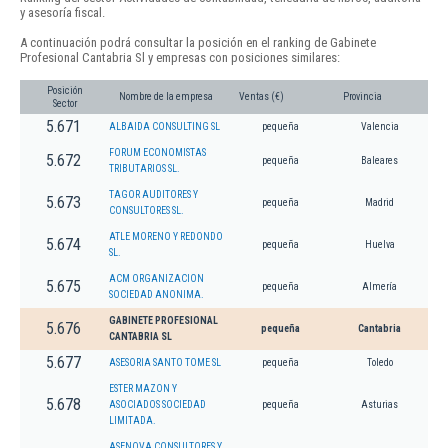
y asesoría fiscal.
A continuación podrá consultar la posición en el ranking de Gabinete
Profesional Cantabria Sl y empresas con posiciones similares:
Posición
Nombre de la empresa
Ventas (€)
Provincia
Sector
5.671
ALBAIDA CONSULTING SL
pequeña
Valencia
FORUM ECONOMISTAS
5.672
pequeña
Baleares
TRIBUTARIOS SL.
TAGOR AUDITORES Y
5.673
pequeña
Madrid
CONSULTORES SL.
ATLE MORENO Y REDONDO
5.674
pequeña
Huelva
SL.
ACM ORGANIZACION
5.675
pequeña
Almería
SOCIEDAD ANONIMA.
GABINETE PROFESIONAL
5.676
pequeña
Cantabria
CANTABRIA SL
5.677
ASESORIA SANTO TOME SL
pequeña
Toledo
ESTER MAZON Y
5.678
ASOCIADOS SOCIEDAD
pequeña
Asturias
LIMITADA.
ASENOVA CONSULTORES Y