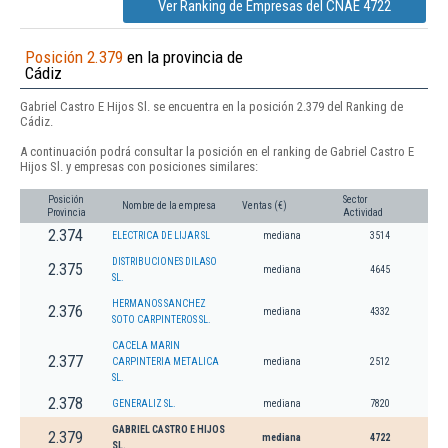
Ver Ranking de Empresas del CNAE 4722
Posición 2.379
en la provincia de
Cádiz
Gabriel Castro E Hijos Sl. se encuentra en la posición 2.379 del Ranking de
Cádiz.
A continuación podrá consultar la posición en el ranking de Gabriel Castro E
Hijos Sl. y empresas con posiciones similares:
Posición
Sector
Nombre de la empresa
Ventas (€)
Provincia
Actividad
2.374
ELECTRICA DE LIJAR SL
mediana
3514
DISTRIBUCIONES DILASO
2.375
mediana
4645
SL.
HERMANOS SANCHEZ
2.376
mediana
4332
SOTO CARPINTEROS SL.
CACELA MARIN
2.377
CARPINTERIA METALICA
mediana
2512
SL.
2.378
GENERALIZ SL.
mediana
7820
GABRIEL CASTRO E HIJOS
2.379
mediana
4722
SL.