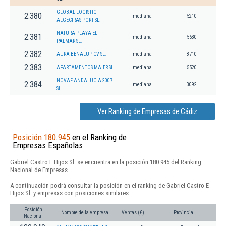
GLOBAL LOGISTIC
2.380
mediana
5210
ALGECIRAS PORT SL.
NATURA PLAYA EL
2.381
mediana
5630
PALMAR SL.
2.382
AURA BENALUP CV SL.
mediana
8710
2.383
APARTAMENTOS MAIER SL.
mediana
5520
NOVAF ANDALUCIA 2007
2.384
mediana
3092
SL
Ver Ranking de Empresas de Cádiz
Posición 180.945
en el Ranking de
Empresas Españolas
Gabriel Castro E Hijos Sl. se encuentra en la posición 180.945 del Ranking
Nacional de Empresas.
A continuación podrá consultar la posición en el ranking de Gabriel Castro E
Hijos Sl. y empresas con posiciones similares:
Posición
Nombre de la empresa
Ventas (€)
Provincia
Nacional