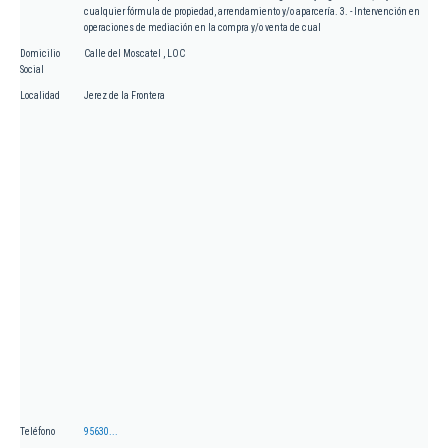
cualquier fórmula de propiedad, arrendamiento y/o aparcería. 3. - Intervención en
operaciones de mediación en la compra y/o venta de cual
Domicilio
Calle del Moscatel , LOC
Social
Localidad
Jerez de la Frontera
Teléfono
95630...