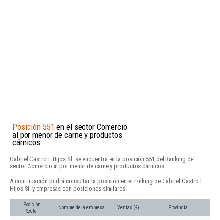
Posición 551
en el sector Comercio
al por menor de carne y productos
cárnicos
Gabriel Castro E Hijos Sl. se encuentra en la posición 551 del Ranking del
sector Comercio al por menor de carne y productos cárnicos.
A continuación podrá consultar la posición en el ranking de Gabriel Castro E
Hijos Sl. y empresas con posiciones similares:
Posición
Nombre de la empresa
Ventas (€)
Provincia
Sector