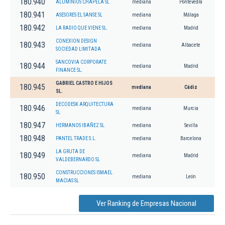
180.940
ALUMINIOS CHAPELA SL
mediana
Pontevedra
180.941
ASESORES EL SANSE SL
mediana
Málaga
180.942
LA RADIO QUE VIENE SL.
mediana
Madrid
CONEXION DESIGN
180.943
mediana
Albacete
SOCIEDAD LIMITADA
SANCOVIA CORPORATE
180.944
mediana
Madrid
FINANCE SL.
GABRIEL CASTRO E HIJOS
180.945
mediana
Cádiz
SL.
DECODESK ARQUITECTURA
180.946
mediana
Murcia
SL
180.947
HERMANOS IBAÑEZ SL
mediana
Sevilla
180.948
PANTEL TRADE S.L.
mediana
Barcelona
LA GRUTA DE
180.949
mediana
Madrid
VALDEBERNARDO SL
CONSTRUCCIONES ISMAEL
180.950
mediana
León
MACIAS SL
Ver Ranking de Empresas Nacional