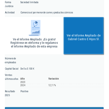
Forma
Sociedad limitada
Jurídica
Actividad
Comercio al por menor de carne y productos cárnicos
Ver el Informe Ampliado de
Gabriel Castro E Hijos Sl.
Ve el Informe Ampliado. ¡Es gratis!
Regístrese en eInforma y le regalamos
el Informe Ampliado de esta empresa
Número de
empleados
Capital Social
De 0 a 3.100 €
Ventas
Año
Variación
últimos años
2023
2024
12,11 %
Resultado
Positivo
2025