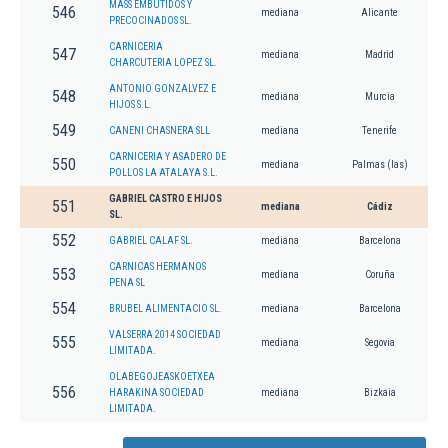
MASS EMBUTIDOS Y
546
mediana
Alicante
PRECOCINADOS SL.
CARNICERIA
547
mediana
Madrid
CHARCUTERIA LOPEZ SL.
ANTONIO GONZALVEZ E
548
mediana
Murcia
HIJOS S.L.
549
CANENI CHASNERA SLL
mediana
Tenerife
CARNICERIA Y ASADERO DE
550
mediana
Palmas (las)
POLLOS LA ATALAYA S.L.
GABRIEL CASTRO E HIJOS
551
mediana
Cádiz
SL.
552
GABRIEL CALAF SL.
mediana
Barcelona
CARNICAS HERMANOS
553
mediana
Coruña
PENA SL
554
BRUBEL ALIMENTACIO SL.
mediana
Barcelona
VALSERRA 2014 SOCIEDAD
555
mediana
Segovia
LIMITADA.
OLABEGOJEASKOETXEA
556
HARAKINA SOCIEDAD
mediana
Bizkaia
LIMITADA.