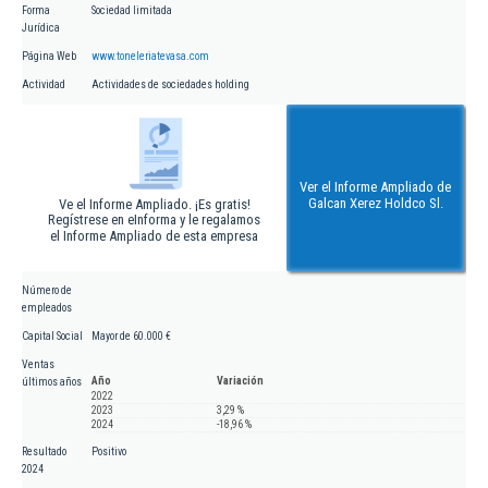
Forma
Sociedad limitada
Jurídica
Página Web
www.toneleriatevasa.com
Actividad
Actividades de sociedades holding
Ver el Informe Ampliado de
Galcan Xerez Holdco Sl.
Ve el Informe Ampliado. ¡Es gratis!
Regístrese en eInforma y le regalamos
el Informe Ampliado de esta empresa
Número de
empleados
Capital Social
Mayor de 60.000 €
Ventas
Año
Variación
últimos años
2022
2023
3,29 %
2024
-18,96 %
Resultado
Positivo
2024