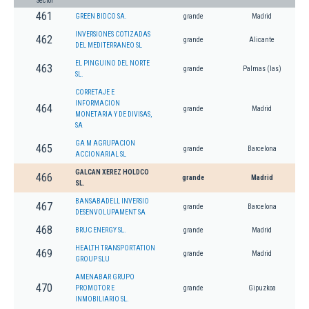
Sector
461
GREEN BIDCO SA.
grande
Madrid
INVERSIONES COTIZADAS
462
grande
Alicante
DEL MEDITERRANEO SL
EL PINGUINO DEL NORTE
463
grande
Palmas (las)
SL.
CORRETAJE E
INFORMACION
464
grande
Madrid
MONETARIA Y DE DIVISAS,
SA
GA M AGRUPACION
465
grande
Barcelona
ACCIONARIAL SL
GALCAN XEREZ HOLDCO
466
grande
Madrid
SL.
BANSABADELL INVERSIO
467
grande
Barcelona
DESENVOLUPAMENT SA
468
BRUC ENERGY SL.
grande
Madrid
HEALTH TRANSPORTATION
469
grande
Madrid
GROUP SLU
AMENABAR GRUPO
470
PROMOTOR E
grande
Gipuzkoa
INMOBILIARIO SL.