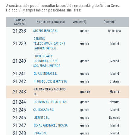
A continuación podrá consultar la posición en el ranking de Galcan Xerez
Holdco Sl. y empresas con posiciones similares:
Posición
Nombre de la empresa
Ventas (€)
Provincia
Nacional
21.238
STO SDF IBERICA SL
grande
Barcelona
GENESYS
21.239
TELECOMMUNICATIONS
grande
Madrid
LABORATORIES SL
TOXO OBRAS Y
21.240
CONSTRUCCIONES
grande
Madrid
SOCIEDAD LIMITADA
21.241
CLIA SISTEMAS S.L.
grande
Madrid
21.242
HIJOS DE JOSE SERRATS SA
grande
Bizkaia
GALCAN XEREZ HOLDCO
21.243
grande
Madrid
SL.
21.244
CONSERVAS PEDRO LUIS SL
grande
Navarra
21.245
QUIROCARNE SL
grande
Madrid
21.246
LIERINTO SL.
grande
Baleares
21.247
BEXAL FARMACEUTICA SA
grande
Madrid
21.248
O'PAZO SL
grande
Madrid