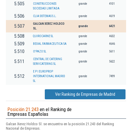
5.505
CONSTRUCCIONES
grande
4101
SOCIEDAD LIMITADA
5.506
CLIA SISTEMAS S.L.
grande
4619
GALCAN XEREZ HOLDCO
5.507
grande
6421
SL.
5.508
QUIROCARNE SL
grande
4632
5.509
BEXAL FARMACEUTICA SA
grande
4646
5.510
O'PAZO SL
grande
5611
CENTRAL DE CATERING
5.511
grande
5622
SERVICATERING SL
E P I EUROPROP
5.512
INTERNATIONAL MADRID
grande
7499
SL
Ver Ranking de Empresas de Madrid
Posición 21.243
en el Ranking de
Empresas Españolas
Galcan Xerez Holdco Sl. se encuentra en la posición 21.243 del Ranking
Nacional de Empresas.