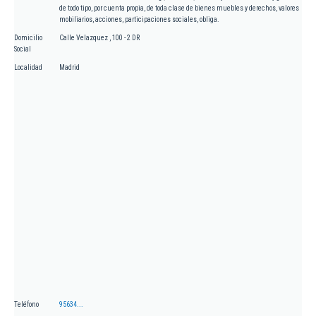
de todo tipo, por cuenta propia, de toda clase de bienes muebles y derechos, valores
mobiliarios, acciones, participaciones sociales, obliga.
Domicilio
Calle Velazquez , 100 - 2 DR
Social
Localidad
Madrid
Teléfono
95634...