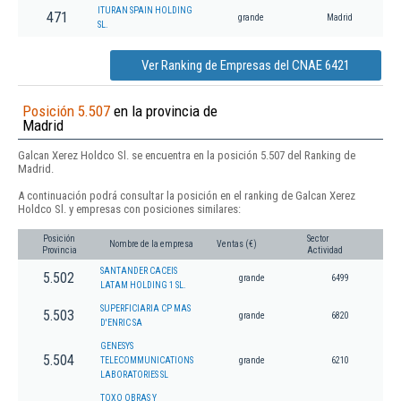
ITURAN SPAIN HOLDING
471
grande
Madrid
SL.
Ver Ranking de Empresas del CNAE 6421
Posición 5.507
en la provincia de
Madrid
Galcan Xerez Holdco Sl. se encuentra en la posición 5.507 del Ranking de
Madrid.
A continuación podrá consultar la posición en el ranking de Galcan Xerez
Holdco Sl. y empresas con posiciones similares:
Posición
Sector
Nombre de la empresa
Ventas (€)
Provincia
Actividad
SANTANDER CACEIS
5.502
grande
6499
LATAM HOLDING 1 SL.
SUPERFICIARIA CP MAS
5.503
grande
6820
D'ENRIC SA
GENESYS
5.504
TELECOMMUNICATIONS
grande
6210
LABORATORIES SL
TOXO OBRAS Y