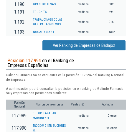
1.190
GRANITOS TENA S.L.
mediana
0811
1.191
TOUCHIT S.L.
mediana
4941
TRABAJOS AGRICOLAS
1.192
mediana
0161
GENERAL AGRISEMB S.L.
1.193
NOGALTERRA S.L.
mediana
6812
Ver Ranking de Empresas de Badajoz
Posición 117.994
en el Ranking de
Empresas Españolas
Galindo Farmacia Sa se encuentra en la posición 117.994 del Ranking Nacional
de Empresas.
A continuación podrá consultar la posición en el ranking de Galindo Farmacia
Sa y empresas con posiciones similares:
Posición
Nombre de la empresa
Ventas (€)
Provincia
Nacional
DOLORES ARAUJO
117.989
mediana
Orense
MARTINEZ SL
TROGOM DISTRIBUCIONES
117.990
mediana
Valencia
SL.