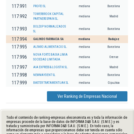
117.991
PROFEI SL
mediana
Barcelona
TOWERBROOK CAPITAL
117.992
mediana
Madrid
PARTNERS SPAIN SL.
BOLEXP NORMALIZADOS
117.993
mediana
Barcelona
SL
117.994
GALINDO FARMACIA SA
mediana
Badajoz
117.995
ALFARO ALIMENTACIO SL.
mediana
Barcelona
NOVA FORTE BAIXA LIMIA
117.996
mediana
Orense
SOCIEDAD LIMITADA.
117.997
AIA EXPRESS & LOGISTIK SL.
mediana
Madrid
117.998
NEWMAYDENT SL
mediana
Barcelona
117.999
BASTER TRATAMENTUAK SL
mediana
Gipuzkoa
Ver Ranking de Empresas Nacional
Todo el contenido de ranking-empresas.eleconomista.es y toda la información de
empresas procede de la base de datos de INFORMA D&B S.A.U. (S.M.E.) y es
tratada y suministrada por INFORMA D&B S.A.U. (S.M.E.). En todo caso, la
información de empresas que proporcionamos debe ser tenida en cuenta sólo