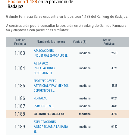
Posición 1.188
en la provincia de
Badajoz
Galindo Farmacia Sa se encuentra en la posición 1.188 del Ranking de Badajoz.
A continuación podrá consultar la posición en el ranking de Galindo Farmacia
Sa y empresas con posiciones similares:
Posición
Sector
Nombre de la empresa
Ventas (€)
Provincia
Actividad
APLICACIONES
1.183
mediana
2513
INDUSTRIALES-MOALPE SL
ALBA 2002
1.184
INSTALACIONES
mediana
4321
ELECTRICAS SL
SPORTSER CESPED
1.185
ARTIFICIAL Y PAVIMENTOS
mediana
4333
DEPORTIVOS S.L.
1.186
FERBAE SL
mediana
0121
1.187
PRIMIFRUIT S.L.
mediana
4631
1.188
GALINDO FARMACIA SA
mediana
4773
EXPLOTACIONES
1.189
AGROPECUARIA LA RANA
mediana
0150
SL