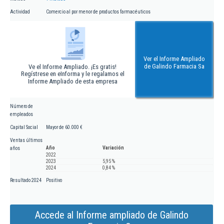
Actividad
Comercio al por menor de productos farmacéuticos
Ver el Informe Ampliado
de Galindo Farmacia Sa
Ve el Informe Ampliado. ¡Es gratis!
Regístrese en eInforma y le regalamos el
Informe Ampliado de esta empresa
Número de
empleados
Capital Social
Mayor de 60.000 €
Ventas últimos
Año
Variación
años
2022
2023
5,95 %
2024
0,84 %
Resultado 2024
Positivo
Accede al Informe ampliado de Galindo