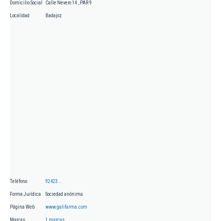
Domicilio Social
Calle Nevero 14 , PAR 9
Localidad
Badajoz
Teléfono
92423...
Forma Jurídica
Sociedad anónima
Página Web
www.galifarma.com
Marcas
1 marcas