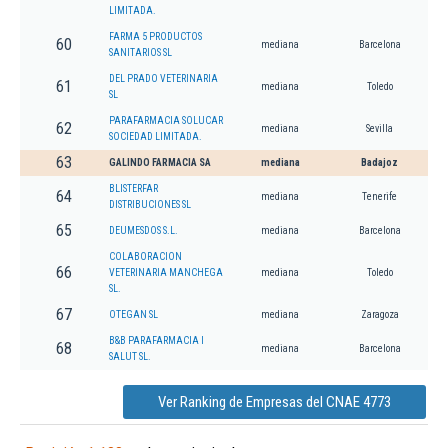
LIMITADA.
FARMA 5 PRODUCTOS
60
mediana
Barcelona
SANITARIOS SL
DEL PRADO VETERINARIA
61
mediana
Toledo
SL
PARAFARMACIA SOLUCAR
62
mediana
Sevilla
SOCIEDAD LIMITADA.
63
GALINDO FARMACIA SA
mediana
Badajoz
BLISTERFAR
64
mediana
Tenerife
DISTRIBUCIONES SL
65
DEUMESDOS S.L.
mediana
Barcelona
COLABORACION
66
VETERINARIA MANCHEGA
mediana
Toledo
SL.
67
OTEGAN SL
mediana
Zaragoza
B&B PARAFARMACIA I
68
mediana
Barcelona
SALUT SL.
Ver Ranking de Empresas del CNAE 4773