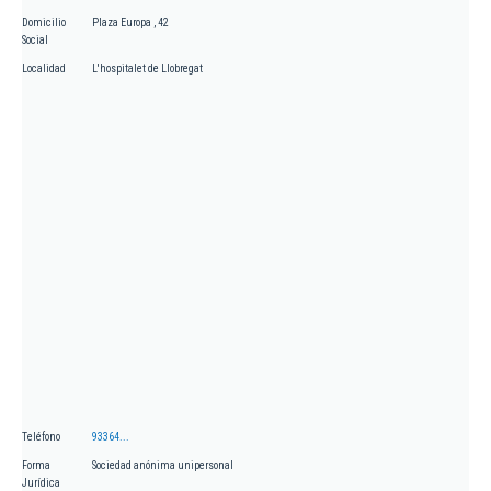
Domicilio
Plaza Europa , 42
Social
Localidad
L'hospitalet de Llobregat
Teléfono
93364...
Forma
Sociedad anónima unipersonal
Jurídica