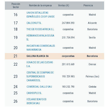
Posición
Nombre de la empresa
Ventas (€)
Provincia
Sector
UNION DETALLISTAS
16
corporativa
Madrid
ESPAÑOLES S.COOP. UNIDE
17
CALCONUT SL
267.884.393
Alicante
18
THE GB FOODS AFRICA S.L.
corporativa
Barcelona
HERMANOS AYALA SOUSA
19
251.754.094
Sevilla
SL
INICIATIVAS COMERCIALES
20
corporativa
Madrid
NAVARRAS SA
21
GALLINA BLANCA SA
corporativa
Barcelona
IGNACIO DE LAS CUEVAS
22
201.615.669
Orense
S.A.
CENTRAL DE COMPRAS DE
23
SUPERMERCADOS
193.729.985
Palmas (las)
CANARIOS SL
24
COMERCIAL GALLO SAU
183.252.790
Córdoba
25
CASHDIPLO SL
corporativa
Madrid
ICELAND SEAFOOD
26
corporativa
Barcelona
IBERICA SAU