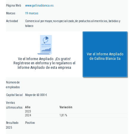
Página Web
www.gallinablanca.es
Marcas
19 marcas
Actividad
Comercio al por mayor, no especializado, de productos alimenticios, bebidas y
tabaco
Ver el Informe Ampliado
de Gallina Blanca Sa
Ve el Informe Ampliado. ¡Es gratis!
Regístrese en eInforma y le regalamos el
Informe Ampliado de esta empresa
Número de
empleados
Capital Social
Mayor de 60.000 €
Ventas
Año
Variación
últimos años
2023
2024
1,81 %
Resultado
Positivo
2025