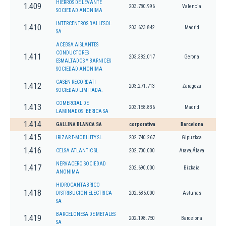
HIERROS DE LEVANTE
1.409
203.780.996
Valencia
SOCIEDAD ANONIMA
INTERCENTROS BALLESOL
1.410
203.623.842
Madrid
SA
ACEBSA AISLANTES
CONDUCTORES
1.411
203.382.017
Gerona
ESMALTADOS Y BARNICES
SOCIEDAD ANONIMA
CASEN RECORDATI
1.412
203.271.713
Zaragoza
SOCIEDAD LIMITADA.
COMERCIAL DE
1.413
203.158.836
Madrid
LAMINADOS IBERICA SA
1.414
GALLINA BLANCA SA
corporativa
Barcelona
1.415
IRIZAR E-MOBILITY SL.
202.740.267
Gipuzkoa
1.416
CELSA ATLANTIC SL
202.700.000
Arava,Álava
NERVACERO SOCIEDAD
1.417
202.690.000
Bizkaia
ANONIMA
HIDROCANTABRICO
1.418
DISTRIBUCION ELECTRICA
202.585.000
Asturias
SA
BARCELONESA DE METALES
1.419
202.198.750
Barcelona
SA