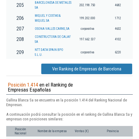
BARCELONESA DE METALES
205
202.198.750
4682
SA
MIQUEL Y COSTAS &
206
199.202.000
1712
MIQUEL SA
207
OSONA VALLES CARNS, SA
corporativa
4632
CONSTRUCTORA DE CALAF
208
197.662.537
4102
SA
NTT DATA SPAIN BPO
209
corporativa
6220
S.L.U.
Ver Ranking de Empresas de Barcelona
Posición 1.414
en el Ranking de
Empresas Españolas
Gallina Blanca Sa se encuentra en la posición 1.414 del Ranking Nacional de
Empresas.
A continuación podrá consultar la posición en el ranking de Gallina Blanca Sa y
empresas con posiciones similares:
Posición
Nombre de la empresa
Ventas (€)
Provincia
Nacional