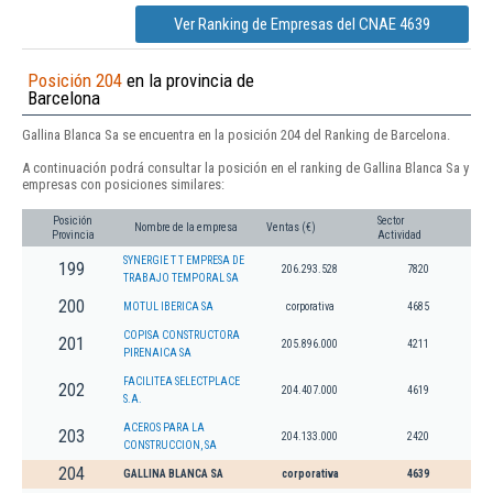
Ver Ranking de Empresas del CNAE 4639
Posición 204
en la provincia de
Barcelona
Gallina Blanca Sa se encuentra en la posición 204 del Ranking de Barcelona.
A continuación podrá consultar la posición en el ranking de Gallina Blanca Sa y
empresas con posiciones similares:
Posición
Sector
Nombre de la empresa
Ventas (€)
Provincia
Actividad
SYNERGIE T T EMPRESA DE
199
206.293.528
7820
TRABAJO TEMPORAL SA
200
MOTUL IBERICA SA
corporativa
4685
COPISA CONSTRUCTORA
201
205.896.000
4211
PIRENAICA SA
FACILITEA SELECTPLACE
202
204.407.000
4619
S.A.
ACEROS PARA LA
203
204.133.000
2420
CONSTRUCCION, SA
204
GALLINA BLANCA SA
corporativa
4639