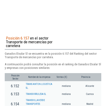
Posición 6.157
en el sector
Transporte de mercancías por
carretera
Ganados Etxalar Sl se encuentra en la posición 6.157 del Ranking del sector
Transporte de mercancías por carretera.
A continuación podrá consultar la posición en el ranking de Ganados Etxalar Sl
y empresas con posiciones similares:
Posición
Nombre de la empresa
Ventas (€)
Provincia
Sector
TRANS ANTON LOGISTICA
6.152
mediana
Alicante
SL.
6.153
TRANSVIRRULESA SL
mediana
Cuenca
TRANSVILLAVERDE
6.154
TRANSPORTES
mediana
Madrid