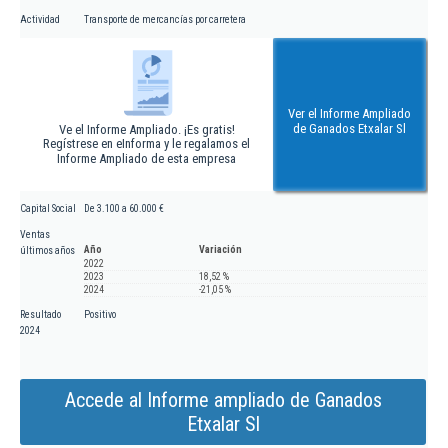
Actividad
Transporte de mercancías por carretera
Ver el Informe Ampliado
de Ganados Etxalar Sl
Ve el Informe Ampliado. ¡Es gratis!
Regístrese en eInforma y le regalamos el
Informe Ampliado de esta empresa
Capital Social
De 3.100 a 60.000 €
Ventas
Año
Variación
últimos años
2022
2023
18,52 %
2024
-21,05 %
Resultado
Positivo
2024
Accede al Informe ampliado de Ganados
Etxalar Sl