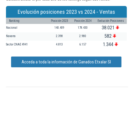
Evolución posiciones 2023 vs 2024 - Ventas
Ranking
Posición 2023
Posición 2024
Evolución Posiciones
38.021
Nacional
140.409
178.430
582
Navarra
2.398
2.980
1.344
Sector CNAE 4941
4.813
6.157
Acceda a toda la información de Ganados Etxalar Sl