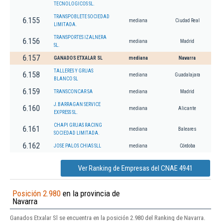
TECNOLOGICOS SL.
TRANSPOBLETE SOCIEDAD
6.155
mediana
Ciudad Real
LIMITADA.
TRANSPORTES IZALNERA
6.156
mediana
Madrid
SL.
6.157
GANADOS ETXALAR SL
mediana
Navarra
TALLERES Y GRUAS
6.158
mediana
Guadalajara
BLANCO SL
6.159
TRANSCONCAR SA
mediana
Madrid
J.BARRAGAN SERVICE
6.160
mediana
Alicante
EXPRESS SL.
CHAPI GRUAS RACING
6.161
mediana
Baleares
SOCIEDAD LIMITADA.
6.162
JOSE PALOS CHIAS SLL
mediana
Córdoba
Ver Ranking de Empresas del CNAE 4941
Posición 2.980
en la provincia de
Navarra
Ganados Etxalar Sl se encuentra en la posición 2.980 del Ranking de Navarra.