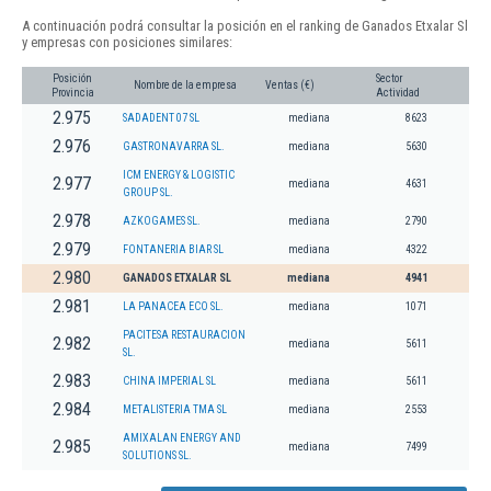
A continuación podrá consultar la posición en el ranking de Ganados Etxalar Sl
y empresas con posiciones similares:
Posición
Sector
Nombre de la empresa
Ventas (€)
Provincia
Actividad
2.975
SADADENT 07 SL
mediana
8623
2.976
GASTRONAVARRA SL.
mediana
5630
ICM ENERGY & LOGISTIC
2.977
mediana
4631
GROUP SL.
2.978
AZKOGAMES SL.
mediana
2790
2.979
FONTANERIA BIAR SL
mediana
4322
2.980
GANADOS ETXALAR SL
mediana
4941
2.981
LA PANACEA ECO SL.
mediana
1071
PACITESA RESTAURACION
2.982
mediana
5611
SL.
2.983
CHINA IMPERIAL SL
mediana
5611
2.984
METALISTERIA TMA SL
mediana
2553
AMIXALAN ENERGY AND
2.985
mediana
7499
SOLUTIONS SL.