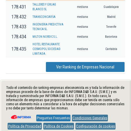
TALLERES Y GRUAS
178.431
mediana
Guadalajara
BLANCO SL
178.432
TRANSCONCAR SA
mediana
Madrid
INGENIERIA PREDICTIVA
178.433
mediana
Tenerife
TECNICA SL.
178.434
MILTON NORDIC S.L.
mediana
Barcelona
HOTEL RESTAURANTE
178.435
COSMOPOL SOCIEDAD
mediana
Cantabria
LIMITADA.
Ver Ranking de Empresas Nacional
Todo el contenido de ranking-empresas.eleconomista.es y toda la información de
empresas procede de la base de datos de INFORMA D&B S.A.U. (S.M.E.) y es
tratada y suministrada por INFORMA D&B S.A.U. (S.M.E.). En todo caso, la
información de empresas que proporcionamos debe ser tenida en cuenta sólo
como un elemento más a considerar a la hora de adoptar decisiones comerciales
y no debe por tanto determinar las mismas.
Preguntas Frecuentes
Condiciones Generales
Política de Privacidad
Política de Cookies
Configuración de cookies