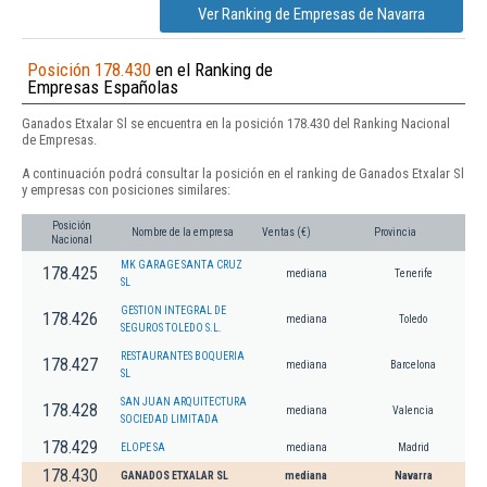
Ver Ranking de Empresas de Navarra
Posición 178.430
en el Ranking de
Empresas Españolas
Ganados Etxalar Sl se encuentra en la posición 178.430 del Ranking Nacional
de Empresas.
A continuación podrá consultar la posición en el ranking de Ganados Etxalar Sl
y empresas con posiciones similares:
Posición
Nombre de la empresa
Ventas (€)
Provincia
Nacional
MK GARAGE SANTA CRUZ
178.425
mediana
Tenerife
SL
GESTION INTEGRAL DE
178.426
mediana
Toledo
SEGUROS TOLEDO S.L.
RESTAURANTES BOQUERIA
178.427
mediana
Barcelona
SL
SAN JUAN ARQUITECTURA
178.428
mediana
Valencia
SOCIEDAD LIMITADA
178.429
ELOPE SA
mediana
Madrid
178.430
GANADOS ETXALAR SL
mediana
Navarra