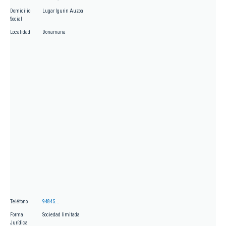
Domicilio
Lugar Igurin Auzoa
Social
Localidad
Donamaria
Teléfono
94845...
Forma
Sociedad limitada
Jurídica