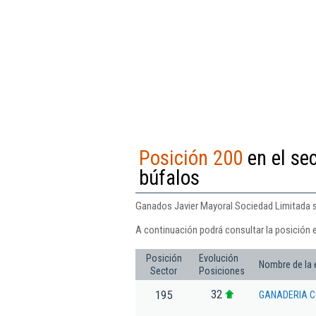
Posición 200
en el se
búfalos
Ganados Javier Mayoral Sociedad Limitada se
A continuación podrá consultar la posición 
Posición
Evolución
Nombre de la
Sector
Posiciones
32
195
GANADERIA C