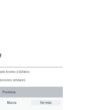
y
ado bovino y búfalos.
iciones similares:
Provincia
Murcia
Ver más