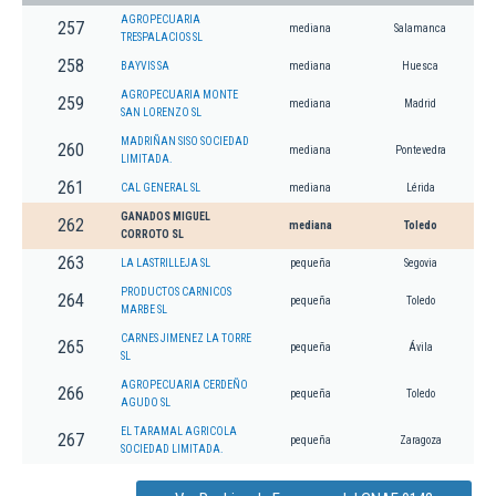
AGROPECUARIA
257
mediana
Salamanca
TRESPALACIOS SL
258
BAYVIS SA
mediana
Huesca
AGROPECUARIA MONTE
259
mediana
Madrid
SAN LORENZO SL
MADRIÑAN SISO SOCIEDAD
260
mediana
Pontevedra
LIMITADA.
261
CAL GENERAL SL
mediana
Lérida
GANADOS MIGUEL
262
mediana
Toledo
CORROTO SL
263
LA LASTRILLEJA SL
pequeña
Segovia
PRODUCTOS CARNICOS
264
pequeña
Toledo
MARBE SL
CARNES JIMENEZ LA TORRE
265
pequeña
Ávila
SL
AGROPECUARIA CERDEÑO
266
pequeña
Toledo
AGUDO SL
EL TARAMAL AGRICOLA
267
pequeña
Zaragoza
SOCIEDAD LIMITADA.