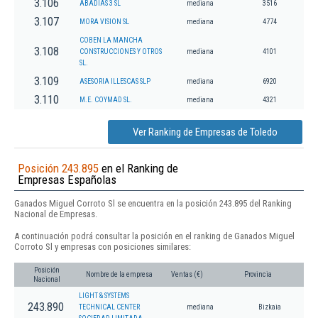
3.106
ABADIAS 3 SL
mediana
3516
3.107
MORA VISION SL
mediana
4774
COBEN LA MANCHA
3.108
CONSTRUCCIONES Y OTROS
mediana
4101
SL.
3.109
ASESORIA ILLESCAS SLP
mediana
6920
3.110
M.E. COYMAD SL.
mediana
4321
Ver Ranking de Empresas de Toledo
Posición 243.895
en el Ranking de
Empresas Españolas
Ganados Miguel Corroto Sl se encuentra en la posición 243.895 del Ranking
Nacional de Empresas.
A continuación podrá consultar la posición en el ranking de Ganados Miguel
Corroto Sl y empresas con posiciones similares:
Posición
Nombre de la empresa
Ventas (€)
Provincia
Nacional
LIGHT & SYSTEMS
243.890
TECHNICAL CENTER
mediana
Bizkaia