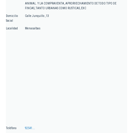
ANIMAL. Y LA COMPRAVENTA, APRORVECHAMIENTO DE TODO TIPO DE
FINCAS, TANTO URBANAS COMO RUSTICAS, EXC
Domicilio
Calle Junquillo , 13
Social
Localidad
Menasalbas
Teléfono
92541...