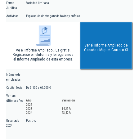
Forma
Sociedad limitada
Jurídica
Actividad
Explotación de otro ganado bovino y búfalos
Ver el Informe Ampliado de
Ganados Miguel Corroto Sl
Ve el Informe Ampliado. ¡Es gratis!
Regístrese en eInforma y le regalamos
el Informe Ampliado de esta empresa
Número de
empleados
Capital Social
De 3.100 a 60.000 €
Ventas
Año
Variación
últimos años
2022
2023
14,29 %
2024
23,42 %
Resultado
Positivo
2024