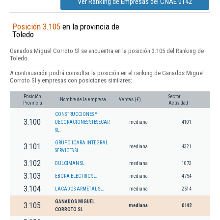
Ver Ranking de Empresas del CNAE 0142
Posición 3.105
en la provincia de
Toledo
Ganados Miguel Corroto Sl se encuentra en la posición 3.105 del Ranking de
Toledo.
A continuación podrá consultar la posición en el ranking de Ganados Miguel
Corroto Sl y empresas con posiciones similares:
Posición
Sector
Nombre de la empresa
Ventas (€)
Provincia
Actividad
CONSTRUCCIONES Y
3.100
DECORACIONES STESECAR
mediana
4101
SL.
GRUPO ICARA INTEGRAL
3.101
mediana
4321
SERVICES SL
3.102
DULCIMAN SL
mediana
1072
3.103
EBORA ELECTRIC SL.
mediana
4754
3.104
LACADOS ARMETAL SL.
mediana
2514
GANADOS MIGUEL
3.105
mediana
0142
CORROTO SL