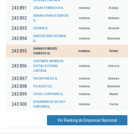
SOCIEDAD LIMITADA
243.891
CESLAN FORMACION SL
mediana
Bizkaia
IBERIAN FINANCE SERVICES
243.892
mediana
Baleares
SL.
243.893
XEOSEFA SL
mediana
Alicante
BARCODE SERVICES SPAIN
243.894
mediana
Barcelona
SL
GANADOS MIGUEL
243.895
mediana
Toledo
CORROTO SL
CONTRASTE IMPRESION
243.896
DIGITAL SOCIEDAD
mediana
Valencia
LIMITADA.
243.897
INICIATIVAS SOL SL
mediana
Baleares
243.898
VOLAR 2015 SL.
mediana
Barcelona
243.899
CHUNLI CORPORATE SL.
mediana
Madrid
BONARENSE DE FRUTAS Y
243.900
mediana
Huelva
VERDURAS SL.
Ver Ranking de Empresas Nacional