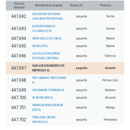
Posición
Nombre de la empresa
Ventas (€)
Provincia
Nacional
HELDENTAT SOCIEDAD
447.692
pequeña
Sevilla
LIMITADA PROFESIONAL
AGROENVASADOS
447.693
pequeña
Zamora
VILLASAUCO SL
447.694
AREA VALLE DEL KAS SL.
pequeña
Madrid
447.695
SALBOLES SL.
pequeña
Madrid
LEX SOLUTIONS SPAIN
447.696
pequeña
Valencia
SOCIEDAD LIMITADA.
GAR ASESORAMIENTO DE
447.697
pequeña
Alicante
EMPRESAS SL
FATO AMANO PASTELERIAS
447.698
pequeña
Palmas (las)
SL
447.699
CALAMARA Y BERNADI SL
pequeña
Baleares
447.700
AT WORK 2000 SL.
pequeña
Alicante
PREMIUM SERVICES MZM
447.701
pequeña
Málaga
2020 SL.
PESQUERA CASTRO
447.702
pequeña
Pontevedra
PACHECO SL.