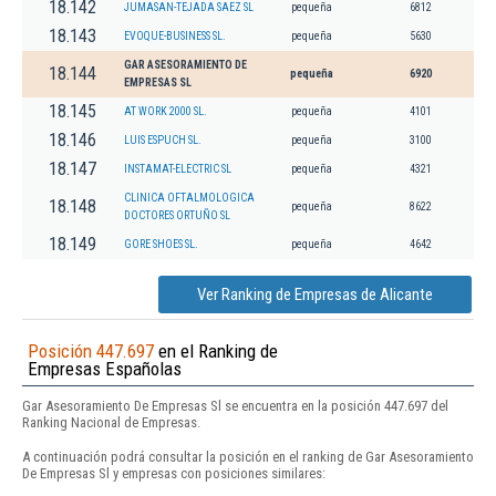
18.142
JUMASAN-TEJADA SAEZ SL
pequeña
6812
18.143
EVOQUE-BUSINESS SL.
pequeña
5630
GAR ASESORAMIENTO DE
18.144
pequeña
6920
EMPRESAS SL
18.145
AT WORK 2000 SL.
pequeña
4101
18.146
LUIS ESPUCH SL.
pequeña
3100
18.147
INSTAMAT-ELECTRIC SL
pequeña
4321
CLINICA OFTALMOLOGICA
18.148
pequeña
8622
DOCTORES ORTUÑO SL
18.149
GORE SHOES SL.
pequeña
4642
Ver Ranking de Empresas de Alicante
Posición 447.697
en el Ranking de
Empresas Españolas
Gar Asesoramiento De Empresas Sl se encuentra en la posición 447.697 del
Ranking Nacional de Empresas.
A continuación podrá consultar la posición en el ranking de Gar Asesoramiento
De Empresas Sl y empresas con posiciones similares: