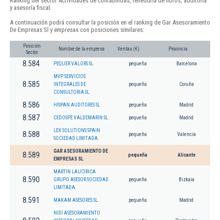
Ranking del sector Actividades de contabilidad, teneduría de libros, auditoría
y asesoría fiscal.
A continuación podrá consultar la posición en el ranking de Gar Asesoramiento
De Empresas Sl y empresas con posiciones similares:
Posición
Nombre de la empresa
Ventas (€)
Provincia
Sector
8.584
PEQUER VALORS SL
pequeña
Barcelona
MVP SERVICIOS
8.585
INTEGRALES DE
pequeña
Coruña
CONSULTORIA SL.
8.586
HISPAN AUDITORES SL
pequeña
Madrid
8.587
CEDOSPE VALDEMARIN SL
pequeña
Madrid
LEX SOLUTIONS SPAIN
8.588
pequeña
Valencia
SOCIEDAD LIMITADA.
GAR ASESORAMIENTO DE
8.589
pequeña
Alicante
EMPRESAS SL
MARTIN LAUCIRICA
8.590
GRUPO ASESOR SOCIEDAD
pequeña
Bizkaia
LIMITADA.
8.591
MAKAM ASESORES SL.
pequeña
Madrid
NIDI ASESORAMIENTO