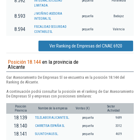
8.592
INTEGRAL SOCIEDAD
pequeña
Pontevedra
LIMITADA.
J MOÑINO ASESORIA
8.593
pequeña
Badajoz
INTEGRAL SL
FISCALIDAD SEGURIDAD
8.594
pequeña
Valencia
CONTABLE SL
Ver Ranking de Empresas del CNAE 6920
Posición 18.144
en la provincia de
Alicante
Gar Asesoramiento De Empresas Sl se encuentra en la posición 18.144 del
Ranking de Alicante.
A continuación podrá consultar la posición en el ranking de Gar Asesoramiento
De Empresas Sl y empresas con posiciones similares:
Posición
Sector
Nombre de la empresa
Ventas (€)
Provincia
Actividad
18.139
TELELABOR ALICANTE SL.
pequeña
9699
18.140
CARRETISA ESPAÑA SL
pequeña
3312
18.141
SUUNTOHAUS SL.
pequeña
4619