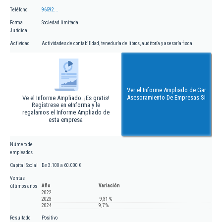
Teléfono
96592...
Forma
Sociedad limitada
Jurídica
Actividad
Actividades de contabilidad, teneduría de libros, auditoría y asesoría fiscal
Ver el Informe Ampliado de Gar
Asesoramiento De Empresas Sl
Ve el Informe Ampliado. ¡Es gratis!
Regístrese en eInforma y le
regalamos el Informe Ampliado de
esta empresa
Número de
empleados
Capital Social
De 3.100 a 60.000 €
Ventas
Año
Variación
últimos años
2022
2023
-9,31 %
2024
9,7 %
Resultado
Positivo