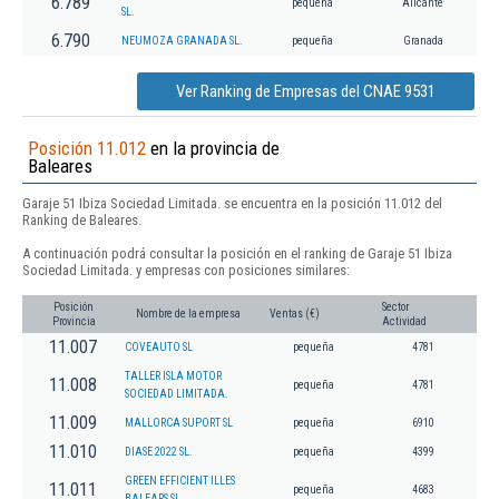
6.789
pequeña
Alicante
SL.
6.790
NEUMOZA GRANADA SL.
pequeña
Granada
Ver Ranking de Empresas del CNAE 9531
Posición 11.012
en la provincia de
Baleares
Garaje 51 Ibiza Sociedad Limitada. se encuentra en la posición 11.012 del
Ranking de Baleares.
A continuación podrá consultar la posición en el ranking de Garaje 51 Ibiza
Sociedad Limitada. y empresas con posiciones similares:
Posición
Sector
Nombre de la empresa
Ventas (€)
Provincia
Actividad
11.007
COVEAUTO SL
pequeña
4781
TALLER ISLA MOTOR
11.008
pequeña
4781
SOCIEDAD LIMITADA.
11.009
MALLORCA SUPORT SL
pequeña
6910
11.010
DIASE 2022 SL.
pequeña
4399
GREEN EFFICIENT ILLES
11.011
pequeña
4683
BALEARS SL.