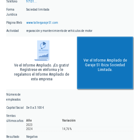
Teléfono
97131...
Forma
Sociedad limitada
Jurídica
Página Web
www.tallergaraje51.com
Actividad
reparación y mantenimiento de vehículos de motor
Ver el Informe Ampliado de
Garaje 51 Ibiza Sociedad
Ve el Informe Ampliado. ¡Es gratis!
Regístrese en eInforma y le
Limitada.
regalamos el Informe Ampliado de
esta empresa
Número de
empleados
Capital Social
De 0 a 3.100 €
Ventas
Año
Variación
últimos años
2023
2024
14,76 %
Resultado
Negativo