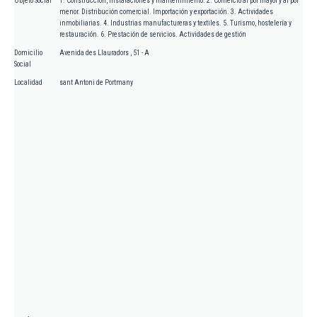
Objeto Social
1. Construcción, instalaciones y mantenimiento. 2. Comercio al por mayor y al por
menor. Distribución comercial. Importación y exportación. 3. Actividades
inmobiliarias. 4. Industrias manufactureras y textiles. 5. Turismo, hostelería y
restauración. 6. Prestación de servicios. Actividades de gestión
Domicilio
Avenida des Llauradors , 51 - A
Social
Localidad
sant Antoni de Portmany