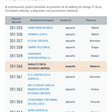
A continuación podrá consultar la posición en el ranking de Garaje 51 Ibiza
Sociedad Limitada. y empresas con posiciones similares:
Posición
Nombre de la empresa
Ventas (€)
Provincia
Nacional
351.555
CARROCERIA RECARS SL
pequeña
Madrid
351.556
HERRANZ LEON SL
pequeña
Madrid
351.557
SI LEGAL DESIGN SL
pequeña
Barcelona
351.558
CARPAT PELETERA SL
pequeña
Burgos
ZAMORANO
351.559
pequeña
Badajoz
AGROINDUSTRIAL S.L.
GARAJE 51 IBIZA
351.560
pequeña
Baleares
SOCIEDAD LIMITADA.
ELO CONSTRUCCIO &
351.561
pequeña
Barcelona
DISSENY SL.
BAY OF BISCAY CARGO &
351.562
MARINE SURVEYORS
pequeña
Bizkaia
SOCIEDAD LIMITADA.
INTERIORISMO Y REFORMAS
351.563
pequeña
Alicante
DECODELUXE SL
ADRIVI AGRICOLA,