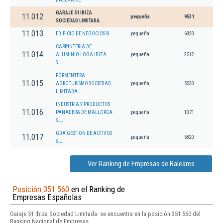
GARAJE 51 IBIZA
11.012
pequeña
9531
SOCIEDAD LIMITADA.
11.013
EDIFICIO DE NEGOCIOS SL
pequeña
6820
CARPINTERIA DE
11.014
ALUMINIO LOGA IBIZA
pequeña
2512
S.L.
FORMENTERA
11.015
AGROTURISMO SOCIEDAD
pequeña
5520
LIMITADA.
INDUSTRIA Y PRODUCTOS
11.016
PANADERA DE MALLORCA
pequeña
1071
S.L.
GDA GESTION DE ACTIVOS
11.017
pequeña
6820
S.L.
Ver Ranking de Empresas de Baleares
Posición 351.560
en el Ranking de
Empresas Españolas
Garaje 51 Ibiza Sociedad Limitada. se encuentra en la posición 351.560 del
Ranking Nacional de Empresas.