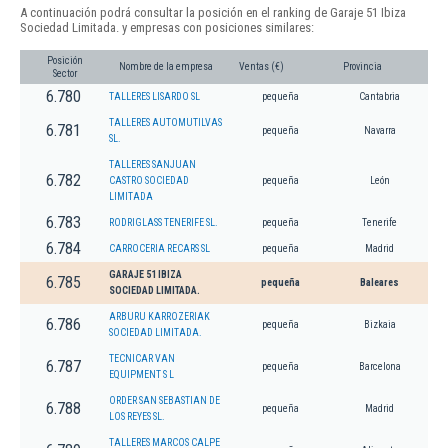
A continuación podrá consultar la posición en el ranking de Garaje 51 Ibiza
Sociedad Limitada. y empresas con posiciones similares:
Posición
Nombre de la empresa
Ventas (€)
Provincia
Sector
6.780
TALLERES LISARDO SL
pequeña
Cantabria
TALLERES AUTOMUTILVAS
6.781
pequeña
Navarra
SL.
TALLERES SANJUAN
6.782
CASTRO SOCIEDAD
pequeña
León
LIMITADA
6.783
RODRIGLASS TENERIFE SL.
pequeña
Tenerife
6.784
CARROCERIA RECARS SL
pequeña
Madrid
GARAJE 51 IBIZA
6.785
pequeña
Baleares
SOCIEDAD LIMITADA.
ARBURU KARROZERIAK
6.786
pequeña
Bizkaia
SOCIEDAD LIMITADA.
TECNICAR VAN
6.787
pequeña
Barcelona
EQUIPMENT S L
ORDER SAN SEBASTIAN DE
6.788
pequeña
Madrid
LOS REYES SL.
TALLERES MARCOS CALPE