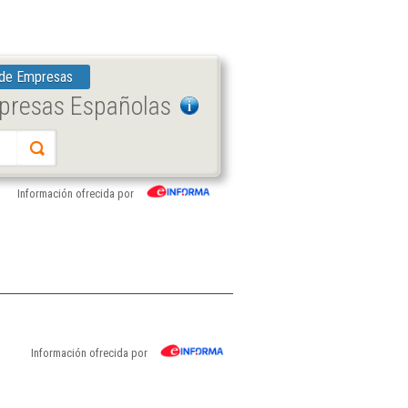
 de Empresas
mpresas Españolas
Información ofrecida por
Información ofrecida por