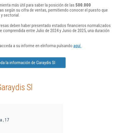
ienta más útil para saber la posición de las
500.000
s según su cifra de ventas, permitiendo conocer el puesto que
y sectorial.
presas deben haber presentado estados financieros normalizados
re comprendida entre Julio de 2024 y Junio de 2025, una duración
 acceda a su informe en eInforma pulsando
aquí
.
da la información de Garaydis Sl
araydis Sl
a , 17