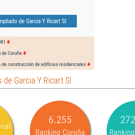
pliado de Garcia Y Ricart Sl
381
5 de Coruña
 de construcción de edificios residenciales
de Garcia Y Ricart Sl
6.255
272
rial
Ranking Coruña
Ranking