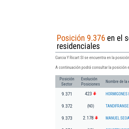
Posición 9.376
en el s
residenciales
Garcia Y Ricart Sl se encuentra en la posició
A continuación podrá consultar la posición e
Posición
Evolución
Nombre de la
Sector
Posiciones
423
9.371
HORMIGONES 
9.372
(ND)
TANDIFRANSE
2.178
9.373
MANUEL SEOA