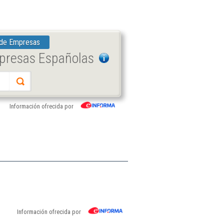
 de Empresas
mpresas Españolas
Información ofrecida por
Información ofrecida por