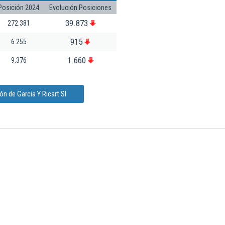
Posición 2024
Evolución Posiciones
39.873
272.381
915
6.255
1.660
9.376
n de Garcia Y Ricart Sl