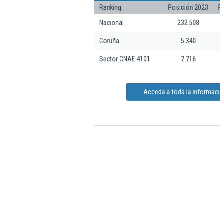
Ranking
Posición 2023
Nacional
232.508
Coruña
5.340
Sector CNAE 4101
7.716
Acceda a toda la informació