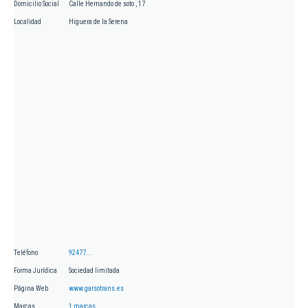
Domicilio Social
Calle Hernando de soto , 17
Localidad
Higuera de la Serena
Teléfono
92477...
Forma Jurídica
Sociedad limitada
Página Web
www.garsotrans.es
Marcas
1 marcas