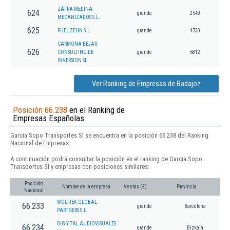
ZAFRA MEDINA
624
grande
2540
MECANIZADOS S.L.
625
FUEL ZEHN S.L.
grande
4730
CARMONA-BEJAR
626
CONSULTING DE
grande
6812
INVERSION SL
Ver Ranking de Empresas de Badajoz
Posición 66.238
en el Ranking de
Empresas Españolas
Garcia Sopo Transportes Sl se encuentra en la posición 66.238 del Ranking
Nacional de Empresas.
A continuación podrá consultar la posición en el ranking de Garcia Sopo
Transportes Sl y empresas con posiciones similares:
Posición
Nombre de la empresa
Ventas (€)
Provincia
Nacional
WOLFIEK GLOBAL
66.233
grande
Barcelona
PARTNERS S.L.
DIG Y TAL AUDIOVISUALES
66.234
grande
Bizkaia