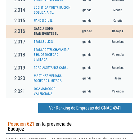
LOGISTICA Y DISTRIBUCION
2.014
grande
Madrid
DOBLE A.A. SL.
2.015
PANDESOIL SL
grande
Coruña
GARCIA SOPO
2.016
grande
Badajoz
TRANSPORTES SL
2.017
TRANSBULK SL
grande
Barcelona
TRANSPORTES CHAVARRIA
2.018
E HIJOS SOCIEDAD
grande
Valencia
LIMITADA
2.019
ROAD ASSISTANCE CAR SL
grande
Barcelona
MARTINEZ METRANS
2.020
grande
Jaén
SOCIEDAD LIMITADA.
OGAMAR COOP
2.021
grande
Valencia
VALENCIANA
Ver Ranking de Empresas del CNAE 4941
Posición 621
en la provincia de
Badajoz