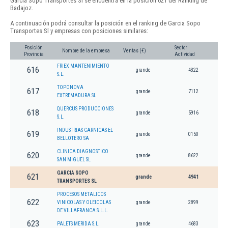
Garcia Sopo Transportes Sl se encuentra en la posición 621 del Ranking de
Badajoz.
A continuación podrá consultar la posición en el ranking de Garcia Sopo
Transportes Sl y empresas con posiciones similares:
Posición
Sector
Nombre de la empresa
Ventas (€)
Provincia
Actividad
FRIEX MANTENIMIENTO
616
grande
4322
S.L.
TOPONOVA
617
grande
7112
EXTREMADURA SL
QUERCUS PRODUCCIONES
618
grande
5916
S.L.
INDUSTRIAS CARNICAS EL
619
grande
0150
BELLOTERO SA
CLINICA DIAGNOSTICO
620
grande
8622
SAN MIGUEL SL
GARCIA SOPO
621
grande
4941
TRANSPORTES SL
PROCESOS METALICOS
622
VINICOLAS Y OLEICOLAS
grande
2899
DE VILLAFRANCA S.L.L.
623
PALETS MERIDA S.L.
grande
4683