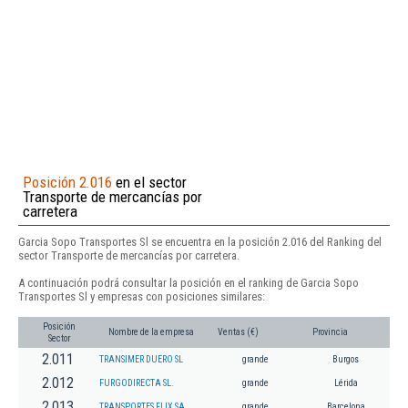
Posición 2.016
en el sector
Transporte de mercancías por
carretera
Garcia Sopo Transportes Sl se encuentra en la posición 2.016 del Ranking del
sector Transporte de mercancías por carretera.
A continuación podrá consultar la posición en el ranking de Garcia Sopo
Transportes Sl y empresas con posiciones similares:
Posición
Nombre de la empresa
Ventas (€)
Provincia
Sector
2.011
TRANSIMER DUERO SL
grande
Burgos
2.012
FURGODIRECTA SL.
grande
Lérida
2.013
TRANSPORTES FLIX SA
grande
Barcelona