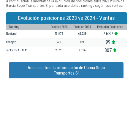
A continuación le mostramos la evolución de posiciones entre 2023 y 2024 de
Garcia Sopo Transportes Sl por cada uno de los rankings según sus ventas:
Evolución posiciones 2023 vs 2024 - Ventas
Ranking
Posición 2023
Posición 2024
Evolución Posiciones
7.637
Nacional
73.875
66.238
99
Badajoz
720
621
307
Sector CNAE 4941
2.323
2.016
Acceda a toda la información de Garcia Sopo
Transportes Sl