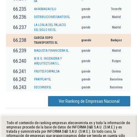
SA
66.235
AKASMADAI SLU
grande
Tenerife
66.236
DISTRIBUCIONES SANTOS SL
grande
Madrid
LA LONJA DEL PALACIO
66.237
grande
Madrid
DEL SIGLO XXI SL.
GARCIA SOPO
66.238
grande
Badajoz
TRANSPORTES SL
66.239
MAQUETA FINANCIERA SL.
grande
Madrid
M.B.G. INGENIERIA Y
66.240
grande
Burgos
ARQUITECTURA S.L.
66.241
FRUITES FORPAS, SA
grande
Gerona
66.242
PRATPLAY SL
grande
Barcelona
66.243
DECORNER SL
grande
Barcelona
Ver Ranking de Empresas Nacional
Todo el contenido de ranking-empresas.eleconomista.es y toda la información de
empresas procede de la base de datos de INFORMA D&B S.A.U. (S.M.E.) y es
tratada y suministrada por INFORMA D&B S.A.U. (S.M.E.). En todo caso, la
información de empresas que proporcionamos debe ser tenida en cuenta sólo