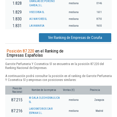
GRANJAS DE PORCINO
1.828
mediana
0146
GARDA, S.L.
1.829
VISECORSA SL
mediana
1611
1.830
AO MAYORES SL
mediana
8710
1.831
LAVAMAR SA
mediana
9610
Ver Ranking de Empresas de Coruña
Posición 87.220
en el Ranking de
Empresas Españolas
Garrote Perfumeria Y Cosmetica Sl se encuentra en la posición 87.220 del
Ranking Nacional de Empresas.
A continuación podrá consultar la posición en el ranking de Garrote Perfumeria
Y Cosmetica Sl y empresas con posiciones similares:
Posición
Nombre de la empresa
Ventas (€)
Provincia
Nacional
M GALA OLEOHIDRAULICA
87.215
mediana
Zaragoza
SL
LABORATORIOS CAIR
87.216
mediana
Madrid
ESPANA S.L.