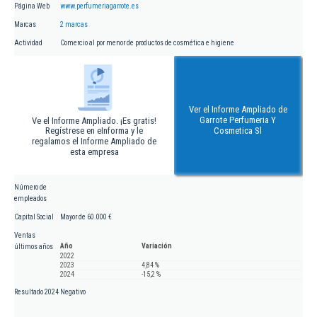
Página Web
www.perfumeriagarrote.es
Marcas
2 marcas
Actividad
Comercio al por menor de productos de cosmética e higiene
Ver el Informe Ampliado de
Garrote Perfumeria Y
Ve el Informe Ampliado. ¡Es gratis!
Regístrese en eInforma y le
Cosmetica Sl
regalamos el Informe Ampliado de
esta empresa
Número de
empleados
Capital Social
Mayor de 60.000 €
Ventas
Año
Variación
últimos años
2022
2023
4,84 %
2024
-15,2 %
Resultado 2024
Negativo