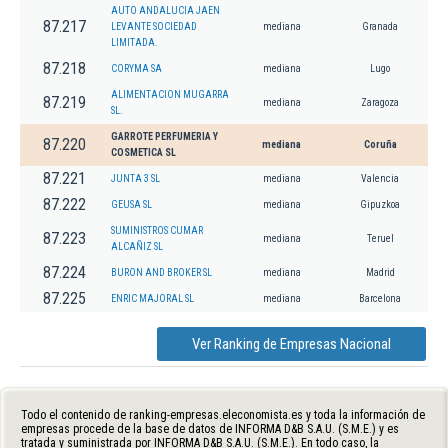
AUTO ANDALUCIA JAEN
87.217
LEVANTE SOCIEDAD
mediana
Granada
LIMITADA.
87.218
CORYMA SA
mediana
Lugo
ALIMENTACION MUGARRA
87.219
mediana
Zaragoza
SL.
GARROTE PERFUMERIA Y
87.220
mediana
Coruña
COSMETICA SL
87.221
JUNTA 3 SL
mediana
Valencia
87.222
GEUSA SL
mediana
Gipuzkoa
SUMINISTROS CUMAR
87.223
mediana
Teruel
ALCAÑIZ SL
87.224
BURON AND BROKER SL
mediana
Madrid
87.225
ENRIC MAJORAL SL
mediana
Barcelona
Ver Ranking de Empresas Nacional
Todo el contenido de ranking-empresas.eleconomista.es y toda la información de
empresas procede de la base de datos de INFORMA D&B S.A.U. (S.M.E.) y es
tratada y suministrada por INFORMA D&B S.A.U. (S.M.E.). En todo caso, la