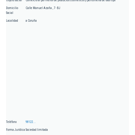
Objeto Social
Comercio al por menor de productos cosméticos y perfumería de todo tipo
Domicilio
Calle Manuel Azaña , 7 - BJ
Social
Localidad
a Coruña
Teléfono
98122...
Forma Jurídica
Sociedad limitada