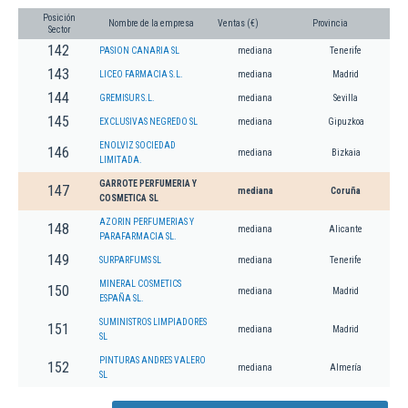
Posición
Nombre de la empresa
Ventas (€)
Provincia
Sector
142
PASION CANARIA SL
mediana
Tenerife
143
LICEO FARMACIA S.L.
mediana
Madrid
144
GREMISUR S.L.
mediana
Sevilla
145
EXCLUSIVAS NEGREDO SL
mediana
Gipuzkoa
ENOLVIZ SOCIEDAD
146
mediana
Bizkaia
LIMITADA.
GARROTE PERFUMERIA Y
147
mediana
Coruña
COSMETICA SL
AZORIN PERFUMERIAS Y
148
mediana
Alicante
PARAFARMACIA SL.
149
SURPARFUMS SL
mediana
Tenerife
MINERAL COSMETICS
150
mediana
Madrid
ESPAÑA SL.
SUMINISTROS LIMPIADORES
151
mediana
Madrid
SL
PINTURAS ANDRES VALERO
152
mediana
Almería
SL