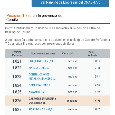
Ver Ranking de Empresas del CNAE 4775
Posición 1.826
en la provincia de
Coruña
Garrote Perfumeria Y Cosmetica Sl se encuentra en la posición 1.826 del
Ranking de Coruña.
A continuación podrá consultar la posición en el ranking de Garrote Perfumeria
Y Cosmetica Sl y empresas con posiciones similares:
Posición
Sector
Nombre de la empresa
Ventas (€)
Provincia
Actividad
1.821
LOTS, LAND & RENT, S.L.
mediana
6812
1.822
MARCOS OTERO SL
mediana
0161
CONSTRUCCIONES
1.823
mediana
2514
METALICAS ESACERO SL.
1.824
COMERCIAL EMI 1 S L
mediana
4752
1.825
ASVAMEDIC SL
mediana
4774
GARROTE PERFUMERIA Y
1.826
mediana
4775
COSMETICA SL
1.827
FIGRUPO MARINAS, S.L.
mediana
6820