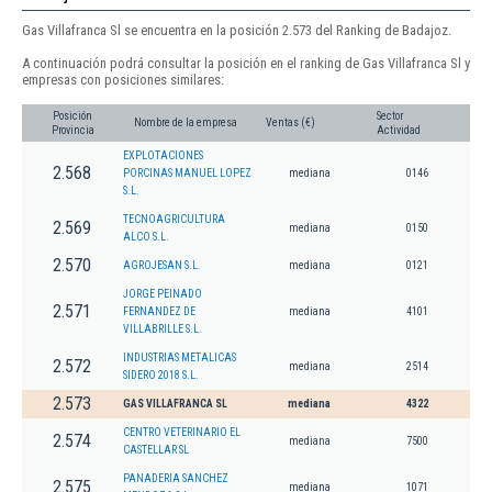
Gas Villafranca Sl se encuentra en la posición 2.573 del Ranking de Badajoz.
A continuación podrá consultar la posición en el ranking de Gas Villafranca Sl y
empresas con posiciones similares:
Posición
Sector
Nombre de la empresa
Ventas (€)
Provincia
Actividad
EXPLOTACIONES
2.568
PORCINAS MANUEL LOPEZ
mediana
0146
S.L.
TECNOAGRICULTURA
2.569
mediana
0150
ALCO S.L.
2.570
AGROJESAN S.L.
mediana
0121
JORGE PEINADO
2.571
FERNANDEZ DE
mediana
4101
VILLABRILLE S.L.
INDUSTRIAS METALICAS
2.572
mediana
2514
SIDERO 2018 S.L.
2.573
GAS VILLAFRANCA SL
mediana
4322
CENTRO VETERINARIO EL
2.574
mediana
7500
CASTELLAR SL
PANADERIA SANCHEZ
2.575
mediana
1071