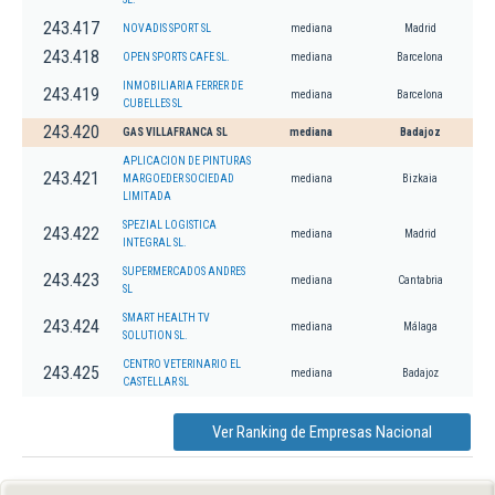
243.417
NOVADIS SPORT SL
mediana
Madrid
243.418
OPEN SPORTS CAFE SL.
mediana
Barcelona
INMOBILIARIA FERRER DE
243.419
mediana
Barcelona
CUBELLES SL
243.420
GAS VILLAFRANCA SL
mediana
Badajoz
APLICACION DE PINTURAS
243.421
MARGOEDER SOCIEDAD
mediana
Bizkaia
LIMITADA
SPEZIAL LOGISTICA
243.422
mediana
Madrid
INTEGRAL SL.
SUPERMERCADOS ANDRES
243.423
mediana
Cantabria
SL
SMART HEALTH TV
243.424
mediana
Málaga
SOLUTION SL.
CENTRO VETERINARIO EL
243.425
mediana
Badajoz
CASTELLAR SL
Ver Ranking de Empresas Nacional