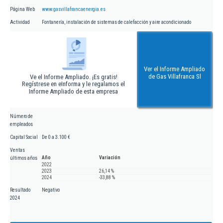
Página Web
www.gasvillafrancaenergia.es
Actividad
Fontanería, instalación de sistemas de calefacción y aire acondicionado
Ver el Informe Ampliado
de Gas Villafranca Sl
Ve el Informe Ampliado. ¡Es gratis!
Regístrese en eInforma y le regalamos el
Informe Ampliado de esta empresa
Número de
empleados
Capital Social
De 0 a 3.100 €
Ventas
Año
Variación
últimos años
2022
2023
26,14 %
2024
-33,88 %
Resultado
Negativo
2024