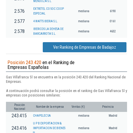
MENDOZA S.L.
EXTRETEL CO SOC COOP
2.576
mediana
6190
ESPECIAL
2.577
4 WATTS IBERIA S.L.
mediana
0161
IBERICOS LA DEHESA DE
2.578
mediana
4632
BARCARROTA S.L.
Ver Ranking de Empresas de Badajoz
Posición 243.420
en el Ranking de
Empresas Españolas
Gas Villafranca Sl se encuentra en la posición 243.420 del Ranking Nacional de
Empresas.
A continuación podrá consultar la posición en el ranking de Gas Villafranca Sl y
empresas con posiciones similares:
Posición
Nombre de la empresa
Ventas (€)
Provincia
Nacional
243.415
CHAPELEC SA
mediana
Madrid
U P B EXPORTACION &
243.416
IMPORTACION DE BIENES
mediana
Madrid
SL.