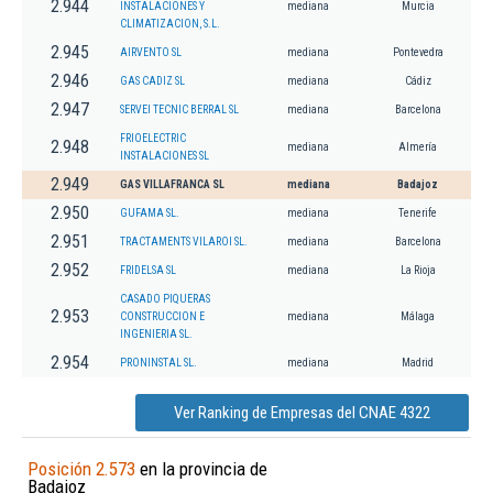
2.944
INSTALACIONES Y
mediana
Murcia
CLIMATIZACION, S.L.
2.945
AIRVENTO SL
mediana
Pontevedra
2.946
GAS CADIZ SL
mediana
Cádiz
2.947
SERVEI TECNIC BERRAL SL
mediana
Barcelona
FRIOELECTRIC
2.948
mediana
Almería
INSTALACIONES SL
2.949
GAS VILLAFRANCA SL
mediana
Badajoz
2.950
GUFAMA SL.
mediana
Tenerife
2.951
TRACTAMENTS VILAROI SL.
mediana
Barcelona
2.952
FRIDELSA SL
mediana
La Rioja
CASADO PIQUERAS
2.953
CONSTRUCCION E
mediana
Málaga
INGENIERIA SL.
2.954
PRONINSTAL SL.
mediana
Madrid
Ver Ranking de Empresas del CNAE 4322
Posición 2.573
en la provincia de
Badajoz