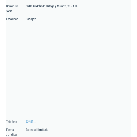
Domicilio
Calle Godofredo Ortega y Muñoz , 23 - A BJ
Social
Localidad
Badajoz
Teléfono
92452...
Forma
Sociedad limitada
Jurídica