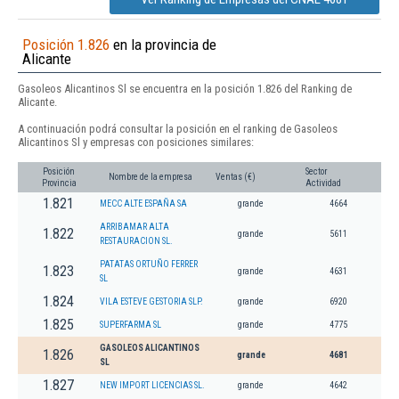
Posición 1.826
en la provincia de
Alicante
Gasoleos Alicantinos Sl se encuentra en la posición 1.826 del Ranking de
Alicante.
A continuación podrá consultar la posición en el ranking de Gasoleos
Alicantinos Sl y empresas con posiciones similares:
Posición
Sector
Nombre de la empresa
Ventas (€)
Provincia
Actividad
1.821
MECC ALTE ESPAÑA SA
grande
4664
ARRIBAMAR ALTA
1.822
grande
5611
RESTAURACION SL.
PATATAS ORTUÑO FERRER
1.823
grande
4631
SL
1.824
VILA ESTEVE GESTORIA SLP.
grande
6920
1.825
SUPERFARMA SL
grande
4775
GASOLEOS ALICANTINOS
1.826
grande
4681
SL
1.827
NEW IMPORT LICENCIAS SL.
grande
4642