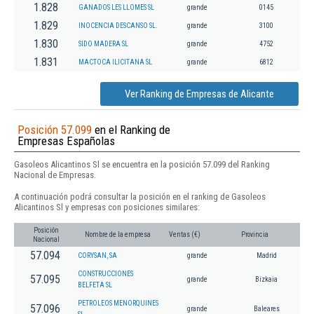
1.828
GANADOS LES LLOMES SL
grande
0145
1.829
INOCENCIA DESCANSO SL.
grande
3100
1.830
SIDO MADERA SL
grande
4752
1.831
MACTOCA ILICITANA SL
grande
6812
Ver Ranking de Empresas de Alicante
Posición 57.099
en el Ranking de
Empresas Españolas
Gasoleos Alicantinos Sl se encuentra en la posición 57.099 del Ranking
Nacional de Empresas.
A continuación podrá consultar la posición en el ranking de Gasoleos
Alicantinos Sl y empresas con posiciones similares:
Posición
Nombre de la empresa
Ventas (€)
Provincia
Nacional
57.094
CORYSAN, SA
grande
Madrid
CONSTRUCCIONES
57.095
grande
Bizkaia
BELFETA SL
PETROLEOS MENORQUINES
57.096
grande
Baleares