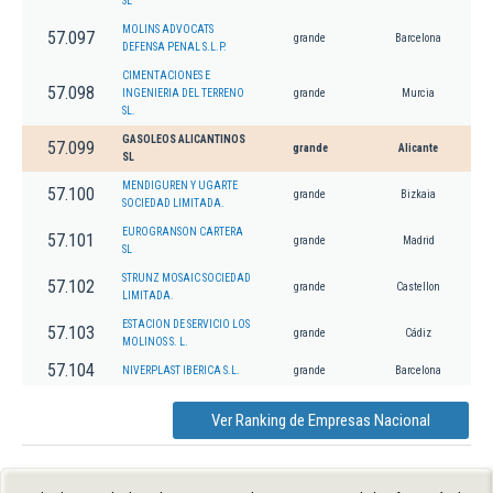
SL
MOLINS ADVOCATS
57.097
grande
Barcelona
DEFENSA PENAL S.L.P.
CIMENTACIONES E
57.098
INGENIERIA DEL TERRENO
grande
Murcia
SL.
GASOLEOS ALICANTINOS
57.099
grande
Alicante
SL
MENDIGUREN Y UGARTE
57.100
grande
Bizkaia
SOCIEDAD LIMITADA.
EUROGRANSON CARTERA
57.101
grande
Madrid
SL
STRUNZ MOSAIC SOCIEDAD
57.102
grande
Castellon
LIMITADA.
ESTACION DE SERVICIO LOS
57.103
grande
Cádiz
MOLINOS S. L.
57.104
NIVERPLAST IBERICA S.L.
grande
Barcelona
Ver Ranking de Empresas Nacional