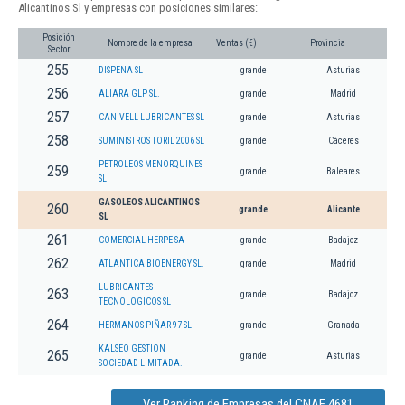
Alicantinos Sl y empresas con posiciones similares:
Posición
Nombre de la empresa
Ventas (€)
Provincia
Sector
255
DISPENA SL
grande
Asturias
256
ALIARA GLP SL.
grande
Madrid
257
CANIVELL LUBRICANTES SL
grande
Asturias
258
SUMINISTROS TORIL 2006 SL
grande
Cáceres
PETROLEOS MENORQUINES
259
grande
Baleares
SL
GASOLEOS ALICANTINOS
260
grande
Alicante
SL
261
COMERCIAL HERPE SA
grande
Badajoz
262
ATLANTICA BIOENERGY SL.
grande
Madrid
LUBRICANTES
263
grande
Badajoz
TECNOLOGICOS SL
264
HERMANOS PIÑAR 97 SL
grande
Granada
KALSEO GESTION
265
grande
Asturias
SOCIEDAD LIMITADA.
Ver Ranking de Empresas del CNAE 4681