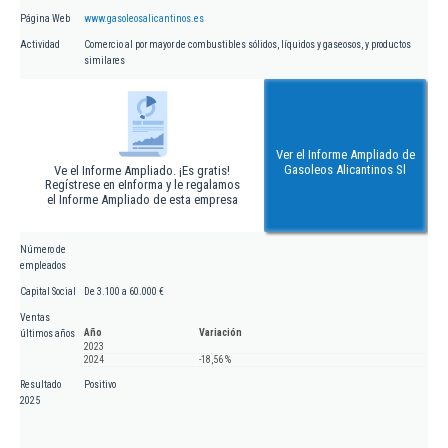
Página Web
www.gasoleosalicantinos.es
Actividad
Comercio al por mayor de combustibles sólidos, líquidos y gaseosos, y productos
similares
Ver el Informe Ampliado de
Gasoleos Alicantinos Sl
Ve el Informe Ampliado. ¡Es gratis!
Regístrese en eInforma y le regalamos
el Informe Ampliado de esta empresa
Número de
empleados
Capital Social
De 3.100 a 60.000 €
Ventas
Año
Variación
últimos años
2023
2024
-18,56 %
Resultado
Positivo
2025