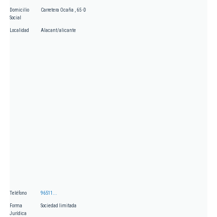
Domicilio
Carretera Ocaña , 65 -D
Social
Localidad
Alacant/alicante
Teléfono
96511...
Forma
Sociedad limitada
Jurídica