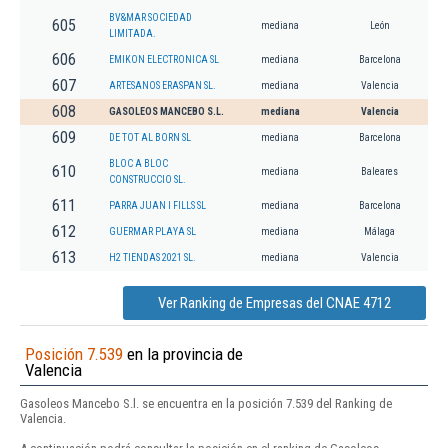
BV&MAR SOCIEDAD
605
mediana
León
LIMITADA.
606
EMIKON ELECTRONICA SL
mediana
Barcelona
607
ARTESANOS ERASPAN SL.
mediana
Valencia
608
GASOLEOS MANCEBO S.L.
mediana
Valencia
609
DE TOT AL BORN SL
mediana
Barcelona
BLOC A BLOC
610
mediana
Baleares
CONSTRUCCIO SL.
611
PARRA JUAN I FILLS SL
mediana
Barcelona
612
GUERMAR PLAYA SL
mediana
Málaga
613
H2 TIENDAS 2021 SL.
mediana
Valencia
Ver Ranking de Empresas del CNAE 4712
Posición 7.539
en la provincia de
Valencia
Gasoleos Mancebo S.l. se encuentra en la posición 7.539 del Ranking de
Valencia.