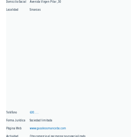
Domicilio Social
Avenida Virgen Pilar , 30
Localidad
Sinarcas
Teléfono
630.....
Forma Jurídica
Sociedad limitada
Página Web
www.gasoleosmancebo.com
Actividad
Otro comercio al por menor no especializado