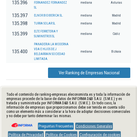
135.396
FERNANDEZ FERNANDEZ
mediana
Asturias
SL
135.397
ELNOR BIOIBERICA SL.
mediana
Madrid
135.398
TURRA SOLAR SL
mediana
Madrid
ELTE FERRETERIA Y
135.399
mediana
Cádiz
SUMINISTROS SL
PANADERIA LA MODERNA
VDA E HIJOS DE J
135.400
mediana
Bizkaia
BELDARRAIN SOCIEDAD
LIMITADA.
Ver Ranking de Empresas Nacional
Todo el contenido de ranking-empresas.eleconomista.es y toda la información de
empresas procede de la base de datos de INFORMA D&B S.A.U. (S.M.E.) y es
tratada y suministrada por INFORMA D&B S.A.U. (S.M.E.). En todo caso, la
información de empresas que proporcionamos debe ser tenida en cuenta sólo
como un elemento más a considerar a la hora de adoptar decisiones comerciales
y no debe por tanto determinar las mismas.
Preguntas Frecuentes
Condiciones Generales
Política de Privacidad
Política de Cookies
Configuración de cookies