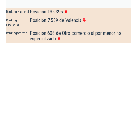
Posición 135.395
Ranking Nacional
Posición 7.539 de Valencia
Ranking
Provincial
Posición 608 de Otro comercio al por menor no
Ranking Sectorial
especializado