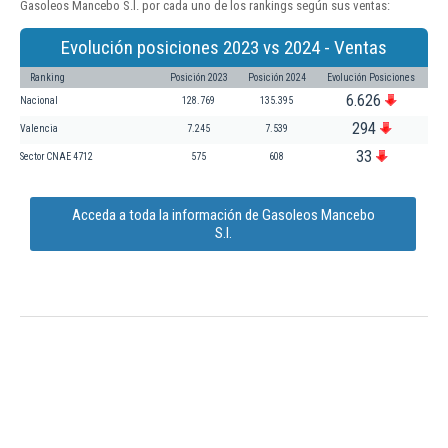
Gasoleos Mancebo S.l. por cada uno de los rankings según sus ventas:
Evolución posiciones 2023 vs 2024 - Ventas
Ranking
Posición 2023
Posición 2024
Evolución Posiciones
6.626
Nacional
128.769
135.395
294
Valencia
7.245
7.539
33
Sector CNAE 4712
575
608
Acceda a toda la información de Gasoleos Mancebo
S.l.