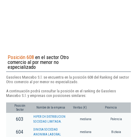
Posición 608
en el sector Otro
comercio al por menor no
especializado
Gasoleos Mancebo S.l. se encuentra en la posición 608 del Ranking del sector
Otro comercio al por menor no especializado.
A continuación podrá consultar la posición en el ranking de Gasoleos
Mancebo S.l. y empresas con posiciones similares:
Posición
Nombre de la empresa
Ventas (€)
Provincia
Sector
HIPER CH DISTRIBUCION
603
mediana
Palencia
SOCIEDAD LIMITADA.
DINOSA SOCIEDAD
604
mediana
Bizkaia
ANONIMA LABORAL