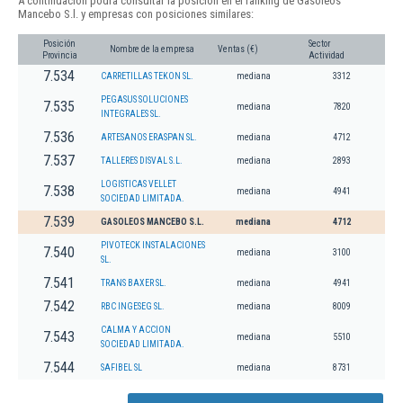
A continuación podrá consultar la posición en el ranking de Gasoleos
Mancebo S.l. y empresas con posiciones similares:
Posición
Sector
Nombre de la empresa
Ventas (€)
Provincia
Actividad
7.534
CARRETILLAS TEKON SL.
mediana
3312
PEGASUS SOLUCIONES
7.535
mediana
7820
INTEGRALES SL.
7.536
ARTESANOS ERASPAN SL.
mediana
4712
7.537
TALLERES DISVAL S.L.
mediana
2893
LOGISTICAS VELLET
7.538
mediana
4941
SOCIEDAD LIMITADA.
7.539
GASOLEOS MANCEBO S.L.
mediana
4712
PIVOTECK INSTALACIONES
7.540
mediana
3100
SL.
7.541
TRANS BAXER SL.
mediana
4941
7.542
RBC INGESEG SL.
mediana
8009
CALMA Y ACCION
7.543
mediana
5510
SOCIEDAD LIMITADA.
7.544
SAFIBEL SL
mediana
8731