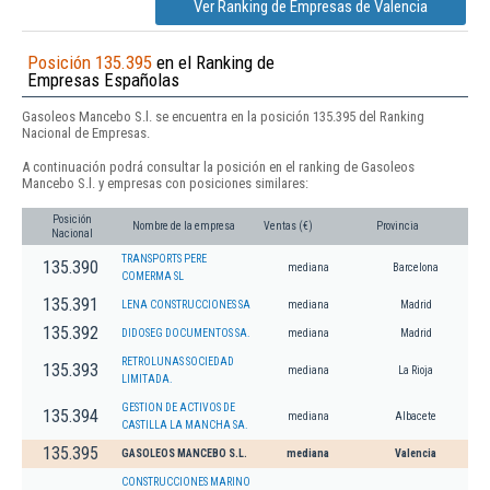
Ver Ranking de Empresas de Valencia
Posición 135.395
en el Ranking de
Empresas Españolas
Gasoleos Mancebo S.l. se encuentra en la posición 135.395 del Ranking
Nacional de Empresas.
A continuación podrá consultar la posición en el ranking de Gasoleos
Mancebo S.l. y empresas con posiciones similares:
Posición
Nombre de la empresa
Ventas (€)
Provincia
Nacional
TRANSPORTS PERE
135.390
mediana
Barcelona
COMERMA SL
135.391
LENA CONSTRUCCIONES SA
mediana
Madrid
135.392
DIDOSEG DOCUMENTOS SA.
mediana
Madrid
RETROLUNAS SOCIEDAD
135.393
mediana
La Rioja
LIMITADA.
GESTION DE ACTIVOS DE
135.394
mediana
Albacete
CASTILLA LA MANCHA SA.
135.395
GASOLEOS MANCEBO S.L.
mediana
Valencia
CONSTRUCCIONES MARINO