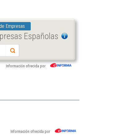
 de Empresas
mpresas Españolas
Información ofrecida por
Información ofrecida por