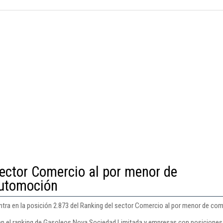
sector Comercio al por menor de
automoción
ra en la posición 2.873 del Ranking del sector Comercio al por menor de com
en el ranking de Gasoleos Nova Sociedad Limitada y empresas con posiciones 