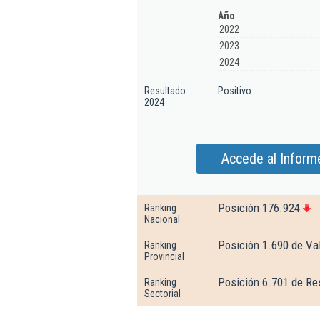
Año
2022
2023
2024
Resultado
Positivo
2024
Accede al Inform
Posición 176.924
Ranking
Nacional
Posición 1.690 de Val
Ranking
Provincial
Posición 6.701 de Re
Ranking
Sectorial