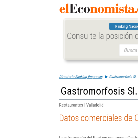
Ranking Nacio
Consulte la posición
Buscar:
Directorio Ranking Empresas
Gastromorfosis Sl.
Gastromorfosis Sl.
Restaurantes | Valladolid
Datos comerciales de G
La información del Ranking que ocupa Gastr