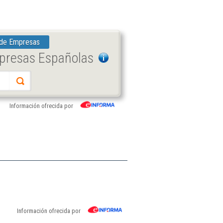
 de Empresas
mpresas Españolas
Información ofrecida por
Información ofrecida por